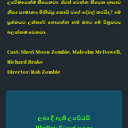
උපරිමයෙන්ම තියෙනවා. ජීවත් වෙන්න තියෙන ආසාව
නිසා සාමාන්‍ය මිනිස්සු කොයි වගේ දේවල් කරයිද? මේ
ප්‍රශ්නයට උත්තරේ හොයන්න නම් ඔබට මේ චිත්‍රපටය
බලන්නම වෙනවා.
Cast: Sheri Moon Zombie, Malcolm McDowell,
Richard Brake
Director: Rob Zombie
ලබා දී ඇති උපසිරැසි