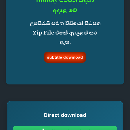
BluRay පිටපත් සඳහා
අදාළ වේ
උපසිරැසි සමඟ වීඩියෝ පිටපත
Zip File එකේ ඇතුළත් කර
ඇත.
subtitle download
Direct download