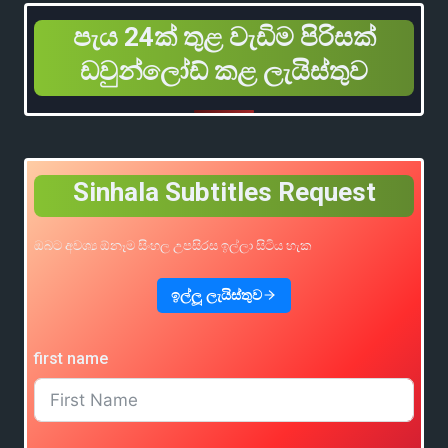
පැය 24ක් තුළ වැඩිම පිරිසක්
ඩවුන්ලෝඩ් කළ ලැයිස්තුව
Sinhala Subtitles Request
ඔබට අවශ්‍ය ඕනෑම සිංහල උපසිරස ඉල්ලා සිටිය හැක
ඉල්ලූ ලැයිස්තුව
first name