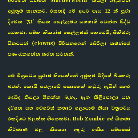
අරගෙන යන්නේ ‘Murderworld’ කියලා හඳුන්වන
අමුතුම තැනකට. එතනදී මේ අයට පැය 12 ක් පුරා
දිවෙන ’31’ කියන සෙල්ලමට සහභාගී වෙන්න සිද්ධ
වෙනවා. මේක නිකන්ම සෙල්ලමක් නෙවෙයි, මිනීමරු
විකටයන් (clowns) පිරිසකගෙන් බේරිලා තමන්ගේ
පණ රැකගන්න කරන සටනක්.
මේ චිත්‍රපටය පුරාම තියෙන්නේ අමුතුම විදිහේ බියකරු
බවක්. කොයි වෙලාවේ කොහෙන් කවුරු ඇවිත් පහර
දෙයිද කියලා හිතන්න බැහැ. ඇඟ කිලිපොලා යන
දර්ශන සහ වේගවත් කතාව ගලායාම නිසා චිත්‍රපටය
එකදිගට බලන්න හිතෙනවා. Rob Zombie ගේ සිනමා
නිර්මාණ වල තියෙන අඳුරු ගතිය මේකෙත්