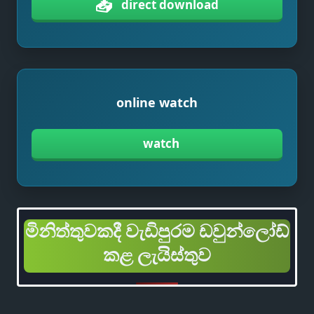
📥
direct download
online watch
watch
මිනිත්තුවකදී වැඩිපුරම ඩවුන්ලෝඩ්
කළ ලැයිස්තුව