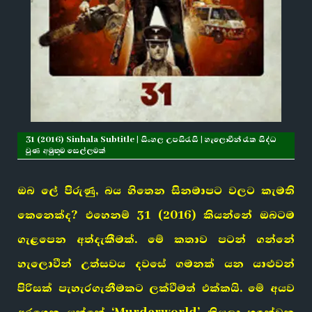
31 (2016) Sinhala Subtitle | සිංහල උපසිරැසි | හැලොවීන් රෑක සිද්ධ
වුණ අමුතුම සෙල්ලමක්
ඔබ ලේ පිරුණු, බය හිතෙන සිනමාපට වලට කැමති
කෙනෙක්ද? එහෙනම් 31 (2016) කියන්නේ ඔබටම
ගැළපෙන අත්දැකීමක්. මේ කතාව පටන් ගන්නේ
හැලොවීන් උත්සවය දවසේ ගමනක් යන යාළුවන්
පිරිසක් පැහැරගැනීමකට ලක්වීමත් එක්කයි. මේ අයව