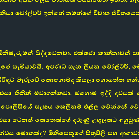
 නිසා වෝල්ටර් ඉන්නේ තමන්ගේ විවාහ ජීවිතයෙ
නීමැරුමක් සිද්දවෙනවා. එක්තරා කාන්තාවක් ප
සැමියාවයි. අපරාධ ගැන ලියන වෝල්ටර්, මේ
ිරිඳව මැරුවේ කොහොමද කියලා හොයන්න ගන්න
යා හිතින් මවාගන්නවා. ඔහොම ඉද්දි දවසක් වෝ
ැන් පොලිසියේ සැකය කෙලින්ම එල්ල වෙන්නේ ව
එයා වෙනත් කෙනෙක්ගේ දරුණු උගුලකට අහුවුණාද?
බන්ධය මොකක්ද? මිනිසෙකුගේ සිතුවිලි සහ ආ