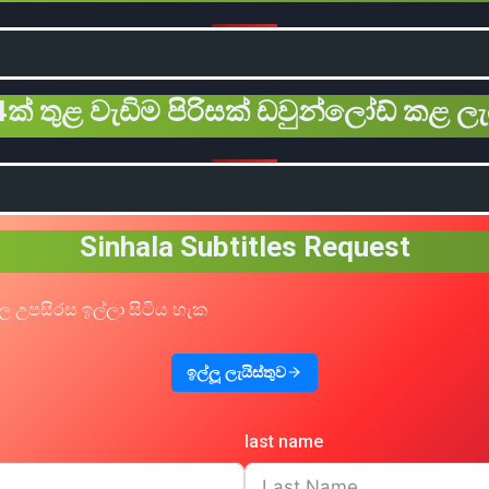
ක් තුළ වැඩිම පිරිසක් ඩවුන්ලෝඩ් කළ ලැ
Sinhala Subtitles Request
ල උපසිරස ඉල්ලා සිටිය හැක
ඉල්ලූ ලැයිස්තුව
last name