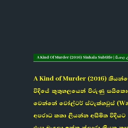
A Kind Of Murder (2016) Sinhala Subtitle | සිංහල උ
A Kind of Murder (2016) කියන්න
විදියේ කුතුහලයෙන් පිරුණු සයිකොල
වෙන්නේ වෝල්ටර් ස්ටැක්හවුස් (W
අපරාධ කතා ලියන්න අසීමිත විදියට
එයා බැඳලා ඉන්න ක්ලාරා කියන ක