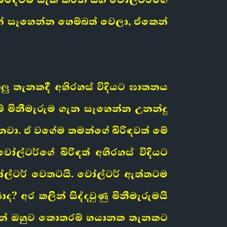
න් සෑහෙන්න හෙම්බත් වෙලා, ඒකෙන්
ාලු තැනකදී අභිරහස් විදියට ඝාතනය
 මිනීමැරුම ගැන සෑහෙන්න උනන්දු
වා. ඒ වගේම තමන්ගේ බිරිඳවත් මේ
ල්ටර්ගේ බිරිඳත් අභිරහස් විදියට
ෝල්ටර් වෙතටයි. වෝල්ටර් ඇත්තටම
 අර කලින් සිද්දවුණු මිනීමැරුමයි
ශාවන් ඔහුව කොතරම් භයානක තැනකට