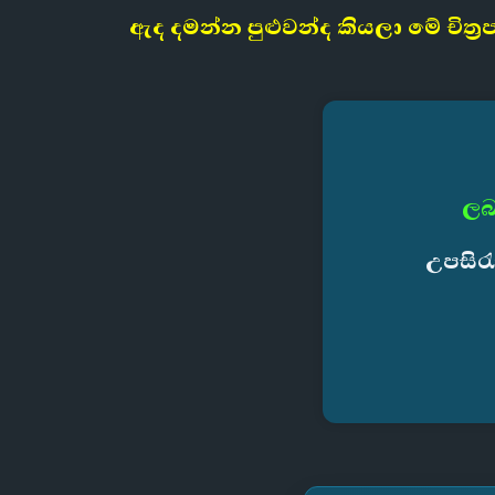
ඇද දමන්න පුළුවන්ද කියලා මේ චිත්
ලබ
උපසිර