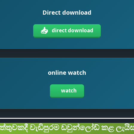
Direct download
📥
direct download
online watch
watch
ිත්තුවකදී වැඩිපුරම ඩවුන්ලෝඩ් කළ ලැයිස