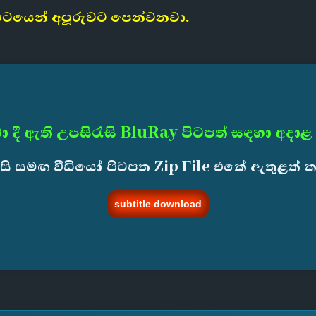
‍රපටයෙන් අපූරුවට පෙන්වනවා.
ා දී ඇති උපසිරැසි BluRay පිටපත් සඳහා අදාළ
ැසි සමඟ වීඩියෝ පිටපත Zip File එකේ ඇතුළත් 
subtitle download