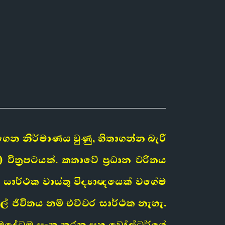
ෙන නිර්මාණය වුණු, හිතාගන්න බැරි
චිත්‍රපටයක්. කතාවේ ප්‍රධාන චරිතය
ාර්ථක වාස්තු විද්‍යාඥයෙක් වගේම
් ජීවිතය නම් එච්චර සාර්ථක නැහැ.
 හැමදේටම සැක කරන සහ වෝල්ටර්ගේ