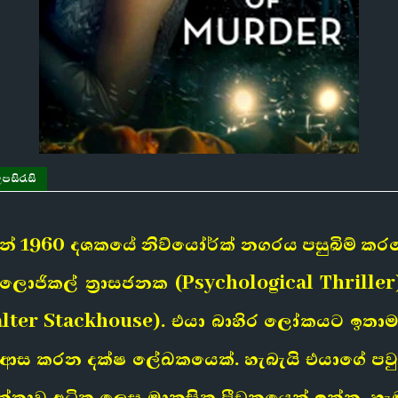
පසිරැසි
ේ 1960 දශකයේ නිව්යෝර්ක් නගරය පසුබිම් කරග
ොජිකල් ත්‍රාසජනක (Psychological Thriller) 
alter Stackhouse). එයා බාහිර ලෝකයට ඉතාම ස
 ආස කරන දක්ෂ ලේඛකයෙක්. හැබැයි එයාගේ පවුල
ාන්තාව අධික ලෙස මානසික පීඩනයෙන් ඉන්න,