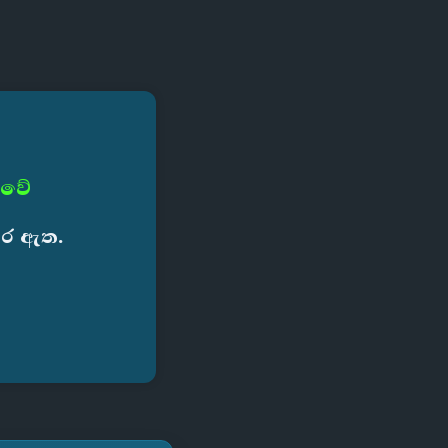
 වේ
කර ඇත.