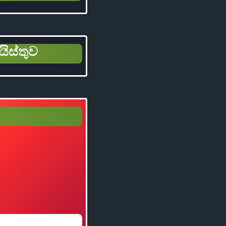
යිස්තුව