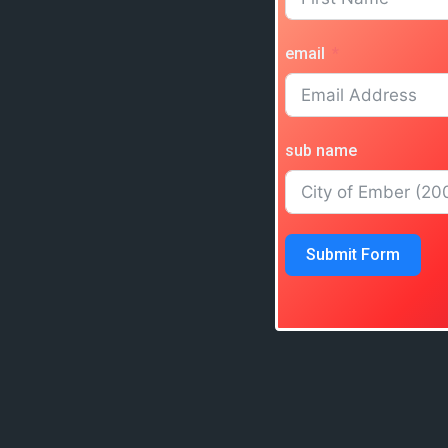
email
sub name
Submit Form