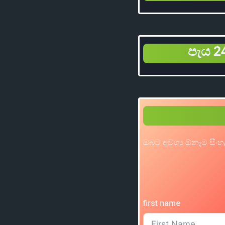
පැය 24
ඔබට අවශ්‍ය ඕනෑම සිංහ
first name