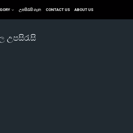
EGORY
උපසිරැසි ගැන
CONTACT US
ABOUT US
ල උපසිරැසි