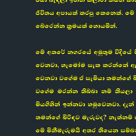
ජීවිතය අපායක් කරපු කෙනෙක්. මේ
බේරෙන්න ක්‍රමයක් හොයමින්.
මේ අතරේ නගරයේ අමුතුම විදියේ මි
වෙනවා, හැමෝම සැක කරන්නේ ඇගේ 
වෙනවා වගේම ඒ සැමියා තමන්ගේ බ
වගේම මරන්න තිබ්බා නම් කියලා එ
මියගිහින් ඉන්නවා හමුවෙනවා. ද
තමන්ගේ බිරිඳව මැරුවද? නැත්නම් 
මේ මිනීමැරුමයි අතර තියෙන සම්