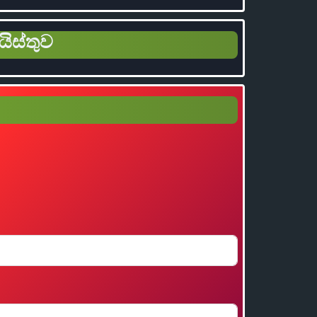
යිස්තුව