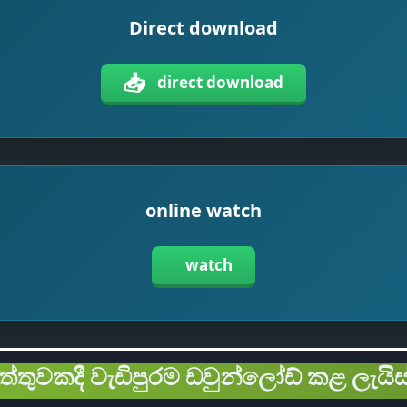
Direct download
📥
direct download
online watch
watch
ිත්තුවකදී වැඩිපුරම ඩවුන්ලෝඩ් කළ ලැයිස