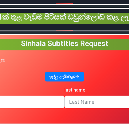
ක් තුළ වැඩිම පිරිසක් ඩවුන්ලෝඩ් කළ ලැ
Sinhala Subtitles Request
හැක
ඉල්ලූ ලැයිස්තුව
last name