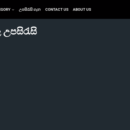
EGORY
උපසිරැසි ගැන
CONTACT US
ABOUT US
 උපසිරැසි