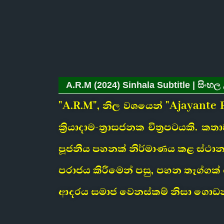
A.R.M (2024) Sinhala Subtitle | සිංහල 
"A.R.M", නිල වශයෙන් "Ajayant
ක්‍රියාදාම-ත්‍රාසජනක චිත්‍රපටයකි.
පූජනීය පහනක් නිර්මාණය කළ ස්ථාන
පරාජය කිරීමෙන් පසු, පහන තෑග්ගක්
ආදරය සමාජ වෙනස්කම් නිසා ගොඩනඟ