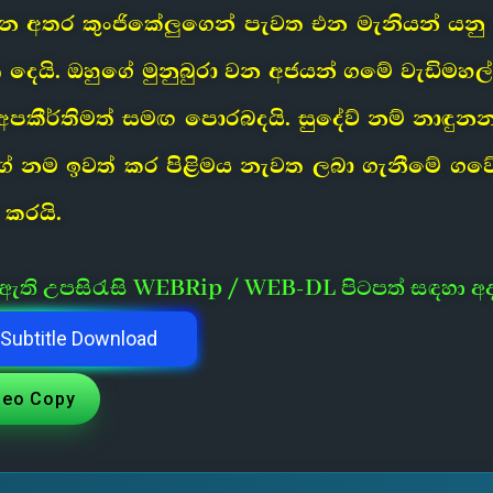
යන අතර කුංජිකේලුගෙන් පැවත එන මැනියන් 
යි. ඔහුගේ මුනුබුරා වන අජයන් ගමේ වැඩිමහල්
පකීර්තිමත් සමඟ පොරබදයි. සුදේව් නම් නාඳුන
ුගේ නම ඉවත් කර පිළිමය නැවත ලබා ගැනීමේ ගවේ
කරයි.
ී ඇති උපසිරැසි WEBRip / WEB-DL පිටපත් සඳහා අ
Subtitle Download
deo Copy