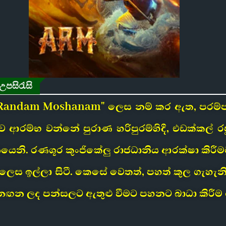
උපසිරැසි
e Randam Moshanam" ලෙස නම් කර ඇත, පරම්පර
 කතාව ආරම්භ වන්නේ පුරාණ හරිපුරම්හිදී, එඩක්කල
යෙනි. රණශූර කුංජිකේලු රාජධානිය ආරක්ෂා කිරී
 ලෙස ඉල්ලා සිටී. කෙසේ වෙතත්, පහත් කුල ගැහ
න ලද පන්සලට ඇතුළු වීමට පහනට බාධා කිරීම 