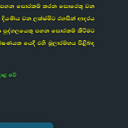
යනු පහන සොරකම් කරන සොරෙකු වන
 දියණිය වන ලක්ෂ්මිට රහසින් ආදරය
න පුද්ගලයෙකු පහන සොරකම් කිරීමට
ෂණයක යෙදී එහි මූලාරම්භය පිළිබඳ
දාළ වේ