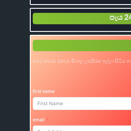
පැය 24
ඔබට අවශ්‍ය ඕනෑම සිංහල උපසිරස ඉල්ලා සිටිය 
first name
email