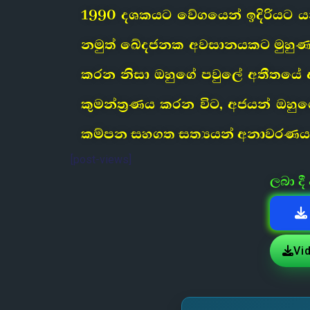
1990 දශකයට වේගයෙන් ඉදිරියට 
නමුත් ඛේදජනක අවසානයකට මුහුණ දෙ
කරන නිසා ඔහුගේ පවුලේ අතීතයේ අ
කුමන්ත්‍රණය කරන විට, අජයන් ඔහ
කම්පන සහගත සත්‍යයන් අනාවරණය 
[post-views]
ලබා ද
Vi