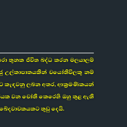
ා තුනක ජීවිත බද්ධ කරන මලයාලම්
් රජු උල්කාපාතයකින් චයෝතිවිලකු නම්
මට කැඳවනු ලබන අතර, ආක්‍රමණිකයන්
ැනියක වන චෝති කෙරෙහි ඔහු තුළ ඇති
ඛේදවාචකයකට තුඩු දෙයි.