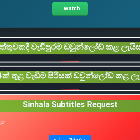
watch
ිත්තුවකදී වැඩිපුරම ඩවුන්ලෝඩ් කළ ලැයිස
ක් තුළ වැඩිම පිරිසක් ඩවුන්ලෝඩ් කළ ලැ
Sinhala Subtitles Request
හැක