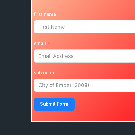
first name
email
sub name
Submit Form