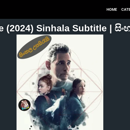
HOME
CAT
e (2024) Sinhala Subtitle | සිං