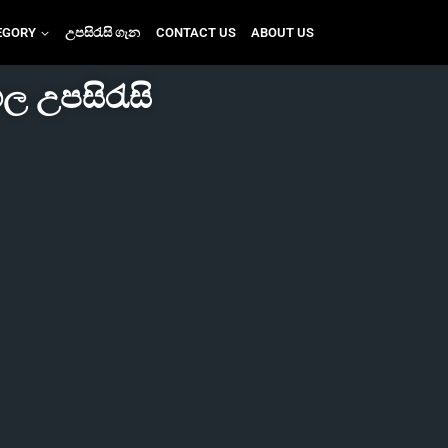
EGORY
උපසිරැසි ගැන
CONTACT US
ABOUT US
හල උපසිරැසි