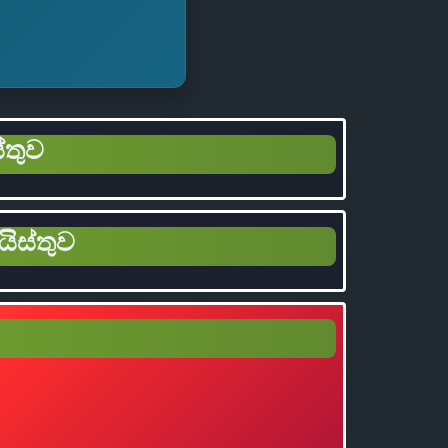
්තුව
යිස්තුව