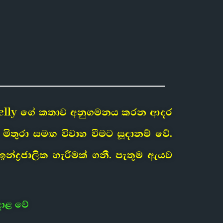
e Kelly ගේ කතාව අනුගමනය කරන ආදර
මිතුරා සමඟ විවාහ වීමට සූදානම් වේ.
්‍රජාලික හැරීමක් ගනී. පැතුම ඇයව
දාළ වේ