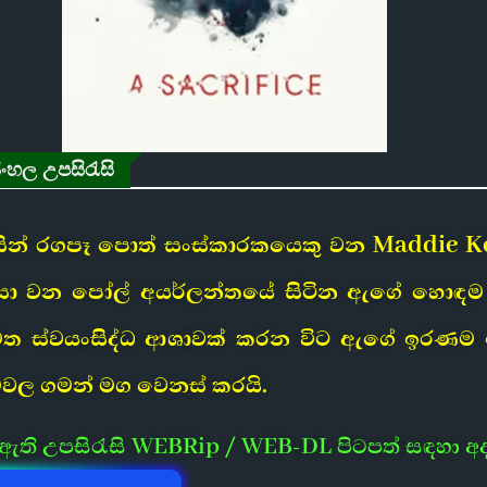
ිංහල උපසිරැසි
විසින් රගපෑ පොත් සංස්කාරකයෙකු වන Maddi
 මිනිසා වන පෝල් අයර්ලන්තයේ සිටින ඇගේ හොඳම 
ස්වයංසිද්ධ ආශාවක් කරන විට ඇගේ ඉරණම ඉන්ද
ම්වල ගමන් මග වෙනස් කරයි.
ී ඇති උපසිරැසි WEBRip / WEB-DL පිටපත් සඳහා අ