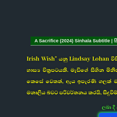
A Sacrifice (2024) Sinhala Subtitle | ස
Irish Wish" යනු Lindsay Lohan 
හාස්‍ය චිත්‍රපටයකි. මැඩීගේ සිහින
කෙසේ වෙතත්, ඇය ඉපැරණි ගලක් මත 
මනාලිය බවට පරිවර්තනය කරයි, සිදුවී
ලබා ද