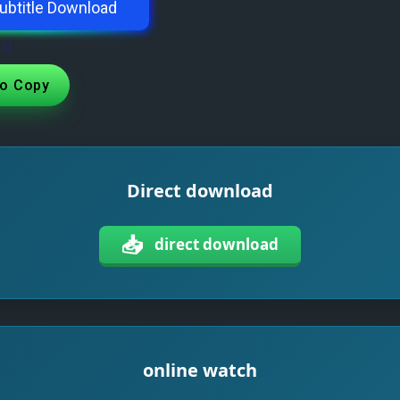
ubtitle Download
s]
eo Copy
Direct download
📥
direct download
online watch