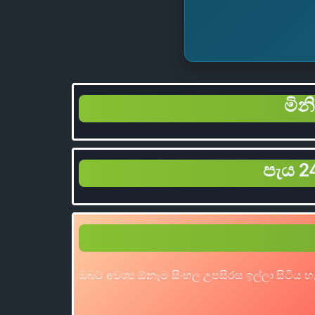
මින
පැය 24
ඔබට අවශ්‍ය ඕනෑම සිංහල උපසිරස ඉල්ලා සිටිය 