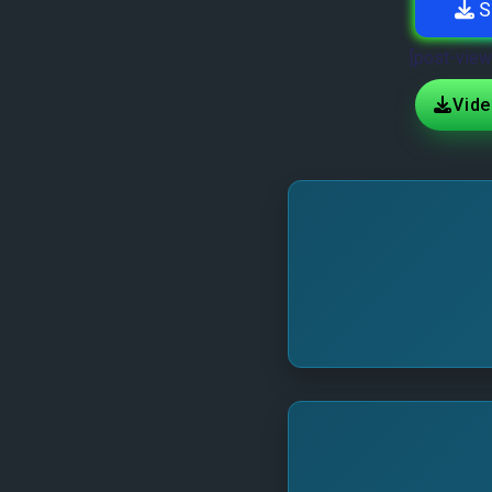
S
[post-view
Vid