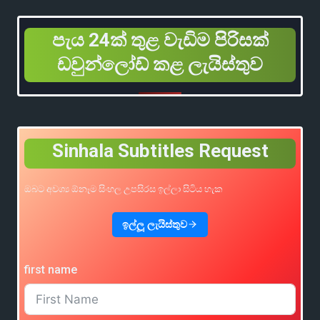
පැය 24ක් තුළ වැඩිම පිරිසක්
ඩවුන්ලෝඩ් කළ ලැයිස්තුව
Sinhala Subtitles Request
ඔබට අවශ්‍ය ඕනෑම සිංහල උපසිරස ඉල්ලා සිටිය හැක
ඉල්ලූ ලැයිස්තුව
first name