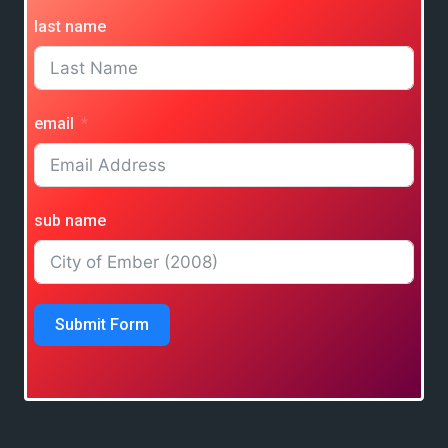
last name
email
sub name
Submit Form