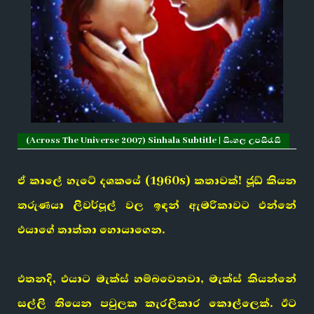
(Across The Universe 2007) Sinhala Subtitle | සිංහල උපසිරැසි
ඒ කාලේ හැටේ දශකයේ (1960s) කතාවක්! ජූඩ් කියන
තරුණයා ලිවර්පූල් වල ඉඳන් ඇමරිකාවට එන්නේ
එයාගේ තාත්තා හොයාගෙන.
එතනදි, එයාට මැක්ස් හම්බවෙනවා, මැක්ස් කියන්නේ
සල්ලි තියෙන පවුලක කැරලිකාර කොල්ලෙක්. ඊට