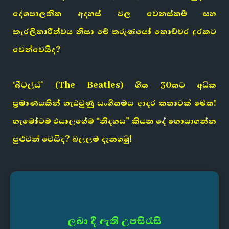
දේශපාලනික අදහස් වල වෙනස්කම් සහ
කැරලිකාරීත්වය නිසා මේ තරුණයෝ කොච්චර දුරකට
වෙන්වෙයිද?
‘බීට්ල්ස්’ (The Beatles) ගීත 30කට අධික
ප්‍රමාණයකින් හැඩවුණු සංගීතමය ආදර කතාවක් මේක!
හැමෝටම එයාලගේම “නිදහස” කියන දේ හොයාගන්න
පුළුවන් වෙයිද? බලලම දැනගමු!
ලබා දී ඇති උපසිරැසි