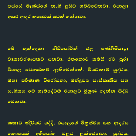
පස්සේ මැක්ස්ගේ නංගි ලුසීව හම්බවෙනවා. එයාලා
අතර ආදර කතාවක් පටන් ගන්නවා.
මේ තුන්දෙනා නිව්යෝර්ක් වල බෝහීමියානු
වාතාවරණයකට යනවා. එතකොට තමයි රට පුරා
විශාල වෙනස්කම් ඇතිවෙන්නේ. වියට්නාම් යුද්ධය,
මහා පරිමාණ විරෝධතා, මත්ද්‍රව්‍ය සංස්කෘතිය සහ
සංගීතය මේ හැමදේටම එයාලට මුහුණ දෙන්න සිද්ධ
වෙනවා.
කතාව ඉදිරියට යද්දී, එයාලගේ මිත්‍රත්වය සහ ආදරය
නොයෙක් අභියෝග වලට ලක්වෙනවා. යුද්ධය,