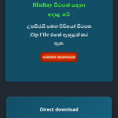
BluRay පිටපත් සඳහා
අදාළ වේ
උපසිරැසි සමඟ වීඩියෝ පිටපත
Zip File එකේ ඇතුළත් කර
ඇත.
subtitle download
Direct download