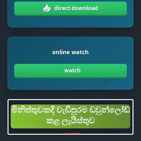
📥
direct download
online watch
watch
මිනිත්තුවකදී වැඩිපුරම ඩවුන්ලෝඩ්
කළ ලැයිස්තුව