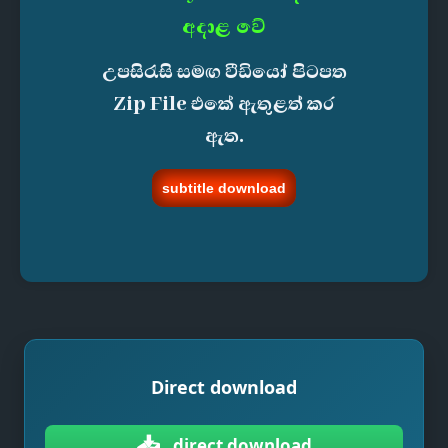
අදාළ වේ
උපසිරැසි සමඟ වීඩියෝ පිටපත
Zip File එකේ ඇතුළත් කර
ඇත.
subtitle download
Direct download
📥
direct download