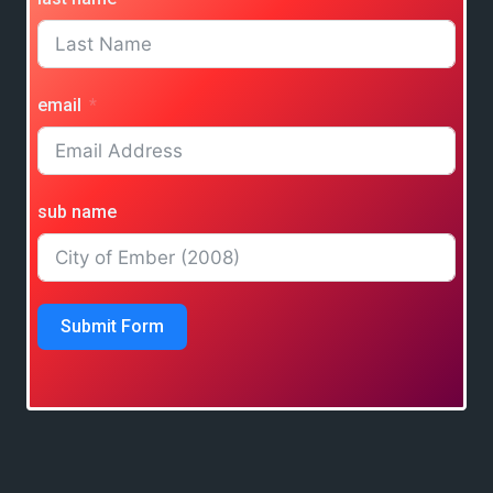
email
sub name
Submit Form