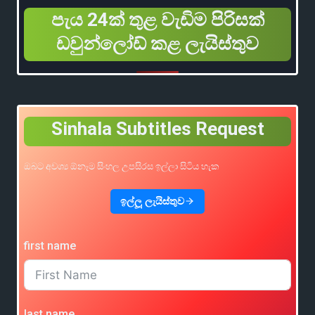
පැය 24ක් තුළ වැඩිම පිරිසක්
ඩවුන්ලෝඩ් කළ ලැයිස්තුව
Sinhala Subtitles Request
ඔබට අවශ්‍ය ඕනෑම සිංහල උපසිරස ඉල්ලා සිටිය හැක
ඉල්ලූ ලැයිස්තුව
first name
last name