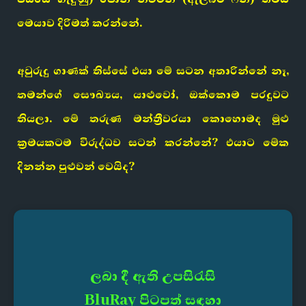
මෙයාව දිරිමත් කරන්නේ.
අවුරුදු ගාණක් තිස්සේ එයා මේ සටන අතාරින්නේ නෑ,
තමන්ගේ සෞඛ්‍යය, යාළුවෝ, ඔක්කොම පරදුවට
තියලා. මේ තරුණ මන්ත්‍රීවරයා කොහොමද මුළු
ක්‍රමයකටම විරුද්ධව සටන් කරන්නේ? එයාට මේක
දිනන්න පුළුවන් වෙයිද?
ලබා දී ඇති උපසිරැසි
BluRay පිටපත් සඳහා