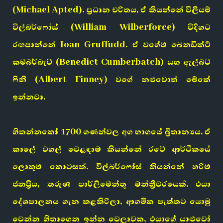
(Michael Apted). ප්‍රධාන චරිතය, ඒ කියන්නේ විලියම්
විල්බර්ෆෝස් (William Wilberforce) විදිහට
රඟපාන්නේ Ioan Gruffudd. ඒ වගේම බෙනඩික්ට්
කම්බර්බැච් (Benedict Cumberbatch) සහ ඇල්බට්
ෆිනී (Albert Finney) වගේ නළුවොත් මේකේ
ඉන්නවා.
හිතන්නකෝ 1700 ගණන්වල අග භාගයේ බ්‍රිතාන්‍යය. ඒ
කාලේ වහල් වෙළඳාම කියන්නේ රටේ ආර්ථිකයේ
ලොකුම කොටසක්. විල්බර්ෆෝස් කියන්නේ හරිම
ජනප්‍රිය, තරුණ පාර්ලිමේන්තු මන්ත්‍රීවරයෙක්. එයා
දේශපාලනය ගැන කළකිරිලා, ආගමික පැත්තට යොමු
වෙන්න හිතාගෙන ඉන්න වෙලාවක, එයාගේ යාළුවෝ