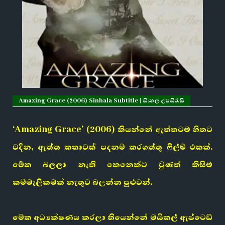
Amazing Grace (2006) Sinhala Subtitle | සිංහල උපසිරැසි
‘Amazing Grace’ (2006) කියන්නේ ඇත්තටම හිතට
වදින, ඇත්ත කතාවක් පදනම් කරගත්තු ෆිල්ම් එකක්.
මේක බලලා නැති කෙනෙක්ට වුණත් කිසිම
කම්මැලිකමක් නැතුව බලන්න පුළුවන්.
මේක අධ්‍යක්ෂණය කරලා තියෙන්නේ මයිකල් ඇප්ටෙඩ්