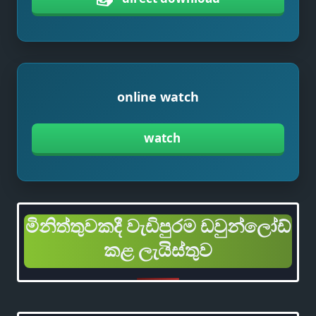
online watch
watch
මිනිත්තුවකදී වැඩිපුරම ඩවුන්ලෝඩ්
කළ ලැයිස්තුව