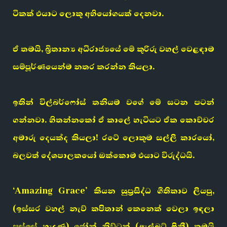
ටිකක් එයාට ලොකු අභියෝගයක් දෙනවා.
ඒ තමයි, බ්‍රිතාන්‍ය අධිරාජ්‍යයේ මේ කුරිරු වහල් වෙළඳාම
සම්පූර්ණයෙන්ම නතර කරන්න කියලා.
ඉතින් විල්බර්ෆෝස් තනියම වගේ මේ සටන පටන්
ගන්නවා. හිතන්නකෝ ඒ කාලේ හැටියට ඒක කොච්චර
අමාරු දෙයක්ද කියලා! රටේ ලොකුම සල්ලි කාරයෝ,
බලවත් දේශපාලකයෝ ඔක්කොම එයාට විරුද්ධයි.
‘Amazing Grace’ කියන සුප්‍රසිද්ධ ගීතිකාව ලියපු,
(ඉස්සර වහල් නැව් කපිතාන් කෙනෙක් වෙලා ඉඳලා
පස්සේ හැදුණු) ජෝන් නිව්ටන් (ඇල්බට් ෆිනී) තමයි