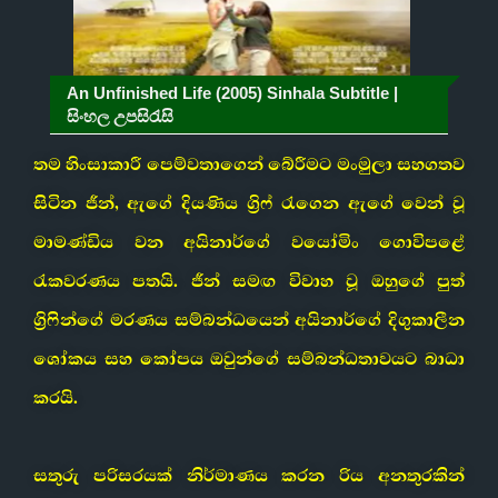
An Unfinished Life (2005) Sinhala Subtitle |
සිංහල උපසිරැසි
තම හිංසාකාරී පෙම්වතාගෙන් බේරීමට මංමුලා සහගතව
සිටින ජීන්, ඇගේ දියණිය ග්‍රිෆ් රැගෙන ඇගේ වෙන් වූ
මාමණ්ඩිය වන අයිනාර්ගේ වයෝමිං ගොවිපළේ
රැකවරණය පතයි. ජීන් සමඟ විවාහ වූ ඔහුගේ පුත්
ග්‍රිෆින්ගේ මරණය සම්බන්ධයෙන් අයිනාර්ගේ දිගුකාලීන
ශෝකය සහ කෝපය ඔවුන්ගේ සම්බන්ධතාවයට බාධා
කරයි.
සතුරු පරිසරයක් නිර්මාණය කරන රිය අනතුරකින්