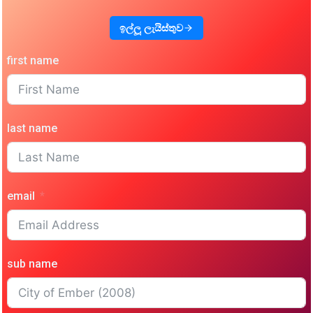
ඉල්ලූ ලැයිස්තුව
first name
last name
email
sub name