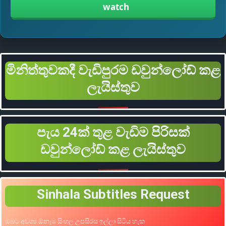
watch
මිනිත්තුවකදී වැඩිපුරම ඩවුන්ලෝඩ් කළ
ලැයිස්තුව
පැය 24ක් තුළ වැඩිම පිරිසක්
ඩවුන්ලෝඩ් කළ ලැයිස්තුව
Sinhala Subtitles Request
ඔබට අවශ්‍ය ඕනෑම සිංහල උපසිරස ඉල්ලා සිටිය හැක