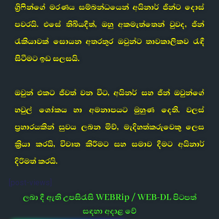
ග්‍රිෆින්ගේ මරණය සම්බන්ධයෙන් අයිනාර් ජීන්ට දොස්
පවරයි. එසේ තිබියදීත්, ඔහු අකමැත්තෙන් වුවද, ජීන්
රැකියාවක් සොයන අතරතුර ඔවුන්ට තාවකාලිකව රැඳී
සිටීමට ඉඩ සලසයි.
ඔවුන් එකට ජීවත් වන විට, අයිනර් සහ ජීන් ඔවුන්ගේ
හවුල් ශෝකය හා අමනාපයට මුහුණ දෙති. වලස්
ප්‍රහාරයකින් සුවය ලබන මිච්, මැදිහත්කරුවෙකු ලෙස
ක්‍රියා කරයි, විවෘත කිරීමට සහ සමාව දීමට අයිනාර්
දිරිමත් කරයි.
[post-views]
ලබා දී ඇති උපසිරැසි WEBRip / WEB-DL පිටපත්
සඳහා අදාළ වේ