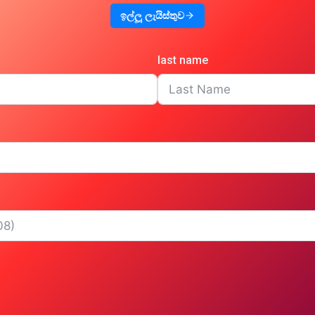
ඉල්ලූ ලැයිස්තුව
last name