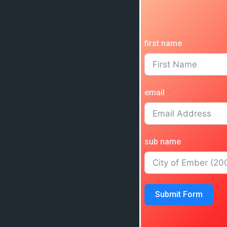
first name
email
sub name
Submit Form