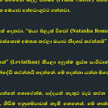
. එක මෙයාව අත්අඩංගුවට ගන්නවා.
් එකක් දෙනවා. “ඔයා බ්ලැක් විඩෝ (Natasha R
ඔක්කොම අමතක කරලා ඔයාව නිදහස් කරන්නම්” 
” (Leviathan) කියලා අලුත්ම ත්‍රස්ත සංවිධා
ෙන්දේසි කරන්නයි හදන්නේ. මේ දෙන්නා යන්න ඕ
 කියන්නේ හොරෙන්ම, සද්දයක් නැතුව වැඩ කරන
 කිසිම අනුකම්පාවක් නැති කෙනෙක්. මේ හාත