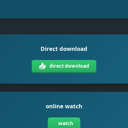
Direct download
📥
direct download
online watch
watch