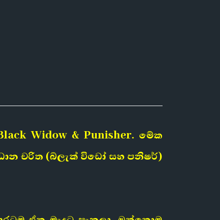
: Black Widow & Punisher. මේක
රධාන චරිත (බ්ලැක් විඩෝ සහ පනිෂර්)
එකපාරටම ඒක මැදට පැනලා, ඔක්කොම