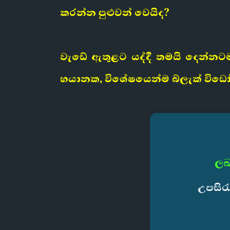
කරන්න පුළුවන් වෙයිද?
වැඩේ ඇතුළට යද්දී තමයි දෙන්නට
භයානක, විශේෂයෙන්ම බ්ලැක් විඩෝ
ලබ
උපසිර