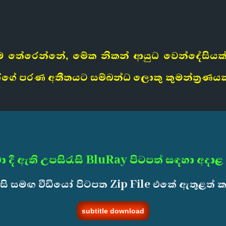
ම තේරෙන්නේ, මේක නිකන් ආයුධ වෙන්දේසියක්
ගේ පරණ අතීතයට සම්බන්ධ ලොකු කුමන්ත්‍රණයක්
ා දී ඇති උපසිරැසි BluRay පිටපත් සඳහා අදාළ
ැසි සමඟ වීඩියෝ පිටපත Zip File එකේ ඇතුළත් 
subtitle download