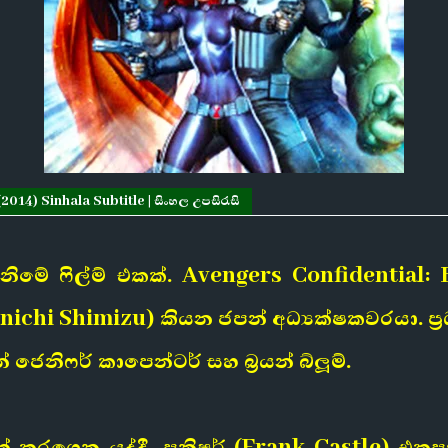
14) Sinhala Subtitle | සිංහල උපසිරැසි
මේ ෆිල්ම් එකක්. Avengers Confidential
nichi Shimizu) කියන ජපන් අධ්‍යක්ෂකවරයා. ප්‍
 ජෙනිෆර් කාපෙන්ටර් සහ බ්‍රයන් බ්ලූම්.
මක් කරගෙන යද්දී, පනිෂර් (Frank Castle) 