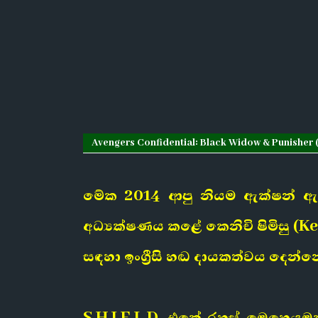
Avengers Confidential: Black Widow & Punisher (20
මේක 2014 ආපු නියම ඇක්ෂන් ඇනි
අධ්‍යක්ෂණය කළේ කෙනිචි ෂිමිසු (Ke
සඳහා ඉංග්‍රීසි හඬ දායකත්වය දෙන්නේ
S.H.I.E.L.D. එකේ රහස් මෙහෙයු