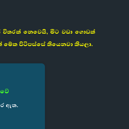
 විතරක් නෙවෙයි, මීට වඩා ගොඩක්
 මේක පිටිපස්සේ තියෙනවා කියලා.
 වේ
කර ඇත.