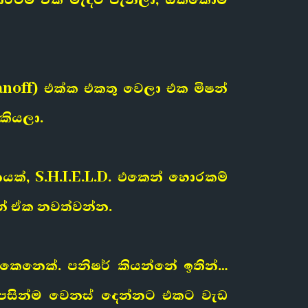
omanoff) එක්ක එකතු වෙලා එක මිෂන්
කියලා.
නයක්, S.H.I.E.L.D. එකෙන් හොරකම්
නේ ඒක නවත්වන්න.
 කෙනෙක්. පනිෂර් කියන්නේ ඉතින්…
්පසින්ම වෙනස් දෙන්නට එකට වැඩ