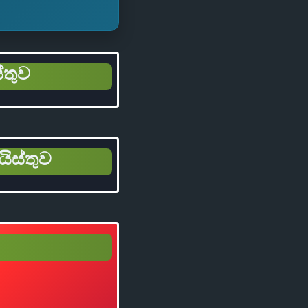
්තුව
යිස්තුව