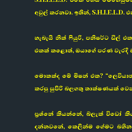
අවුල් කරනවා. ඉතින්, S.H.I.E.L.D
හැබැයි නික් ෆියුරි, පනිෂර්ට ඩීල
එකක් කළොත්, ඔයාගේ පරණ වැරදි 
මොකක්ද මේ මිෂන් එක? “ලෙවියාතන්
කරපු සුපිරි බලගතු තාක්ෂණයක් ව
ප්‍රශ්නේ කියන්නේ, බ්ලැක් විඩෝ
දන්නවනේ, කෙලින්ම ගේමට බහින,