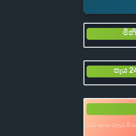
මින
පැය 24
ඔබට අවශ්‍ය ඕනෑම සිංහ