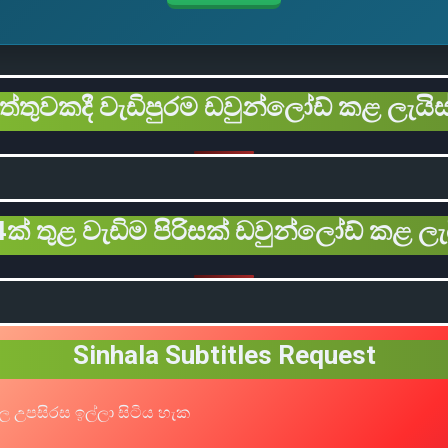
ිත්තුවකදී වැඩිපුරම ඩවුන්ලෝඩ් කළ ලැයිස
ක් තුළ වැඩිම පිරිසක් ඩවුන්ලෝඩ් කළ ලැ
Sinhala Subtitles Request
ල උපසිරස ඉල්ලා සිටිය හැක