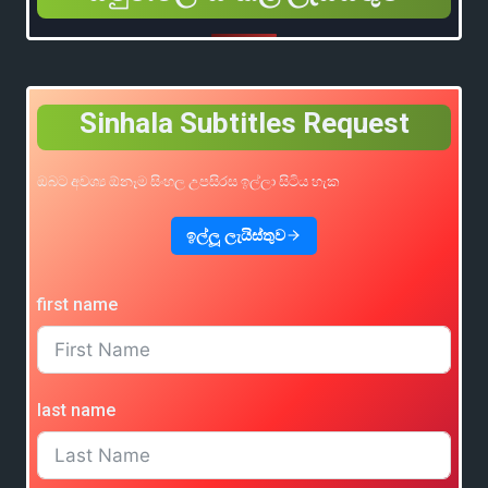
Sinhala Subtitles Request
ඔබට අවශ්‍ය ඕනෑම සිංහල උපසිරස ඉල්ලා සිටිය හැක
ඉල්ලූ ලැයිස්තුව
first name
last name