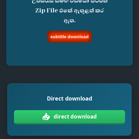
උපසිරැසි සමඟ වීඩියෝ පිටපත
Zip File එකේ ඇතුළත් කර
ඇත.
subtitle download
Direct download
📥
direct download