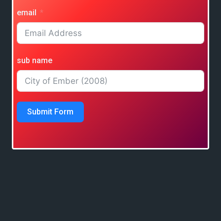
email
sub name
Submit Form