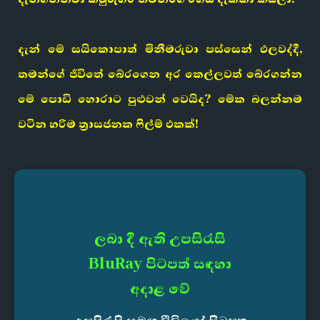
දැන් මේ සයිකොපාත් මිනීමරුවා පස්සෙන් එලවද්දී,
තමන්ගේ ජීවිතේ බේරගෙන අර කෙල්ලවත් බේරගන්න
මේ පොඩි හොරාට පුළුවන් වෙයිද? මේක බලන්නම
වටින හරිම ත්‍රාසජනක ෆිල්ම් එකක්!
ලබා දී ඇති උපසිරැසි
BluRay පිටපත් සඳහා
අදාළ වේ