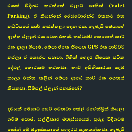
එකක් විදිහට කරන්නේ වැලට් පාකින් (Valet
Parking). ඒ කියන්නේ රෙස්ටොරන්ට් එකකට එන
කට්ටියගේ කාර් නවත්තලා දෙන එක. හැබැයි මෙයාගේ
ඇත්ත ප්ලෑන් එක වෙන එකක්. කස්ටමර් කෙනෙක් කාර්
එක දාලා ගියාම, මෙයා ඒකෙ තියෙන GPS එක පාවිච්චි
කරලා ඒ ගෙදරට යනවා. ගිහින් ගෙදර තියෙන වටින
දේවල් හොරකම් කරනවා. කාර් අයිතිකාරයා කෑම
කාලා එන්න කලින් මෙයා ආයේ කාර් එක ගෙනත්
තියනවා. සිම්පල් ප්ලෑන් එකක්නේ?
දවසක් මෙයාට සෙට් වෙනවා කේල් එරෙන්ඩ්‍රික් කියලා
හරිම පොෂ්, සල්ලිකාර මනුස්සයෙක්. පුරුදු විදිහටම
ෂෝන් මේ මනුස්සයාගේ ගෙදරට පැනගන්නවා. හැබැයි