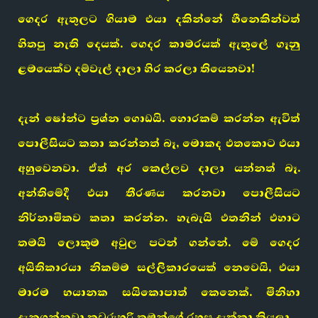
ගෙදර ඇතුලට ගියාම එයා දකින්නේ හීනෙකින්වත්
හිතපු නැති දෙයක්. ගෙදර කාමරයක් ඇතුලේ ගෑනු
ළමයෙක්ව දම්වැල් දාලා හිර කරලා තියෙනවා!
දැන් ෂෝන්ට ප්‍රශ්න ගොඩයි. හොරකම් කරන්න ඇවිත්
පොලීසියට කතා කරන්නත් බෑ, මොකද එතකොට එයා
අහුවෙනවා. ඒත් අර කෙල්ලව දාලා යන්නත් බෑ.
අන්තිමේදී එයා තීරණය කරනවා පොලීසියට
නිර්නාමිකව කතා කරන්න. හැබැයි එතනින් එහාට
තමයි ලොකුම අවුල පටන් ගන්නේ. මේ ගෙදර
අයිතිකාරයා නිකම්ම සල්ලිකාරයෙක් නෙවෙයි, එයා
මාරම භයානක සයිකොපාත් කෙනෙක්. මිනිහා
දැනගන්නවා කවුරුහරි තමන්ගේ රහස දැක්කා කියලා.