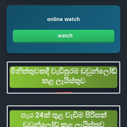
online watch
watch
මිනිත්තුවකදී වැඩිපුරම ඩවුන්ලෝඩ්
කළ ලැයිස්තුව
පැය 24ක් තුළ වැඩිම පිරිසක්
ඩවුන්ලෝඩ් කළ ලැයිස්තුව