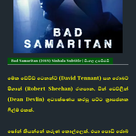
Bad Samaritan (2018) Sinhala Subtitle | සිංහල උපසිරැසි
මේක ඩේවිඩ් ටෙනන්ට් (David Tennant) සහ රොබට්
ෂීහාන් (Robert Sheehan) රඟපාන, ඩීන් ඩෙව්ලින්
(Dean Devlin) අධ්‍යක්ෂණය කරපු පට්ට ත්‍රාසජනක
ෆිල්ම් එකක්.
ෂෝන් කියන්නේ තරුණ කොල්ලෙක්. එයා පොඩි ජොබ්