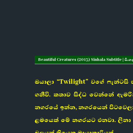
Beautiful Creatures (2013) Sinhala Subtitle | සිංහ
ඔයාලා “Twilight” වගේ ෆැන්ටසි ස
ගනීවි. කතාව සිද්ධ වෙන්නේ ඇමර
නගරයේ ඉන්න, නගරයෙන් පිටවෙලා 
ළමයෙක් මේ නගරයට එනවා. ලීනා ක
බලයන් තියෙන මායාකාරියක්.