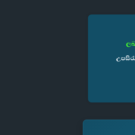
ලබ
උපසිර