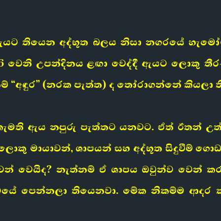
යට තියෙන අද්භූත බලය නිසා නගරයේ හැමෝම
6 වෙනි උපන්දිනය ළඟා වෙද්දී ඇයට ලොකු ත
් “අඳුර” (නරක පැත්ත) ද තෝරාගන්නේ කියලා 
ැමති ඇය නපුරු පැත්තට යනවට. ඒත් ඊතන් උත
කු මායාවන්, ශාපයන් සහ අද්භූත සිදුවීම් ගොඩ
් වෙයිද? නැත්නම් ඒ ශාපය ඔවුන්ව වෙන් ක
රපටයේ පෙන්නලා තියෙනවා. මේක නිකම්ම ආදර