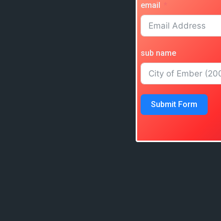
email
sub name
Submit Form