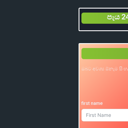
පැය 24
ඔබට අවශ්‍ය ඕනෑම සිංහ
first name