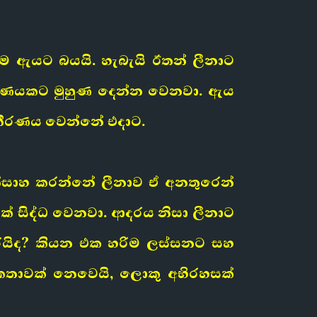
 ඇයට බයයි. හැබැයි ඊතන් ලීනාට
ීරණයකට මුහුණ දෙන්න වෙනවා. ඇය
තීරණය වෙන්නේ එදාට.
්සාහ කරන්නේ ලීනාව ඒ අනතුරෙන්
ක් සිද්ධ වෙනවා. ආදරය නිසා ලීනාට
රයිද? කියන එක හරිම ලස්සනට සහ
 කතාවක් නෙවෙයි, ලොකු අභිරහසක්