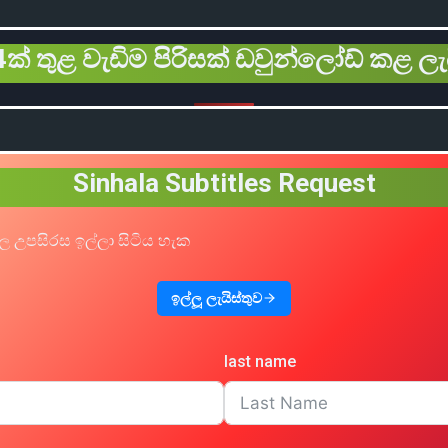
ක් තුළ වැඩිම පිරිසක් ඩවුන්ලෝඩ් කළ ලැ
Sinhala Subtitles Request
ල උපසිරස ඉල්ලා සිටිය හැක
ඉල්ලූ ලැයිස්තුව
last name