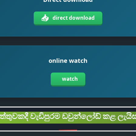
📥
direct download
online watch
watch
ිත්තුවකදී වැඩිපුරම ඩවුන්ලෝඩ් කළ ලැයිස