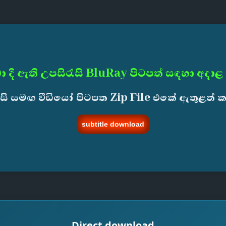
ා දී ඇති උපසිරැසි BluRay පිටපත් සඳහා අදාළ
ැසි සමඟ වීඩියෝ පිටපත Zip File එකේ ඇතුළත් 
subtitle download
Direct download