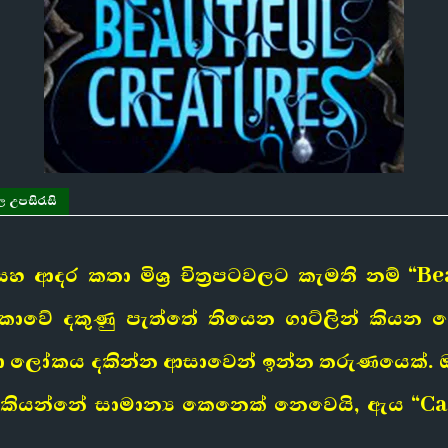
ල උපසිරැසි
හ ආදර කතා මිශ්‍ර චිත්‍රපටවලට කැමති නම් “
ිකාවේ දකුණු පැත්තේ තියෙන ගාට්ලින් කිය
ලෝකය දකින්න ආසාවෙන් ඉන්න තරුණයෙක්. ඔය
ියන්නේ සාමාන්‍ය කෙනෙක් නෙවෙයි, ඇය “Cas