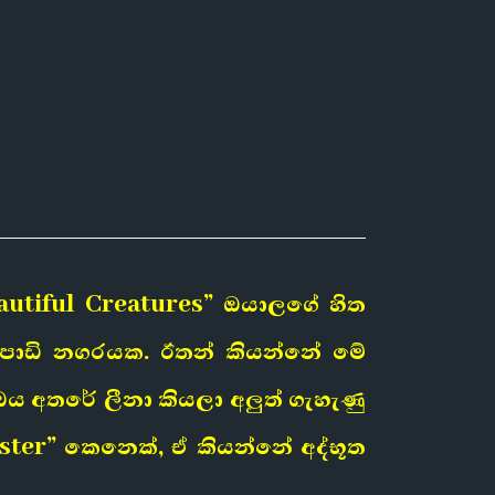
Beautiful Creatures” ඔයාලගේ හිත
න පොඩි නගරයක. ඊතන් කියන්නේ මේ
 අතරේ ලීනා කියලා අලුත් ගැහැණු
ter” කෙනෙක්, ඒ කියන්නේ අද්භූත