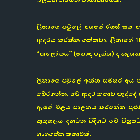
ලීනාගේ පවුලේ අයගේ රහස් සහ ඇ
ආදරය කරන්න ගන්නවා. ලීනාගේ 1
“ආලෝකය” (හොඳ පැත්ත) ද නැත්නම
ලීනාගේ පවුලේ ඉන්න සමහර අය ක
බේරගන්න. මේ ආදර කතාව මැද්දේ ලො
ඇගේ බලය පාලනය කරගන්න පුළුවන
කුතුහලය දනවන විදිහට මේ චිත්‍
හංගගත්ත කතාවක්.