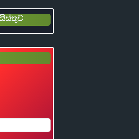
යිස්තුව