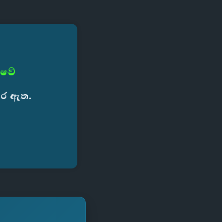
 වේ
කර ඇත.