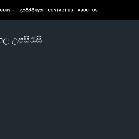
EGORY
උපසිරැසි ගැන
CONTACT US
ABOUT US
ංහල උපසිරැසි