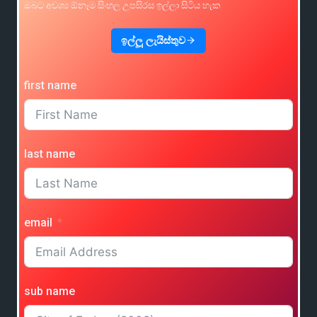
ඔබට අවශ්‍ය ඕනෑම සිංහල උපසිරස ඉල්ලා සිටිය හැක
ඉල්ලූ ලැයිස්තුව
first name
last name
email
sub name