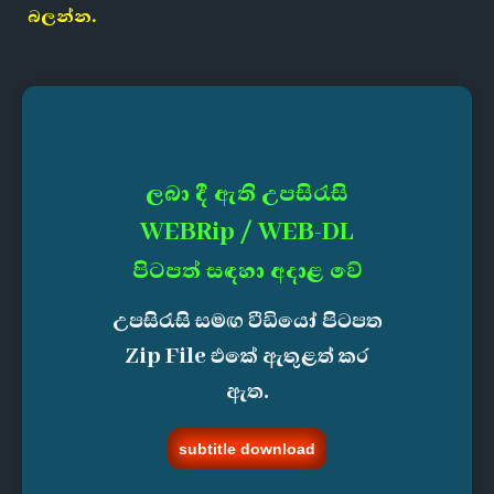
බලන්න.
ලබා දී ඇති උපසිරැසි
WEBRip / WEB-DL
පිටපත් සඳහා අදාළ වේ
උපසිරැසි සමඟ වීඩියෝ පිටපත
Zip File එකේ ඇතුළත් කර
ඇත.
subtitle download