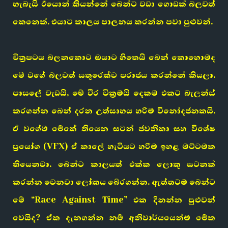
හැබැයි ඊයොන් කියන්නේ බෙන්ට වඩා ගොඩක් බලවත්
කෙනෙක්. එයාට කාලය පාලනය කරන්න පවා පුළුවන්.
චිත්‍රපටය බලනකොට ඔයාට හිතෙයි බෙන් කොහොමද
මේ වගේ බලවත් සතුරෙක්ව පරාජය කරන්නේ කියලා.
පාසලේ වැඩයි, මේ වීර වික්‍රමයි දෙකම එකට බැලන්ස්
කරගන්න බෙන් දරන උත්සාහය හරිම විනෝදජනකයි.
ඒ වගේම මේකේ තියෙන සටන් ජවනිකා සහ විශේෂ
ප්‍රයෝග (VFX) ඒ කාලේ හැටියට හරිම ඉහළ මට්ටමක
තියෙනවා. බෙන්ට කාලයත් එක්ක ලොකු සටනක්
කරන්න වෙනවා ලෝකය බේරගන්න. ඇත්තටම බෙන්ට
මේ “Race Against Time” එක දිනන්න පුළුවන්
වෙයිද? ඒක දැනගන්න නම් අනිවාර්යයෙන්ම මේක