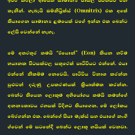
ඉවර කරලා ආයෙත් සාමාන්‍ය පාසල් ජීවිතයට එන
තැනින්. හැබැයි ඔම්නිට්‍රික්ස් (Omnitrix) එක අතේ
තියාගෙන සාමාන්‍ය ළමයෙක් වගේ ඉන්න එක බෙන්ට
ලේසි වෙන්නේ නැහැ.
මේ අතරතුර තමයි “ඊයොන්” (Eon) කියන හරිම
භයානක පිටසක්වල සතුරෙක් පෘථිවියට එන්නේ. එයා
එන්නේ නිකම්ම නෙවෙයි, පෘථිවිය විනාශ කරන්න
පුළුවන් දරුණු උපකරණයක් ක්‍රියාත්මක කරන්න.
බෙන්ට තියෙන ලොකුම අභියෝගය තමයි තමන්ගේ
අනන්‍යතාවය රහසක් විදිහට තියාගෙන, මේ ලෝකය
බේරගන්න එක. බෙන්ගේ සීයා මැක්ස් සහ එයාගේ නංගි
ග්වෙන් මේ සටනේදී බෙන්ට ලොකු හයියක් වෙනවා.