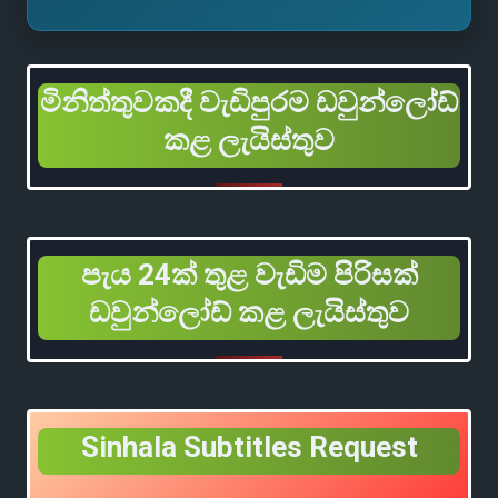
මිනිත්තුවකදී වැඩිපුරම ඩවුන්ලෝඩ්
කළ ලැයිස්තුව
පැය 24ක් තුළ වැඩිම පිරිසක්
ඩවුන්ලෝඩ් කළ ලැයිස්තුව
Sinhala Subtitles Request