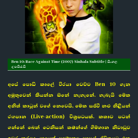
Ben 10: Race Against Time (2007) Sinhala Subtitle | සිංහල
උපසිරැසි
අපේ පොඩි කාලේ වීරයා වෙච්ච Ben 10 ගැන
අමුතුවෙන් කියන්න ඕනේ නැහැනේ. හැබැයි මේක
අනිත් කාටූන් වගේ නෙවෙයි, මේක සජීවී නළු නිළියන්
රඟපාන (Live-action) චිත්‍රපටයක්. කතාව පටන්
ගන්නේ බෙන් ටෙනිසන් තමන්ගේ ගිම්හාන නිවාඩුව