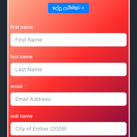
ඉල්ලූ ලැයිස්තුව
first name
last name
email
sub name