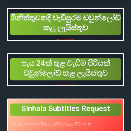
මිනිත්තුවකදී වැඩිපුරම ඩවුන්ලෝඩ්
කළ ලැයිස්තුව
පැය 24ක් තුළ වැඩිම පිරිසක්
ඩවුන්ලෝඩ් කළ ලැයිස්තුව
Sinhala Subtitles Request
ඔබට අවශ්‍ය ඕනෑම සිංහල උපසිරස ඉල්ලා සිටිය හැක