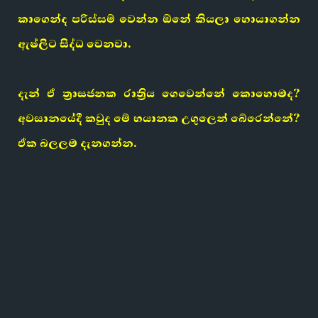
කාගෙන්ද පරිස්සම් වෙන්න ඕනේ කියලා හොයාගන්න
ඇෂ්ලිට සිද්ධ වෙනවා.
දැන් ඒ ත්‍රාසජනක රාත්‍රිය ගෙවෙන්නේ කොහොමද?
අවසානයේදී කවුද මේ භයානක උගුලෙන් බේරෙන්නේ?
ඒක බලලම දැනගන්න.