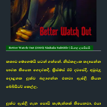
Better Watch Out (2016) Sinhala Subtitle | සිංහල උපසිරැසි
කතාව මෙහෙමයි පටන් ගන්නේ. නිස්කලංක තදාසන්න
පාරක තියෙන ගෙදරකදී, ක්‍රිස්මස් ඊව් දවසේදී, අවුරුදු
දොළහක ලූක්ව බලාගන්න එනවා ඇෂ්ලි කියන
බේබිසිටර් කෙල්ල.
ලූක්ට ඇෂ්ලි ගැන පොඩි කැමැත්තක් තියෙනවා, එයා