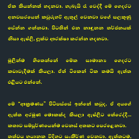
ඒක කියන්නත් හදනවා. හැබැයි රෑ වෙද්දී මේ ගෙදරට
අනවසරයෙන් කවුරුහරි ඇතුල් වෙනවා වගේ සලකුණු
පේන්න ගන්නවා. පිටතින් එන නාඳුනන තර්ජනයක්
නිසා ඇෂ්ලි, ලූක්ව ආරක්ෂා කරන්න හදනවා.
මුලින්ම හිතෙන්නේ මේක සාමාන්‍ය ගෙදරට
කඩාවැදීමක් කියලා. ඒත් ටිකෙන් ටික තමයි ඇත්ත
එළියට එන්නේ.
මේ “ආක්‍රමණය” පිටිපස්සේ ඉන්නේ කවුද, ඒ අයගේ
ඇත්ත අරමුණ මොකක්ද කියලා ඇෂ්ලිට තේරෙද්දී…
කතාව සම්පූර්ණයෙන්ම වෙනස් අතකට පෙරළෙනවා.
තත්වය භයානක විදිහට සංකීර්ණ වෙනවා. ඇත්තටම,