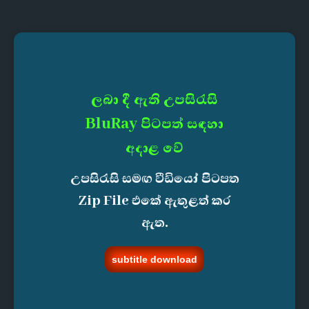
ලබා දී ඇති උපසිරැසි
BluRay පිටපත් සඳහා
අදාළ වේ
උපසිරැසි සමඟ වීඩියෝ පිටපත
Zip File එකේ ඇතුළත් කර
ඇත.
subtitle download