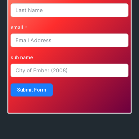
email
sub name
Submit Form