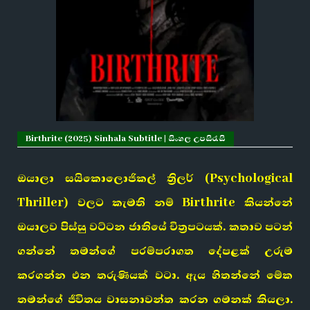
Birthrite (2025) Sinhala Subtitle | සිංහල උපසිරැසි
ඔයාලා සයිකොලොජිකල් ත්‍රිලර් (Psychological
Thriller) වලට කැමති නම් Birthrite කියන්නේ
ඔයාලව පිස්සු වට්ටන ජාතියේ චිත්‍රපටයක්. කතාව පටන්
ගන්නේ තමන්ගේ පරම්පරාගත දේපළක් උරුම
කරගන්න එන තරුණියක් වටා. ඇය හිතන්නේ මේක
තමන්ගේ ජීවිතය වාසනාවන්ත කරන ගමනක් කියලා.