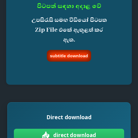
පිටපත් සඳහා අදාළ වේ
උපසිරැසි සමඟ වීඩියෝ පිටපත
Zip File එකේ ඇතුළත් කර
ඇත.
subtitle download
Direct download
📥
direct download