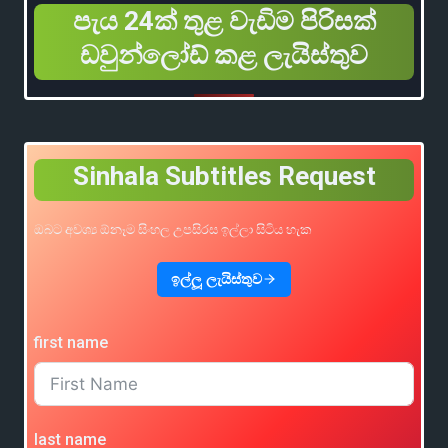
පැය 24ක් තුළ වැඩිම පිරිසක්
ඩවුන්ලෝඩ් කළ ලැයිස්තුව
Sinhala Subtitles Request
ඔබට අවශ්‍ය ඕනෑම සිංහල උපසිරස ඉල්ලා සිටිය හැක
ඉල්ලූ ලැයිස්තුව
first name
last name