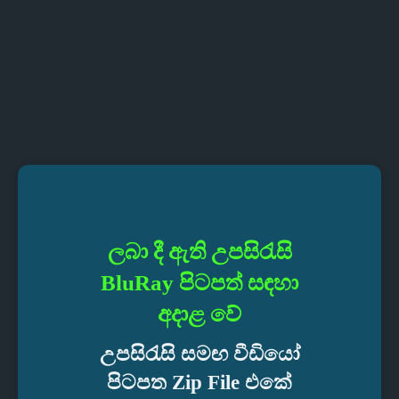
ලබා දී ඇති උපසිරැසි
BluRay
පිටපත් සඳහා
අදාළ වේ
උපසිරැසි සමඟ වීඩියෝ
පිටපත Zip File එකේ