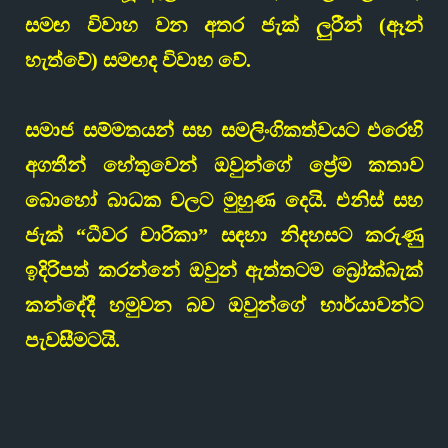
සමඟ විවාහ වන අතර ජැක් ලුරීන් (ඈන්
හැත්වේ) සමඟද විවාහ වේ.
සමාජ සම්මතයන් සහ සමලිංගිකත්වයට එරෙහි
අගතීන් හේතුවෙන් ඔවුන්ගේ ප්‍රේම කතාව
බොහෝ බාධක වලට මුහුණ දෙයි. එනිස් සහ
ජැක් “ධීවර චාරිකා” සඳහා නිදහසට කරුණු
ඉදිරිපත් කරන්නේ ඔවුන් ඇත්තටම බ්‍රෝක්බැක්
කන්දේදී හමුවන බව ඔවුන්ගේ භාර්යාවන්ට
පැවසීමටයි.