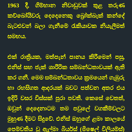
1963 දී, ගිම්හාන නිවාඩුවක් තුළ තරුණ
කව්බෝයිවරු දෙදෙනෙකු බ්‍රෝක්බැක් කන්දේ
බැටළුවන් බලා ගැනීමේ රැකියාවක නියැලීමත්
සමඟය.
එක් රාත්‍රියක, මත්පැන් පානය කිරීමෙන් පසු,
එනිස් සහ ජැක් ශාරීරික සම්බන්ධතාවයක් ඇති
කර ගනී. මෙම සම්බන්ධතාවය ක්‍රමයෙන් ගැඹුරු
හා රහසිගත ආදරයක් බවට පත්වන අතර එය
ඉදිරි වසර විස්සක් පුරා පවතී. කෙසේ වෙතත්,
ඔවුන් දෙදෙනාටම තම පවුලේ වගකීම්වලට
මුහුණ දීමට සිදුවේ. එනිස් ඔහුගේ ළමා කාලයේ
පෙම්වතිය වූ ඇල්මා බියර්ස් (මිෂෙල් විලියම්ස්)