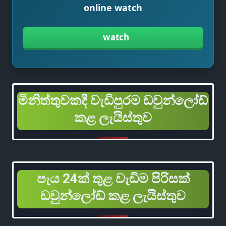
online watch
watch
මිනිත්තුවකදී වැඩිපුරම ඩවුන්ලෝඩ්
කළ ලැයිස්තුව
පැය 24ක් තුළ වැඩිම පිරිසක්
ඩවුන්ලෝඩ් කළ ලැයිස්තුව