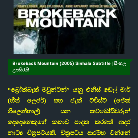
Brokeback Mountain (2005) Sinhala Subtitle | සිංහල
උපසිරැසි
“බ්‍රෝක්බැක් මවුන්ටන්” යනු එනිස් ඩෙල් මාර්
(හීත් ලෙජර්) සහ ජැක් ට්විස්ට් (ජේක්
ගිලෙන්හාල්) යන කව්බෝයිවරුන්
දෙදෙනෙකුගේ කතාව පාදක කරගත් ආදර
නාට්‍ය චිත්‍රපටයකි. චිත්‍රපටය ආරම්භ වන්නේ