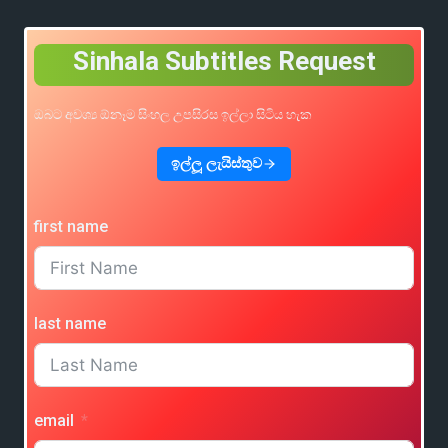
Sinhala Subtitles Request
ඔබට අවශ්‍ය ඕනෑම සිංහල උපසිරස ඉල්ලා සිටිය හැක
ඉල්ලූ ලැයිස්තුව
first name
last name
email