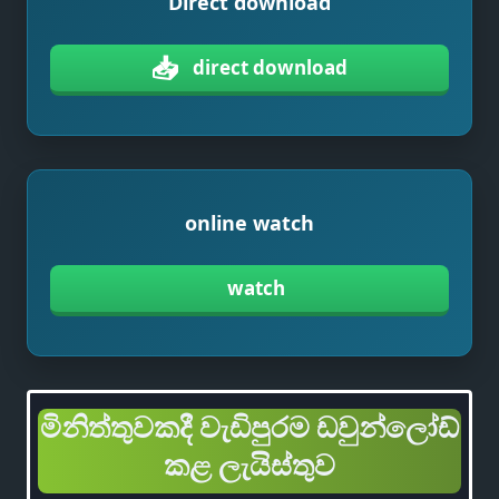
Direct download
📥
direct download
online watch
watch
මිනිත්තුවකදී වැඩිපුරම ඩවුන්ලෝඩ්
කළ ලැයිස්තුව