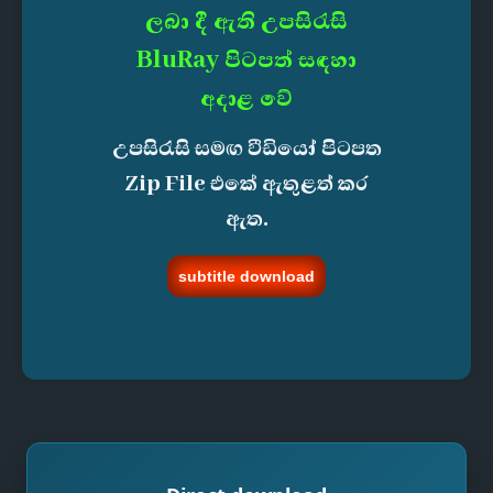
ලබා දී ඇති උපසිරැසි
BluRay පිටපත් සඳහා
අදාළ වේ
උපසිරැසි සමඟ වීඩියෝ පිටපත
Zip File එකේ ඇතුළත් කර
ඇත.
subtitle download