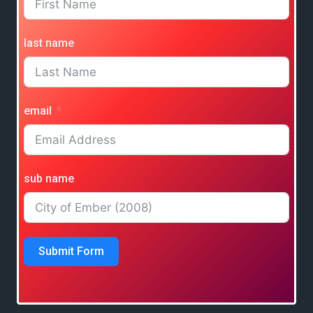
last name
email
sub name
Submit Form