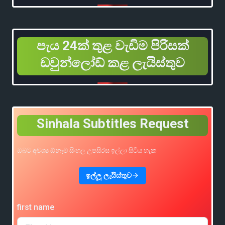
පැය 24ක් තුළ වැඩිම පිරිසක්
ඩවුන්ලෝඩ් කළ ලැයිස්තුව
Sinhala Subtitles Request
ඔබට අවශ්‍ය ඕනෑම සිංහල උපසිරස ඉල්ලා සිටිය හැක
ඉල්ලූ ලැයිස්තුව
first name