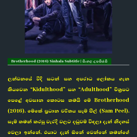
Brotherhood (2016) Sinhala Subtitle | සිංහල උපසිරැසි
ලන්ඩනයේ වීදි සටන් සහ අපරාධ ලෝකය ගැන
කියවෙන “Kidulthood” සහ “Adulthood” චිත්‍රපට
පෙළේ අවසාන කොටස තමයි මේ Brotherhood
(2016). මේකේ ප්‍රධාන චරිතය සෑම් පීල් (Sam Peel).
සෑම් තමන් කරපු වැරදි වලට දඬුවම් විඳලා දැන් නිදහස්
වෙලා ඉන්නේ. එයාට දැන් ඕනේ වෙන්නේ තමන්ගේ