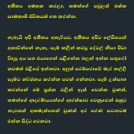
අතීතය අමතක කරලා, තමන්ගේ පවුලත් එක්ක
සාමකාමී ජීවිතයක් ගත කරන්න.
හැබැයි අපි අතීතය අතෑරියට, අතීතය අපිට ලේසියෙන්
අතාරින්නේ නැහැ. සෑම් කලින් කරපු දේවල් නිසා පීඩා
විඳපු අය සහ එයාගෙන් පළිගන්න බලන් ඉන්න සතුරෝ
තවමත් එළියේ ඉන්නවා. අලුත් පරම්පරාවේ මැර කල්ලි
සෑම්ට තර්ජනය කරන්න පටන් ගන්නවා. සෑම් උත්සාහ
කරන්නේ මේ ප්‍රශ්න වලින් ඈත් වෙන්න වුණත්,
තමන්ගේ ආදරණීයයන්ගේ ආරක්ෂාව වෙනුවෙන් ඔහුට
නැවතත් අකමැත්තෙන් වුණත් අර පරණ සටනටම
එන්න සිද්ධ වෙනවා.