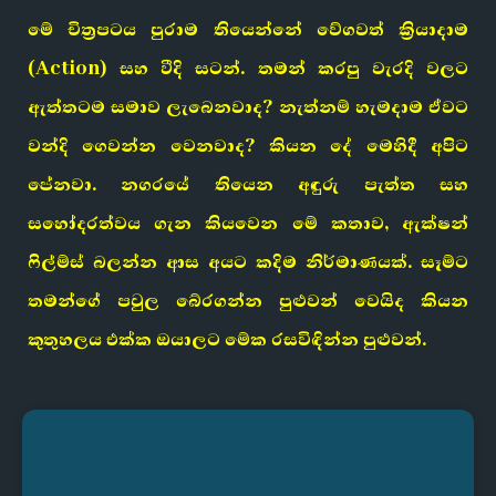
මේ චිත්‍රපටය පුරාම තියෙන්නේ වේගවත් ක්‍රියාදාම
(Action) සහ වීදි සටන්. තමන් කරපු වැරදි වලට
ඇත්තටම සමාව ලැබෙනවාද? නැත්නම් හැමදාම ඒවට
වන්දි ගෙවන්න වෙනවාද? කියන දේ මෙහිදී අපිට
පේනවා. නගරයේ තියෙන අඳුරු පැත්ත සහ
සහෝදරත්වය ගැන කියවෙන මේ කතාව, ඇක්ෂන්
ෆිල්ම්ස් බලන්න ආස අයට කදිම නිර්මාණයක්. සෑම්ට
තමන්ගේ පවුල බේරගන්න පුළුවන් වෙයිද කියන
කුතුහලය එක්ක ඔයාලට මේක රසවිඳින්න පුළුවන්.