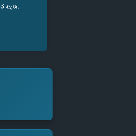
කර ඇත.