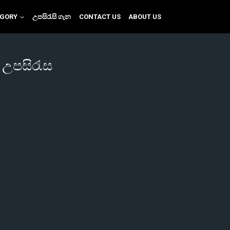
EGORY
උපසිරැසි ගැන
CONTACT US
ABOUT US
ල උපසිරැස