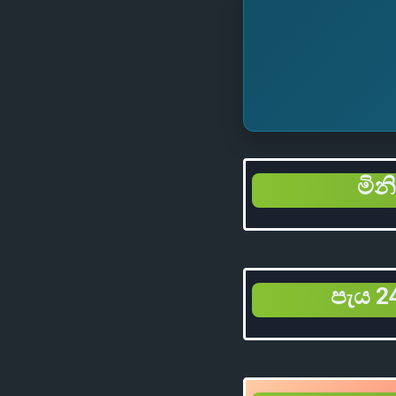
මින
පැය 24