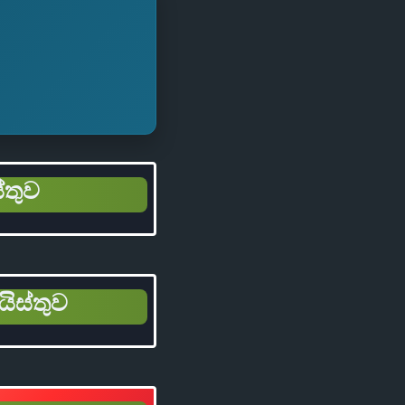
්තුව
යිස්තුව