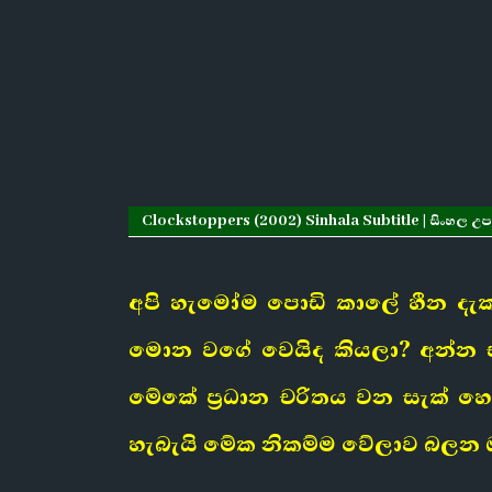
Clockstoppers (2002) Sinhala Subtitle | සිංහල උප
අපි හැමෝම පොඩි කාලේ හීන දැක
මොන වගේ වෙයිද කියලා? අන්න ඒ 
මේකේ ප්‍රධාන චරිතය වන සැක් හ
හැබැයි මේක නිකම්ම වේලාව බලන