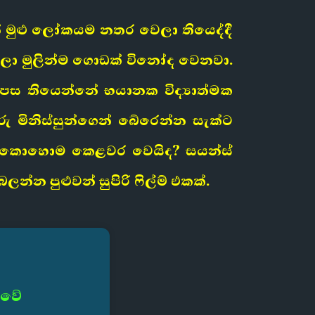
 මුළු ලෝකයම නතර වෙලා තියෙද්දී
කරලා මුලින්ම ගොඩක් විනෝද වෙනවා.
ටුපස තියෙන්නේ භයානක විද්‍යාත්මක
මිනිස්සුන්ගෙන් බේරෙන්න සැක්ට
 කොහොම කෙළවර වෙයිද? සයන්ස්
න පුළුවන් සුපිරි ෆිල්ම් එකක්.
 වේ