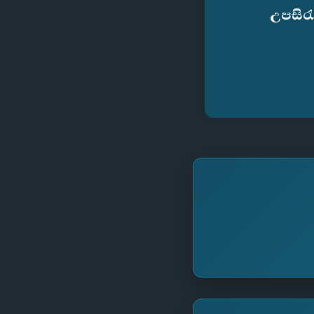
උපසිර