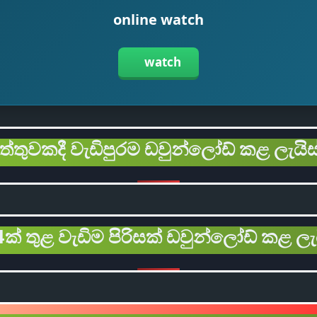
online watch
watch
ිත්තුවකදී වැඩිපුරම ඩවුන්ලෝඩ් කළ ලැයිස
ක් තුළ වැඩිම පිරිසක් ඩවුන්ලෝඩ් කළ ලැ