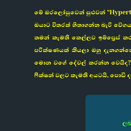
මේ ඔරලෝසුවෙන් පුළුවන් “Hyper
ඔයාට විතරක් හිතාගන්න බැරි වේගය
තමන් කැමති කෙල්ලව ඉම්ප්‍රෙස් ක
පරීක්ෂණයක් කියලා ඔහු දැනගන්
මොන වගේ දේවල් කරන්න වෙයිද
ෆික්ෂන් වලට කැමති අයටයි, පොඩි ද
ලබ