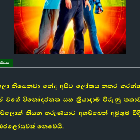
සිරැස
ලා තියෙනවා නේද අපිට ලෝකය නතර කරන්න ප
වගේ විනෝදජනක සහ ක්‍රියාදාම පිරුණු කතාව
ෙම්ලොක් කියන තරුණයාට අහම්බෙන් අමුතුම වි
 ඔරලෝසුවක් නෙවෙයි.