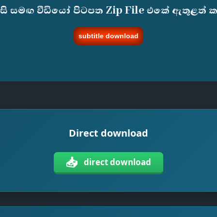
ැසි සමඟ වීඩියෝ පිටපත Zip File එකේ ඇතුළත් 
subtitle download
Direct download
📥
direct download