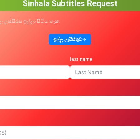
Sinhala Subtitles Request
ල උපසිරස ඉල්ලා සිටිය හැක
ඉල්ලූ ලැයිස්තුව
last name