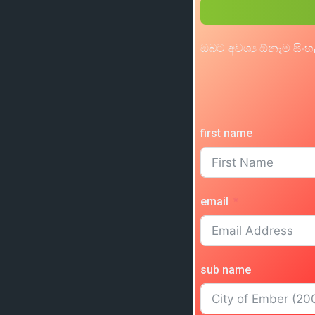
ඔබට අවශ්‍ය ඕනෑම සිංහ
first name
email
sub name