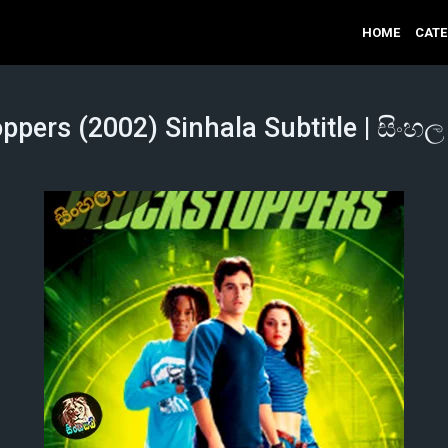
HOME
CAT
ppers (2002) Sinhala Subtitle | සිංහ