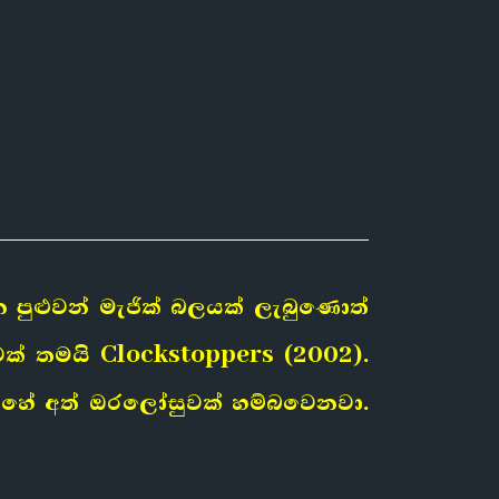
ුළුවන් මැජික් බලයක් ලැබුණොත්
ක් තමයි Clockstoppers (2002).
දිහේ අත් ඔරලෝසුවක් හම්බවෙනවා.