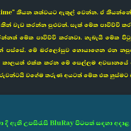
time” කියන තත්වයට ඇතුල් වෙන්න. ඒ කියන්නේ
කින් වැඩ කරන්න පුළුවන්. සැක් මේක පාවිච්චි 
රන්නත් මේක පාවිච්චි කරනවා. හැබැයි මේක පි
නේ පස්සේ. මේ ඔරලෝසුව හොයාගෙන එන නපුරු 
? කාලයත් එක්ක කරන මේ සෙල්ලම අවසානයේ
රුවන්ටයි වගේම තරුණ අයටත් මේක එක හුස්මට බලන්
ා දී ඇති උපසිරැසි BluRay පිටපත් සඳහා අදාළ