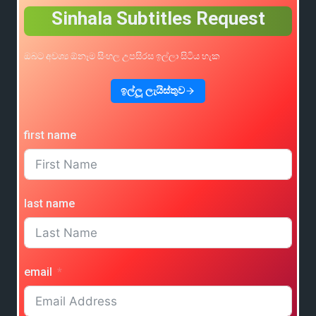
Sinhala Subtitles Request
ඔබට අවශ්‍ය ඕනෑම සිංහල උපසිරස ඉල්ලා සිටිය හැක
ඉල්ලූ ලැයිස්තුව
first name
last name
email