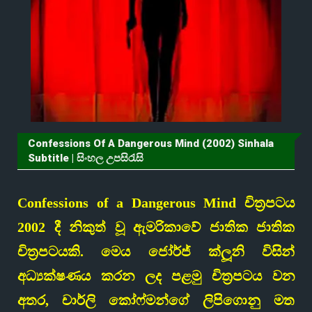
Confessions Of A Dangerous Mind (2002) Sinhala
Subtitle | සිංහල උපසිරැසි
Confessions of a Dangerous Mind චිත්‍රපටය
2002 දී නිකුත් වූ ඇමරිකාවේ ජාතික ජාතික
චිත්‍රපටයකි. මෙය ජෝර්ජ් ක්ලූනි විසින්
අධ්‍යක්ෂණය කරන ලද පළමු චිත්‍රපටය වන
අතර, චාර්ලි කෝෆ්මන්ගේ ලිපිගොනු මත