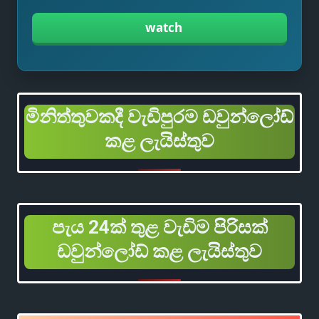
watch
මිනිත්තුවකදී වැඩිපුරම ඩවුන්ලෝඩ්
කළ ලැයිස්තුව
පැය 24ක් තුළ වැඩිම පිරිසක්
ඩවුන්ලෝඩ් කළ ලැයිස්තුව