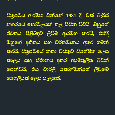
චිත්‍රපටය ආරම්භ වන්නේ 1981 දී, චක් බැරිස්
නගරයේ හෝටලයක් තුළ සිටින විටයි. ඔහුගේ
ජීවිතය පිළිබඳව ලිවීම ආරම්භ කරයි, එහිදී
ඔහුගේ අතීතය සහ වර්තමානය අතර ගමන්
කරයි. චිත්‍රපටයේ කතා වස්තුව විශේෂිත ලෙස
කාලය සහ ස්ථානය අතර අසමතුලිත බවක්
පෙන්වයි, එය චාර්ලි කෝෆ්මන්ගේ ලිවීමේ
ශෛලියක් ලෙස සැලකේ.