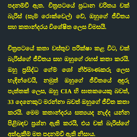
පදනම්වී ඇත. චිත්‍රපටයේ ප්‍රධාන චරිතය චක්
බැරිස් (සෑම් රොක්වෙල්) වේ, ඔහුගේ ජීවිතය
සහ කතාන්දරය විශේෂිත ලෙස විමසයි.
චිත්‍රපටයේ කතා වස්තුව පරික්ෂා කළ විට, චක්
බැරිස්ගේ ජීවිතය සහ ඔහුගේ රහස් කතා කරයි.
ඔහු ප්‍රසිද්ධ ගේම් ශෝ නිර්මාණකරු ලෙස
හැඳින්වෙයි, නමුත් ඔහුගේ ජීවිතයේ අඳුරු
පැත්තක් ලෙස, ඔහු CIA හි ඝාතකයෙකු බවත්,
33 දෙනෙකුට මරන්නා බවත් ඔහුගේ ජීවිත කතා
කරයි. මෙම කතාන්දරය සත්‍යයද නැද්ද යන්න
පිළිබඳව ප්‍රශ්න ඇති කරයි, එය චක් බැරිස්ගේ
අත්දැකීම් මත පදනම්වී ඇති නිසාය.