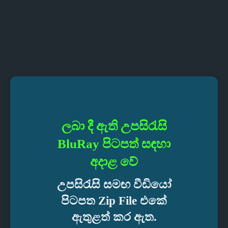
ලබා දී ඇති උපසිරැසි
BluRay පිටපත් සඳහා
අදාළ වේ
උපසිරැසි සමඟ වීඩියෝ
පිටපත Zip File එකේ
ඇතුළත් කර ඇත.