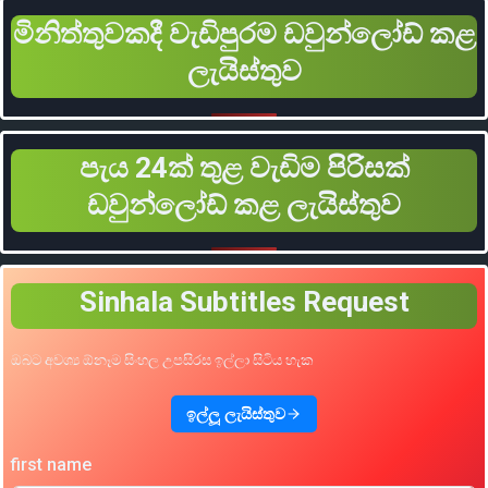
මිනිත්තුවකදී වැඩිපුරම ඩවුන්ලෝඩ් කළ
ලැයිස්තුව
පැය 24ක් තුළ වැඩිම පිරිසක්
ඩවුන්ලෝඩ් කළ ලැයිස්තුව
Sinhala Subtitles Request
ඔබට අවශ්‍ය ඕනෑම සිංහල උපසිරස ඉල්ලා සිටිය හැක
ඉල්ලූ ලැයිස්තුව
first name