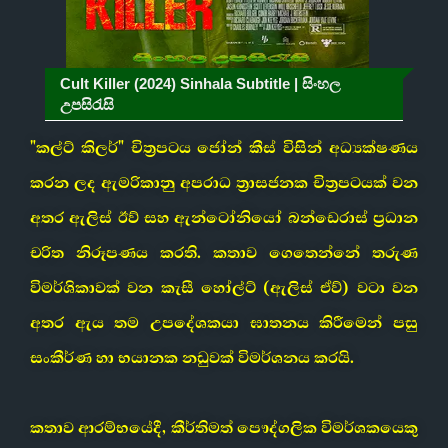
Cult Killer (2024) Sinhala Subtitle | සිංහල
උපසිරැසි
"කල්ට් කිලර්" චිත්‍රපටය ජෝන් කීස් විසින් අධ්‍යක්ෂණය
කරන ලද ඇමරිකානු අපරාධ ත්‍රාසජනක චිත්‍රපටයක් වන
අතර ඇලිස් ඊව් සහ ඇන්ටෝනියෝ බන්ඩෙරාස් ප්‍රධාන
චරිත නිරූපණය කරති. කතාව ගෙතෙන්නේ තරුණ
විමර්ශිකාවක් වන කැසී හෝල්ට් (ඇලිස් ඒව්) වටා වන
අතර ඇය තම උපදේශකයා ඝාතනය කිරීමෙන් පසු
සංකීර්ණ හා භයානක නඩුවක් විමර්ශනය කරයි.
කතාව ආරම්භයේදී, කීර්තිමත් පෞද්ගලික විමර්ශකයෙකු