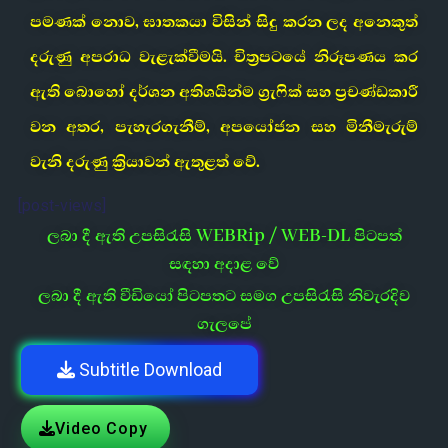
පමණක් නොව, ඝාතකයා විසින් සිදු කරන ලද අනෙකුත්
දරුණු අපරාධ වැළැක්වීමයි. චිත්‍රපටයේ නිරූපණය කර
ඇති බොහෝ දර්ශන අතිශයින්ම ග්‍රැෆික් සහ ප්‍රචණ්ඩකාරී
වන අතර, පැහැරගැනීම්, අපයෝජන සහ මිනීමැරුම්
වැනි දරුණු ක්‍රියාවන් ඇතුළත් වේ.
[post-views]
ලබා දී ඇති උපසිරැසි WEBRip / WEB-DL පිටපත්
සඳහා අදාළ වේ
ලබා දී ඇති වීඩියෝ පිටපතට සමග උපසිරැසි නිවැරදිව
ගැලපේ
Subtitle Download
Video Copy