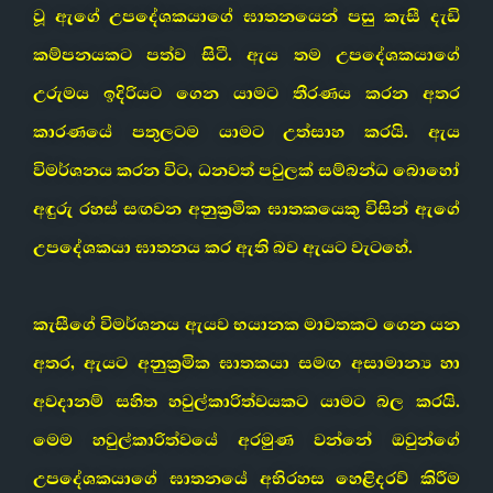
වූ ඇගේ උපදේශකයාගේ ඝාතනයෙන් පසු කැසී දැඩි
කම්පනයකට පත්ව සිටී. ඇය තම උපදේශකයාගේ
උරුමය ඉදිරියට ගෙන යාමට තීරණය කරන අතර
කාරණයේ පතුලටම යාමට උත්සාහ කරයි. ඇය
විමර්ශනය කරන විට, ධනවත් පවුලක් සම්බන්ධ බොහෝ
අඳුරු රහස් සඟවන අනුක්‍රමික ඝාතකයෙකු විසින් ඇගේ
උපදේශකයා ඝාතනය කර ඇති බව ඇයට වැටහේ.
කැසීගේ විමර්ශනය ඇයව භයානක මාවතකට ගෙන යන
අතර, ඇයට අනුක්‍රමික ඝාතකයා සමඟ අසාමාන්‍ය හා
අවදානම් සහිත හවුල්කාරිත්වයකට යාමට බල කරයි.
මෙම හවුල්කාරිත්වයේ අරමුණ වන්නේ ඔවුන්ගේ
උපදේශකයාගේ ඝාතනයේ අභිරහස හෙළිදරව් කිරීම