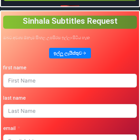
Sinhala Subtitles Request
ඔබට අවශ්‍ය ඕනෑම සිංහල උපසිරස ඉල්ලා සිටිය හැක
ඉල්ලූ ලැයිස්තුව
first name
last name
email