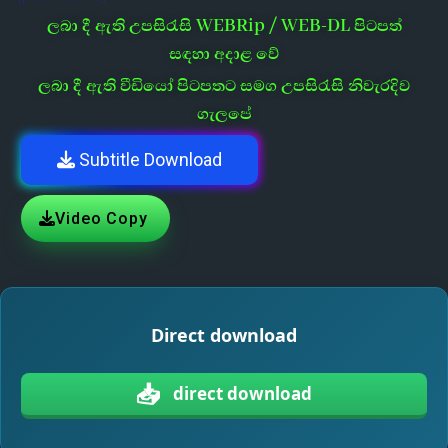
ලබා දී ඇති උපසිරැසි WEBRip / WEB-DL පිටපත්
සඳහා අදාළ වේ
ලබා දී ඇති වීඩියෝ පිටපතට සමග උපසිරැසි නිවැරදිව
ගැලපේ
Subtitle Download
Video Copy
Direct download
📥
direct download