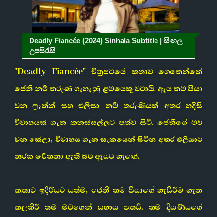
Deadly Fiancée (2024) Sinhala Subtitle | සිංහල
උපසිරැසි
"Deadly Fiancée" චිත්‍රපටයේ කතාව ගෙතෙන්නේ
ජෙනී නම් තරුණ ගැහැණු ළමයෙකු වටායි. ඇය තම පියා
වන ෆ්‍රෑන්ක් සහ එලිසා නම් තරුණියක් අතර හදිසි
විවාහයක් ගැන කනස්සල්ලට පත්ව සිටී. ජෙනීගේ මව
වන කේලා, විවාහය ගැන සැකයෙන් සිටින අතර එලියාට
නරක චේතනා ඇති බව ඇයට හැඟේ.
කතාව ඉදිරියට යත්ම, ජෙනී තම පියාගේ හැසිරීම ගැන
කලකිරී තම මවගෙන් සහාය පතයි. තම දියණියගේ