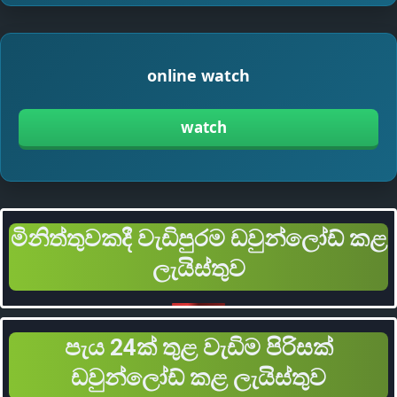
online watch
watch
මිනිත්තුවකදී වැඩිපුරම ඩවුන්ලෝඩ් කළ
ලැයිස්තුව
පැය 24ක් තුළ වැඩිම පිරිසක්
ඩවුන්ලෝඩ් කළ ලැයිස්තුව