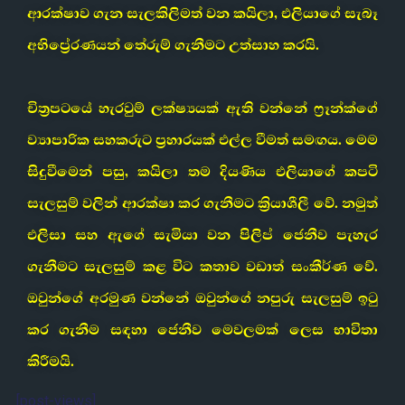
ආරක්ෂාව ගැන සැලකිලිමත් වන කයිලා, එලියාගේ සැබෑ
අභිප්‍රේරණයන් තේරුම් ගැනීමට උත්සාහ කරයි.
චිත්‍රපටයේ හැරවුම් ලක්ෂ්‍යයක් ඇති වන්නේ ෆ්‍රෑන්ක්ගේ
ව්‍යාපාරික සහකරුට ප්‍රහාරයක් එල්ල වීමත් සමඟය. මෙම
සිදුවීමෙන් පසු, කයිලා තම දියණිය එලියාගේ කපටි
සැලසුම් වලින් ආරක්ෂා කර ගැනීමට ක්‍රියාශීලී වේ. නමුත්
එලිසා සහ ඇගේ සැමියා වන පිලිප් ජෙනීව පැහැර
ගැනීමට සැලසුම් කළ විට කතාව වඩාත් සංකීර්ණ වේ.
ඔවුන්ගේ අරමුණ වන්නේ ඔවුන්ගේ නපුරු සැලසුම් ඉටු
කර ගැනීම සඳහා ජෙනීව මෙවලමක් ලෙස භාවිතා
කිරීමයි.
[post-views]