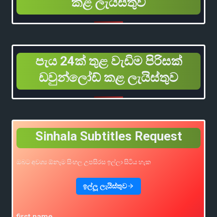
කළ ලැයිස්තුව
පැය 24ක් තුළ වැඩිම පිරිසක්
ඩවුන්ලෝඩ් කළ ලැයිස්තුව
Sinhala Subtitles Request
ඔබට අවශ්‍ය ඕනෑම සිංහල උපසිරස ඉල්ලා සිටිය හැක
ඉල්ලූ ලැයිස්තුව
first name