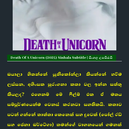
Death Of A Unicorn (2025) Sinhala Subtitle | සිංහල උපසිරැසි
ඔයාලා හිතන්නේ යුනිකෝන්ලා කියන්නේ හරිම
ලස්සන, අහිංසක සුරංගනා කතා වල ඉන්න සත්තු
කියලද? එහෙනම් මේ ෆිල්ම් එක ඒ මතය
සම්පූර්ණයෙන්ම වෙනස් කරනවා සහතිකයි. කතාව
පටන් ගන්නේ තාත්තා කෙනෙක් සහ දුවෙක් (පෝල් රඩ්
සහ ජෙනා ඔර්ටේගා) තමන්ගේ වාහනයෙන් ගමනක්