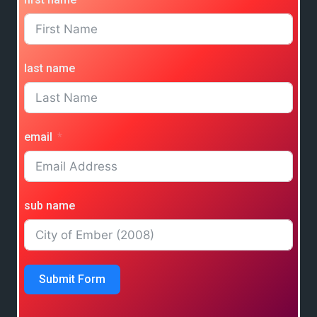
last name
email
sub name
Submit Form