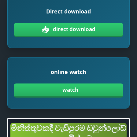
Direct download
📥
direct download
online watch
watch
මිනිත්තුවකදී වැඩිපුරම ඩවුන්ලෝඩ්