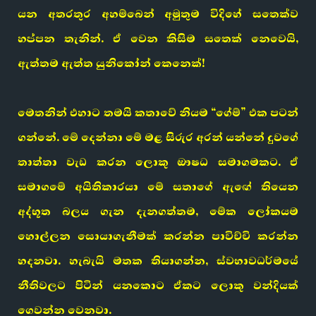
යන අතරතුර අහම්බෙන් අමුතුම විදිහේ සතෙක්ව
හප්පන තැනින්. ඒ වෙන කිසිම සතෙක් නෙවෙයි,
ඇත්තම ඇත්ත යුනිකෝන් කෙනෙක්!
මෙතනින් එහාට තමයි කතාවේ නියම “ගේම්” එක පටන්
ගන්නේ. මේ දෙන්නා මේ මළ සිරුර අරන් යන්නේ දුවගේ
තාත්තා වැඩ කරන ලොකු ඖෂධ සමාගමකට. ඒ
සමාගමේ අයිතිකාරයා මේ සතාගේ ඇඟේ තියෙන
අද්භූත බලය ගැන දැනගත්තම, මේක ලෝකයම
හොල්ලන සොයාගැනීමක් කරන්න පාවිච්චි කරන්න
හදනවා. හැබැයි මතක තියාගන්න, ස්වභාවධර්මයේ
නීතිවලට පිටින් යනකොට ඒකට ලොකු වන්දියක්
ගෙවන්න වෙනවා.