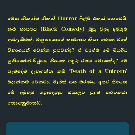
මේක නිකන්ම නිකන් Horror ෆිල්ම් එකක් නෙවෙයි,
කළු හාස්‍යය (Black Comedy) මුසු වුණු අමුතුම
අත්දැකීමක්. මනුෂ්‍යයාගේ තණ්හාව නිසා මොන වගේ
විනාශයක් වෙන්න පුළුවන්ද? ඒ වගේම මේ මියගිය
යුනිකෝන් පිටුපස තියෙන අඳුරු රහස මොකක්ද? මේ
හැමදේම දැනගන්න නම් ‘Death of a Unicorn’
බලන්නම වෙනවා. මැජික් සහ මරණය අතර තියෙන
මේ අමුතුම ගනුදෙනුව ඔයාලව පුදුම කරවනවා
නොඅනුමානයි.