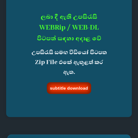
ලබා දී ඇති උපසිරැසි
WEBRip / WEB-DL
පිටපත් සඳහා අදාළ වේ
උපසිරැසි සමඟ වීඩියෝ පිටපත
Zip File එකේ ඇතුළත් කර
ඇත.
subtitle download