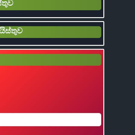
්තුව
යිස්තුව