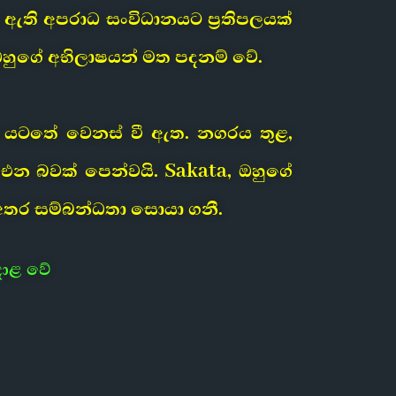
ඇති අපරාධ සංවිධානයට ප්‍රතිපලයක්
 ඔහුගේ අභිලාෂයන් මත පදනම් වේ.
 යටතේ වෙනස් වී ඇත. නගරය තුළ,
එන බවක් පෙන්වයි. Sakata, ඔහුගේ
අතර සම්බන්ධතා සොයා ගනී.
දාළ වේ