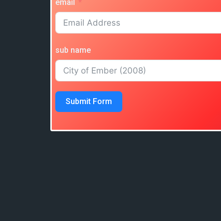
email
sub name
Submit Form