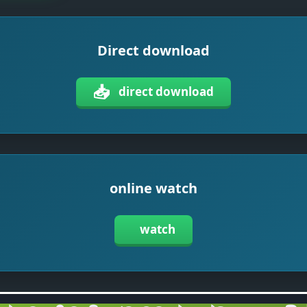
Direct download
📥
direct download
online watch
watch