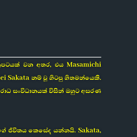
චිත්‍රපටයක් වන අතර, එය Masamichi
 Sakata නම් වූ හිටපු හිතමන්යෙකි.
ාධ සංවිධානයක් විසින් ඔහුට අසරණ
ේ ජීවිතය කෙසේද යන්නයි. Sakata,