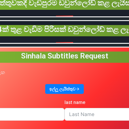
ිත්තුවකදී වැඩිපුරම ඩවුන්ලෝඩ් කළ ලැයිස
ක් තුළ වැඩිම පිරිසක් ඩවුන්ලෝඩ් කළ ලැ
Sinhala Subtitles Request
හැක
ඉල්ලූ ලැයිස්තුව
last name