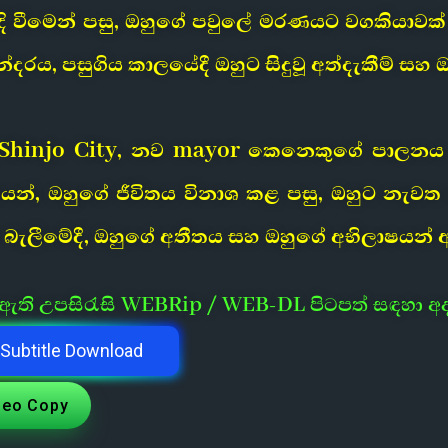
ි වීමෙන් පසු, ඔහුගේ පවුලේ මරණයට වගකියාවක් 
දරය, පසුගිය කාලයේදී ඔහුට සිදුවූ අත්දැකීම් සහ
 Shinjo City, නව mayor කෙනෙකුගේ පාලනය
න්, ඔහුගේ ජීවිතය විනාශ කළ පසු, ඔහුට නැවත 
ැලීමේදී, ඔහුගේ අතීතය සහ ඔහුගේ අභිලාෂයන් 
ී ඇති උපසිරැසි WEBRip / WEB-DL පිටපත් සඳහා අ
Subtitle Download
deo Copy