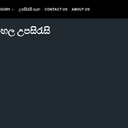
EGORY
උපසිරැසි ගැන
CONTACT US
ABOUT US
ංහල උපසිරැසි