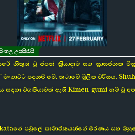
සිංහල උපසිරැසි
රේ නිකුත් වූ ජපන් ක්‍රියාදාම සහ ත්‍රාසජනක 
" මංගාවට පදනම් වේ. කථාවේ මූලික චරිතය, Shuhei
 සඳහා වගකියාවක් ඇති Kimen-gumi නම් වූ අපර
akataගේ පවුලේ සාමාජිකයන්ගේ මරණය සහ ඔහුග