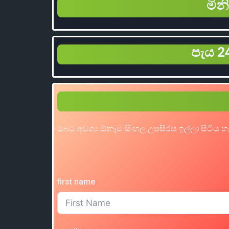
මින
පැය 24
ඔබට අවශ්‍ය ඕනෑම සිංහල උපසිරස ඉල්ලා සිටිය 
first name