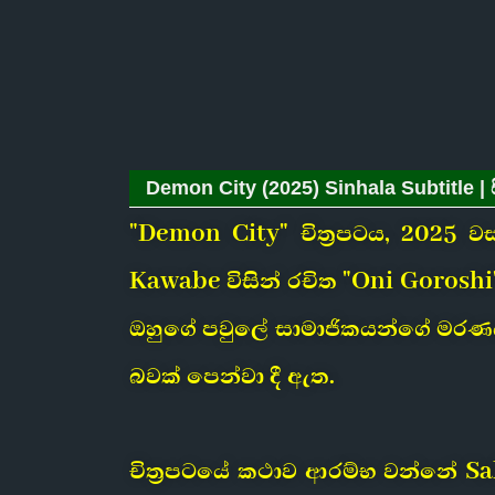
Demon City (2025) Sinhala Subtitle | 
"Demon City" චිත්‍රපටය, 2025 වස
Kawabe විසින් රචිත "Oni Goroshi
ඔහුගේ පවුලේ සාමාජිකයන්ගේ මරණය
බවක් පෙන්වා දී ඇත.
චිත්‍රපටයේ කථාව ආරම්භ වන්නේ S