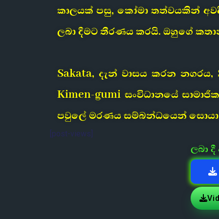
කාලයක් පසු, කෝමා තත්වයකින් අවද
ලබා දීමට තීරණය කරයි. ඔහුගේ කතාන්
Sakata, දැන් වාසය කරන නගරය,
Kimen-gumi සංවිධානයේ සාමාජිකය
පවුලේ මරණය සම්බන්ධයෙන් සොයා බ
[post-views]
ලබා ද
Vi