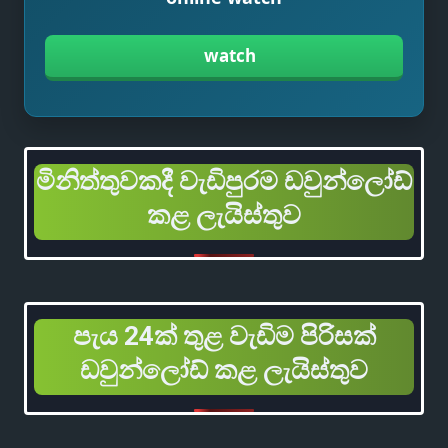
watch
මිනිත්තුවකදී වැඩිපුරම ඩවුන්ලෝඩ්
කළ ලැයිස්තුව
පැය 24ක් තුළ වැඩිම පිරිසක්
ඩවුන්ලෝඩ් කළ ලැයිස්තුව