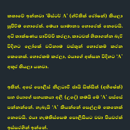
කතාවේ ඉන්නවා ‘මිස්ටර් A’ (හ්රිතික් රෝෂන්) කියලා
සුපිරිම හොරෙක්. මෙයා සාමාන්‍ය හොරෙක් නෙවෙයි.
අධි තාක්ෂණය පාවිච්චි කරලා, කාටවත් හිතාගන්න බැරි
විදිහට ලෝකේ වටිනාම වස්තූන් හොරකම් කරන
කෙනෙක්. හොරකම් කරලා, එයාගේ අත්සන විදිහට ‘A’
අකුර තියලා යනවා.
ඉතින්, අපේ පොලිස් නිලධාරී ජායි ඩික්සිත් (අභිෂේක්)
සහ එයාගේ සහයකයා අලී (උදේ) තමයි මේ ‘A’ පස්සේ
පන්නන්නේ. හැබැයි ‘A’ කියන්නේ සෙල්ලම් කෙනෙක්
නෙවෙයි. එයා හැමතිස්සෙම පොලිසියට වඩා පියවරක්
ඉස්සරහින් ඉන්නේ.