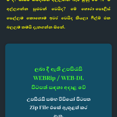
අල්ලගන්න පුළුවන් වෙයිද? මේ හොරා-පොලිස්
සෙල්ලම කොහොම ඉවර වෙයිද කියලා ෆිල්ම් එක
බලලම තමයි දැනගන්න ඕනේ.
ලබා දී ඇති උපසිරැසි
WEBRip / WEB-DL
පිටපත් සඳහා අදාළ වේ
උපසිරැසි සමඟ වීඩියෝ පිටපත
Zip File එකේ ඇතුළත් කර
ඇත.