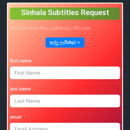
Sinhala Subtitles Request
ඔබට අවශ්‍ය ඕනෑම සිංහල උපසිරස ඉල්ලා සිටිය හැක
ඉල්ලූ ලැයිස්තුව
first name
last name
email