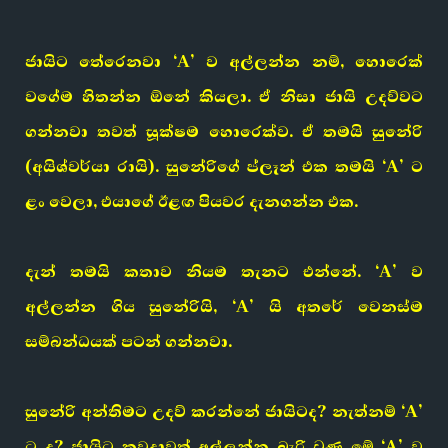
ජායිට තේරෙනවා ‘A’ ව අල්ලන්න නම්, හොරෙක්
වගේම හිතන්න ඕනේ කියලා. ඒ නිසා ජායි උදව්වට
ගන්නවා තවත් සූක්ෂම හොරෙක්ව. ඒ තමයි සුනේරි
(අයිශ්වර්යා රායි). සුනේරිගේ ප්ලෑන් එක තමයි ‘A’ ට
ළං වෙලා, එයාගේ ඊළඟ පියවර දැනගන්න එක.
දැන් තමයි කතාව නියම තැනට එන්නේ. ‘A’ ව
අල්ලන්න ගිය සුනේරියි, ‘A’ යි අතරේ වෙනස්ම
සම්බන්ධයක් පටන් ගන්නවා.
සුනේරි අන්තිමට උදව් කරන්නේ ජායිටද? නැත්නම් ‘A’
ට ද? ජායිට කවදාවත් අල්ලන්න බැරි වුණු මේ ‘A’ ව