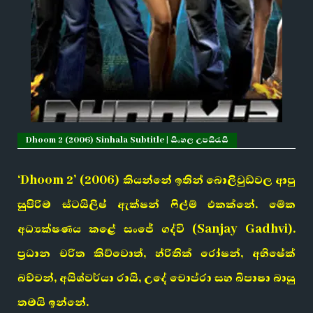
Dhoom 2 (2006) Sinhala Subtitle | සිංහල උපසිරැසි
‘Dhoom 2’ (2006) කියන්නේ ඉතින් බොලිවුඩ්වල ආපු
සුපිරිම ස්ටයිලිෂ් ඇක්ෂන් ෆිල්ම් එකක්නේ. මේක
අධ්‍යක්ෂණය කළේ සංජේ ගද්වි (Sanjay Gadhvi).
ප්‍රධාන චරිත කිව්වොත්, හ්රිතික් රෝෂන්, අභිෂේක්
බච්චන්, අයිශ්වර්යා රායි, උදේ චොප්රා සහ බිපාෂා බාසු
තමයි ඉන්නේ.