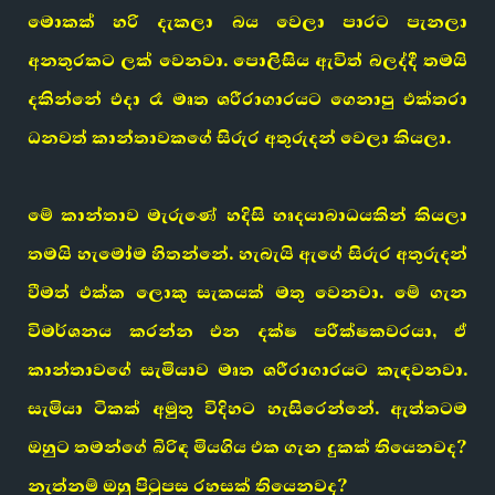
මොකක් හරි දැකලා බය වෙලා පාරට පැනලා
අනතුරකට ලක් වෙනවා. පොලිසිය ඇවිත් බලද්දී තමයි
දකින්නේ එදා රෑ මෘත ශරීරාගාරයට ගෙනාපු එක්තරා
ධනවත් කාන්තාවකගේ සිරුර අතුරුදන් වෙලා කියලා.
මේ කාන්තාව මැරුණේ හදිසි හෘදයාබාධයකින් කියලා
තමයි හැමෝම හිතන්නේ. හැබැයි ඇගේ සිරුර අතුරුදන්
වීමත් එක්ක ලොකු සැකයක් මතු වෙනවා. මේ ගැන
විමර්ශනය කරන්න එන දක්ෂ පරීක්ෂකවරයා, ඒ
කාන්තාවගේ සැමියාව මෘත ශරීරාගාරයට කැඳවනවා.
සැමියා ටිකක් අමුතු විදිහට හැසිරෙන්නේ. ඇත්තටම
ඔහුට තමන්ගේ බිරිඳ මියගිය එක ගැන දුකක් තියෙනවද?
නැත්නම් ඔහු පිටුපස රහසක් තියෙනවද?