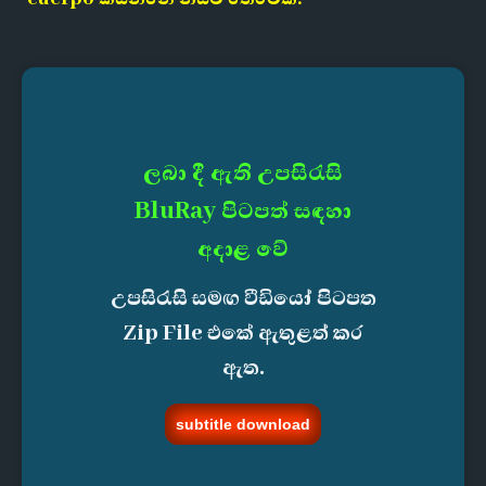
ලබා දී ඇති උපසිරැසි
BluRay පිටපත් සඳහා
අදාළ වේ
උපසිරැසි සමඟ වීඩියෝ පිටපත
Zip File එකේ ඇතුළත් කර
ඇත.
subtitle download