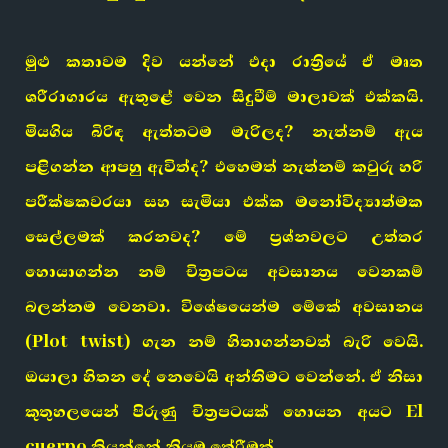
මුළු කතාවම දිව යන්නේ එදා රාත්‍රියේ ඒ මෘත
ශරීරාගාරය ඇතුළේ වෙන සිදුවීම් මාලාවක් එක්කයි.
මියගිය බිරිඳ ඇත්තටම මැරිලද? නැත්නම් ඇය
පළිගන්න ආපහු ඇවිත්ද? එහෙමත් නැත්නම් කවුරු හරි
පරීක්ෂකවරයා සහ සැමියා එක්ක මනෝවිද්‍යාත්මක
සෙල්ලමක් කරනවද? මේ ප්‍රශ්නවලට උත්තර
හොයාගන්න නම් චිත්‍රපටය අවසානය වෙනකම්
බලන්නම වෙනවා. විශේෂයෙන්ම මේකේ අවසානය
(Plot twist) ගැන නම් හිතාගන්නවත් බැරි වෙයි.
ඔයාලා හිතන දේ නෙවෙයි අන්තිමට වෙන්නේ. ඒ නිසා
කුතුහලයෙන් පිරුණු චිත්‍රපටයක් හොයන අයට El
cuerpo කියන්නේ නියම තේරීමක්.