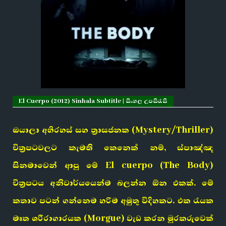
El Cuerpo (2012) Sinhala Subtitle | සිංහල උපසිරැසි
ඔයාලා අභිරහස් සහ ත්‍රාසජනක (Mystery/Thriller)
චිත්‍රපටවලට කැමති කෙනෙක් නම්, ස්පාඤ්ඤ
සිනමාවෙන් ආපු මේ El cuerpo (The Body)
චිත්‍රපටය අනිවාර්යයෙන්ම බලන්න ඕන එකක්. මේ
කතාව පටන් ගන්නෙම හරිම අමුතු විදිහකට. එක රැයක
මෘත ශරීරාගාරයක (Morgue) වැඩ කරන මුරකරුවෙක්