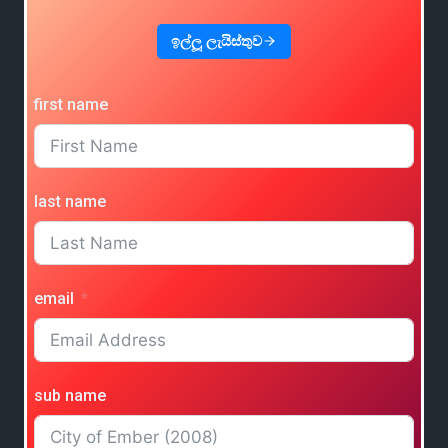
ඉල්ලූ ලැයිස්තුව
first name
last name
email
sub name