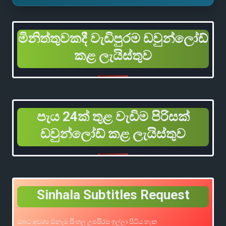
මිනිත්තුවකදී වැඩිපුරම ඩවුන්ලෝඩ්
කළ ලැයිස්තුව
පැය 24ක් තුළ වැඩිම පිරිසක්
ඩවුන්ලෝඩ් කළ ලැයිස්තුව
Sinhala Subtitles Request
ඔබට අවශ්‍ය ඕනෑම සිංහල උපසිරස ඉල්ලා සිටිය හැක