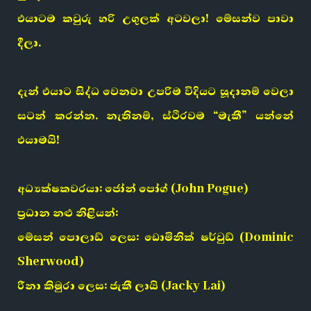
එයාටම කවුරු හරි උගුලක් අටවලා! මේසන්ව පාවා
දීලා.
දැන් එයාට සිද්ධ වෙනවා උපරිම විදියට සූදානම් වෙලා
සටන් කරන්න. නැතිනම්, ස්ථිරවම “මැකී” යන්නේ
එයාමයි!
අධ්‍යක්ෂකවරයා: ජෝන් පෝග් (John Pogue)
ප්‍රධාන නළු නිළියන්:
මේසන් පොලාඩ් ලෙස: ඩොමිනික් ෂර්වුඩ් (Dominic
Sherwood)
රීනා කිමුරා ලෙස: ජැකී ලායි (Jacky Lai)