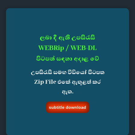
ලබා දී ඇති උපසිරැසි
WEBRip / WEB-DL
පිටපත් සඳහා අදාළ වේ
උපසිරැසි සමඟ වීඩියෝ පිටපත
Zip File එකේ ඇතුළත් කර
ඇත.
subtitle download