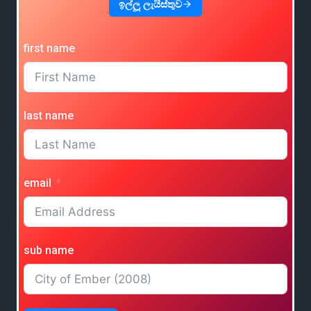
ඉල්ලූ ලැයිස්තුව
first name
last name
email
sub name