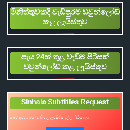
මිනිත්තුවකදී වැඩිපුරම ඩවුන්ලෝඩ්
කළ ලැයිස්තුව
පැය 24ක් තුළ වැඩිම පිරිසක්
ඩවුන්ලෝඩ් කළ ලැයිස්තුව
Sinhala Subtitles Request
ඔබට අවශ්‍ය ඕනෑම සිංහල උපසිරස ඉල්ලා සිටිය හැක