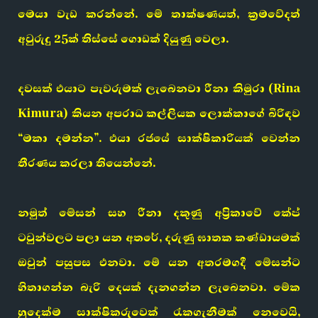
මෙයා වැඩ කරන්නේ. මේ තාක්ෂණයත්, ක්‍රමවේදත්
අවුරුදු 25ක් තිස්සේ ගොඩක් දියුණු වෙලා.
දවසක් එයාට පැවරුමක් ලැබෙනවා රීනා කිමුරා (Rina
Kimura) කියන අපරාධ කල්ලියක ලොක්කාගේ බිරිඳව
“මකා දමන්න”. එයා රජයේ සාක්ෂිකාරියක් වෙන්න
තීරණය කරලා තියෙන්නේ.
නමුත් මේසන් සහ රීනා දකුණු අප්‍රිකාවේ කේප්
ටවුන්වලට පලා යන අතරේ, දරුණු ඝාතක කණ්ඩායමක්
ඔවුන් පසුපස එනවා. මේ යන අතරමගදී මේසන්ට
හිතාගන්න බැරි දෙයක් දැනගන්න ලැබෙනවා. මේක
හුදෙක්ම සාක්ෂිකරුවෙක් රැකගැනීමක් නෙවෙයි,