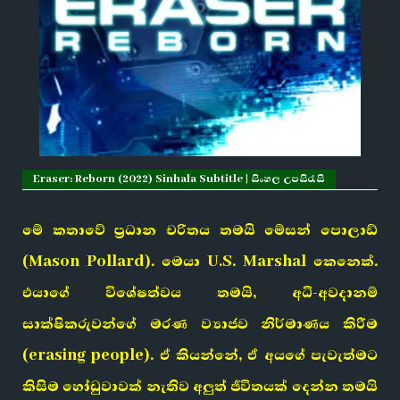
Eraser: Reborn (2022) Sinhala Subtitle | සිංහල උපසිරැසි
මේ කතාවේ ප්‍රධාන චරිතය තමයි මේසන් පොලාඩ්
(Mason Pollard). මෙයා U.S. Marshal කෙනෙක්.
එයාගේ විශේෂත්වය තමයි, අධි-අවදානම්
සාක්ෂිකරුවන්ගේ මරණ ව්‍යාජව නිර්මාණය කිරීම
(erasing people). ඒ කියන්නේ, ඒ අයගේ පැවැත්මට
කිසිම හෝඩුවාවක් නැතිව අලුත් ජීවිතයක් දෙන්න තමයි