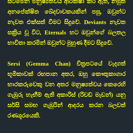
සිටීමෙන් මනුෂ්‍යත්වය ආරක්ෂා කර ඇත, නමුත්
අනපේක්ෂිත ඛේදවාචකයකින් පසු, ඔවුන්ට
නැවත එක්සත් වීමට සිදුවේ. Deviants නැවත
සක්‍රිය වූ විට, Eternals හට ඔවුන්ගේ බලතල
භාවිතා කරමින් ඔවුන්ට මුහුණ දීමට සිදුවේ.
Sersi (Gemma Chan) චිත්‍රපටයේ වැදගත්
භූමිකාවක් රඟපාන අතර, ඔහු කෞතුකාගාර
භාරකරුවෙකු වන අතර මනුෂ්‍යත්වය කෙරෙහි
ගැඹුරු හැඟීම් ඇති අකාරිස් (රිචඩ් මැඩන්) යනු
සර්සි සමඟ ගැඹුරින් ආදරය කරන බලවත්
රණශූරයෙකි.