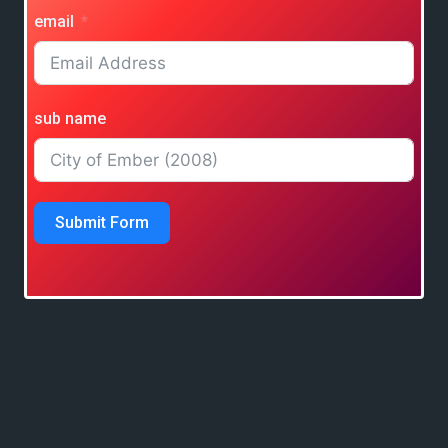
email
sub name
Submit Form