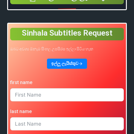
Sinhala Subtitles Request
ඔබට අවශ්‍ය ඕනෑම සිංහල උපසිරස ඉල්ලා සිටිය හැක
ඉල්ලූ ලැයිස්තුව
first name
last name