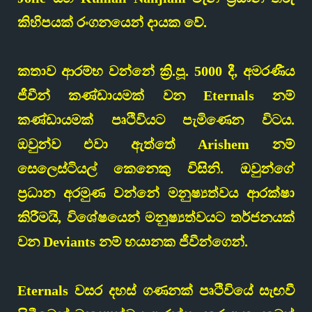
කිහිපයක් රංගනයෙන් දායක වේ.
කතාව ආරම්භ වන්නේ ක්‍රි.පූ. 5000 දී, අමරණීය
ජීවීන් කණ්ඩායමක් වන Eternals නම්
කණ්ඩායමක් පෘථිවියට පැමිණෙන විටය.
ඔවුන්ව එවා ඇත්තේ Arishem නම්
සෙලෙස්ටියල් කෙනෙකු විසිනි. ඔවුන්ගේ
ප්‍රධාන අරමුණ වන්නේ මනුෂ්‍යත්වය ආරක්ෂා
කිරීමයි, විශේෂයෙන් මනුෂ්‍යත්වයට තර්ජනයක්
වන Deviants නම් භයානක ජීවීන්ගෙන්.
Eternals වසර දහස් ගණනක් පෘථිවියේ සැඟවී