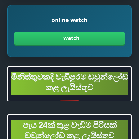
online watch
watch
මිනිත්තුවකදී වැඩිපුරම ඩවුන්ලෝඩ්
කළ ලැයිස්තුව
පැය 24ක් තුළ වැඩිම පිරිසක්
ඩවුන්ලෝඩ් කළ ලැයිස්තුව