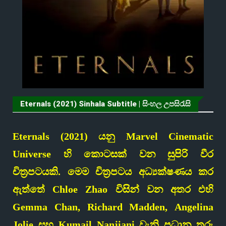
Eternals (2021) Sinhala Subtitle | සිංහල උපසිරැසි
Eternals (2021) යනු Marvel Cinematic
Universe හි කොටසක් වන සුපිරි වීර
චිත්‍රපටයකි. මෙම චිත්‍රපටය අධ්‍යක්ෂණය කර
ඇත්තේ Chloe Zhao විසින් වන අතර එහි
Gemma Chan, Richard Madden, Angelina
Jolie සහ Kumail Nanjiani වැනි ප්‍රධාන තරු