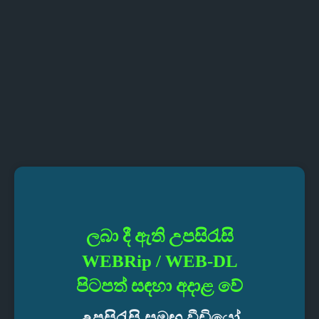
ලබා දී ඇති උපසිරැසි
WEBRip / WEB-DL
පිටපත් සඳහා අදාළ වේ
උපසිරැසි සමඟ වීඩියෝ