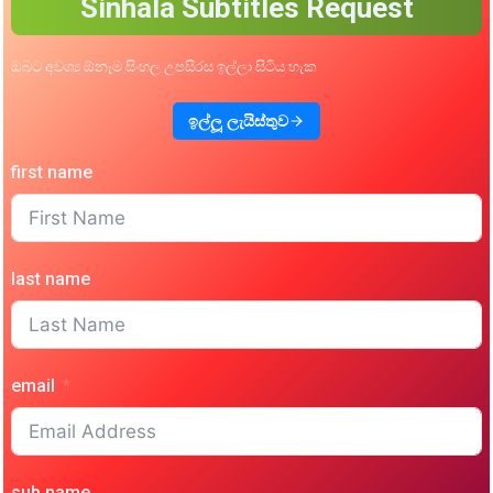
Sinhala Subtitles Request
ඔබට අවශ්‍ය ඕනෑම සිංහල උපසිරස ඉල්ලා සිටිය හැක
ඉල්ලූ ලැයිස්තුව
first name
last name
email
sub name