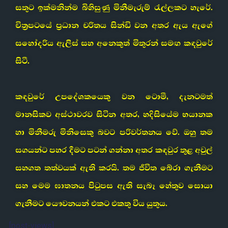
සතුට ඉක්මනින්ම බිහිසුණු මිනීමැරුම් රැල්ලකට හැරේ.
චිත්‍රපටයේ ප්‍රධාන චරිතය සින්ඩි වන අතර ඇය ඇගේ
සහෝදරිය ඇලිස් සහ අනෙකුත් මිතුරන් සමඟ කඳවුරේ
සිටී.
කඳවුරේ උපදේශකයෙකු වන ටොමී, දැනටමත්
මානසිකව අස්ථාවරව සිටින අතර, හදිසියේම භයානක
හා මිනීමරු මිනිසෙකු බවට පරිවර්තනය වේ. ඔහු තම
සගයන්ට පහර දීමට පටන් ගන්නා අතර කඳවුර තුළ අවුල්
සහගත තත්වයක් ඇති කරයි. තම ජීවිත බේරා ගැනීමට
සහ මෙම ඝාතනය පිටුපස ඇති සැබෑ හේතුව සොයා
ගැනීමට යෞවනයන් එකට එකතු විය යුතුය.
[post-views]