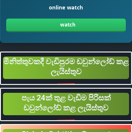
online watch
watch
මිනිත්තුවකදී වැඩිපුරම ඩවුන්ලෝඩ් කළ
ලැයිස්තුව
පැය 24ක් තුළ වැඩිම පිරිසක්
ඩවුන්ලෝඩ් කළ ලැයිස්තුව