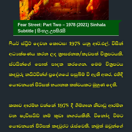
Fear Street: Part Two – 1978 (2021) Sinhala
Subtitle | සිංහල උපසිරැසි
ෆියර් ස්ට්‍රීට් දෙවන කොටස: 1978 යනු ආර්.එල්. විසින්
අධ්‍යක්ෂණය කරන ලද ත්‍රාසජනක/කැඩපත් චිත්‍රපටයකි.
ස්ටයින්ගේ පොත් පාදක කරගෙන. මෙම චිත්‍රපටය
කඳවුරු නයිට්වින්ග් ප්‍රදේශයේ පසුබිම් වී ඇති අතර, එහිදී
යෞවනයන් පිරිසක් භයානක තත්වයකට මුහුණ දෙති.
කතාව ආරම්භ වන්නේ 1978 දී ගිම්හාන නිවාඩු ආරම්භ
වන ෂැඩිසයිඩ් නම් කුඩා නගරයකිනි. විනෝද වීමට
යෞවනයන් පිරිසක් කඳවුරට රැස්වෙති, නමුත් ඔවුන්ගේ