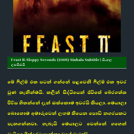
Feast II: Sloppy Seconds (2008) Sinhala Subtitle | සිංහල
උපසිරැසි
මේ ෆිල්ම් එක පටන් ගන්නේ පළවෙනි ෆිල්ම් එක ඉවර
වුණ තැනින්මයි. කලින් සිද්ධියෙන් ජීවිතේ බේරගත්ත
පිරිස හිතන්නේ දැන් ඔක්කොම ඉවරයි කියලා. මෙයාලා
බොහොම අමාරුවෙන් ලඟම තියෙන පොඩි නගරයකට
පැනගන්නවා. හැබැයි මෙයාලට වෙන්නේ ගහෙන්