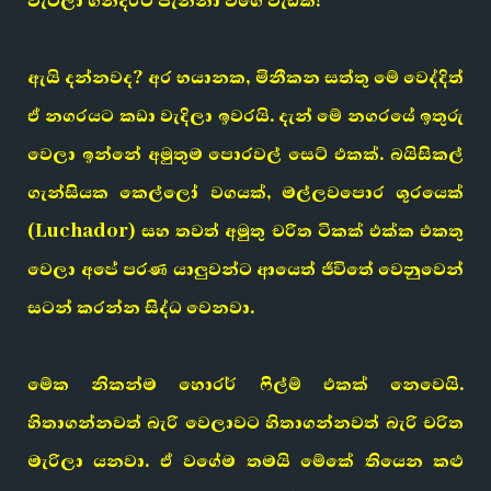
වැටිලා ගින්දරට පැන්නා වගේ වැඩක්!
ඇයි දන්නවද? අර භයානක, මිනීකන සත්තු මේ වෙද්දිත්
ඒ නගරයට කඩා වැදිලා ඉවරයි. දැන් මේ නගරයේ ඉතුරු
වෙලා ඉන්නේ අමුතුම පොරවල් සෙට් එකක්. බයිසිකල්
ගැන්සියක කෙල්ලෝ වගයක්, මල්ලවපොර ශූරයෙක්
(Luchador) සහ තවත් අමුතු චරිත ටිකක් එක්ක එකතු
වෙලා අපේ පරණ යාලුවන්ට ආයෙත් ජීවිතේ වෙනුවෙන්
සටන් කරන්න සිද්ධ වෙනවා.
මේක නිකන්ම හොරර් ෆිල්ම් එකක් නෙවෙයි.
හිතාගන්නවත් බැරි වෙලාවට හිතාගන්නවත් බැරි චරිත
මැරිලා යනවා. ඒ වගේම තමයි මේකේ තියෙන කළු