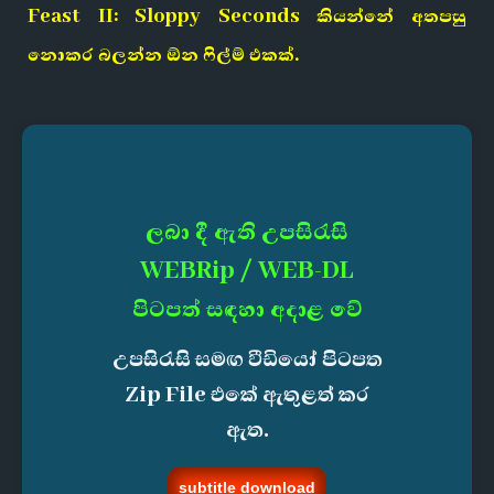
Feast II: Sloppy Seconds කියන්නේ අතපසු
නොකර බලන්න ඕන ෆිල්ම් එකක්.
ලබා දී ඇති උපසිරැසි
WEBRip / WEB-DL
පිටපත් සඳහා අදාළ වේ
උපසිරැසි සමඟ වීඩියෝ පිටපත
Zip File එකේ ඇතුළත් කර
ඇත.
subtitle download