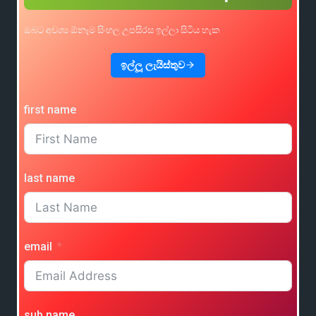
ඔබට අවශ්‍ය ඕනෑම සිංහල උපසිරස ඉල්ලා සිටිය හැක
ඉල්ලූ ලැයිස්තුව
first name
last name
email
sub name