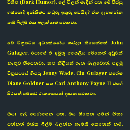
විහිළු (Dark Humor). ලේ විලක් මැදින් යන මේ පිස්සු
ගමනෙදි අන්තිමට කවුරු ඉතුරු වෙයිද? ඒක දැනගන්න
නම් ෆිල්ම් එක බලන්නම වෙනවා.
මේ චිත්‍රපටය අධ්‍යක්ෂණය කරලා තියෙන්නේ John
Gulager. එයාගේ ඒ අමුතු ශෛලිය මේකෙත් අඩුවක්
නැතුව තියෙනවා. නළු නිළියන් ගැන බැලුවොත්, පළමු
චිත්‍රපටයේ හිටපු Jenny Wade, Clu Gulager වගේම
Diane Goldner සහ Carl Anthony Payne II වගේ
පිරිසක් මේකට රංගනයෙන් දායක වෙනවා.
ඔයා ලේ පෙරාගෙන යන, බය හිතෙන ගමන් හිනා
යන්නත් එක්ක ෆිල්ම් බලන්න කැමති කෙනෙක් නම්,