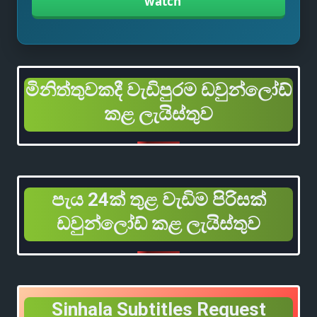
watch
මිනිත්තුවකදී වැඩිපුරම ඩවුන්ලෝඩ්
කළ ලැයිස්තුව
පැය 24ක් තුළ වැඩිම පිරිසක්
ඩවුන්ලෝඩ් කළ ලැයිස්තුව
Sinhala Subtitles Request