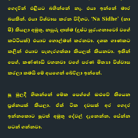
ගෙදරින් එළියට බහින්නේ නෑ. එයා ඉන්නේ මාර
බයකින්. එයා විශ්වාස කරන විදිහට, ‘Na Sídhe’ (නා
ෂී) කියලා අමුතු, නපුරු ආත්ම (දුෂ්ට සුරංගනාවෝ වගේ
කට්ටියක්) එයාව හොල්මන් කරනවා. දශක ගාණකට
කලින් එයාව පැහැරගත්තා කියලත් කියනවා. ඉතින්
පෙග්, කණ්ණාඩි වහනවා වගේ පරණ මිත්‍යා විශ්වාස
කරලා තමයි මේ අයගෙන් බේරිලා ඉන්නේ.
ෂූ මුලදී හිතන්නේ මේක පෙග්ගේ ඔළුවේ තියෙන
ප්‍රශ්නයක් කියලා. ඒත් ටික දවසක් අර ගෙදර
ඉන්නකොට ෂූටත් අමුතු දේවල් දැනෙන්න, පේන්න
පටන් ගන්නවා.