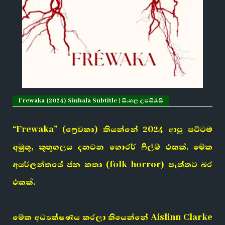
Frewaka (2024) Sinhala Subtitle | සිංහල උපසිරැසි
“Frewaka” (ෆ්‍රෙවකා) කියන්නේ 2024 ආපු පට්ටම
අමුතු, කුතුහලය දනවන හොරර් ෆිල්ම් එකක්. මේක
අයර්ලන්තයේ ජන කතා (folk horror) පැත්තට බර
එකක්.
මේක අධ්‍යක්ෂණය කරලා තියෙන්නේ Aislinn Clarke