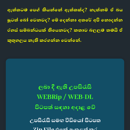
ඇත්තටම පෙග් කියන්නේ ඇත්තක්ද? නැත්නම් ඒ බය
ෂූටත් බෝ වෙනවද? මේ දෙන්නා අතරේ අපි නොදන්න
රහස් සම්බන්ධයක් තියෙනවද? කතාව බලලම තමයි ඒ
කුතුහලය නැති කරගන්න වෙන්නේ.
ලබා දී ඇති උපසිරැසි
WEBRip / WEB-DL
පිටපත් සඳහා අදාළ වේ
උපසිරැසි සමඟ වීඩියෝ පිටපත
Zip File එකේ ඇතුළත් කර