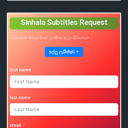
Sinhala Subtitles Request
ඔබට අවශ්‍ය ඕනෑම සිංහල උපසිරස ඉල්ලා සිටිය හැක
ඉල්ලූ ලැයිස්තුව
first name
last name
email