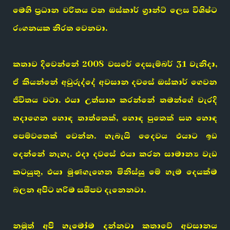
මෙහි ප්‍රධාන චරිතය වන ඔස්කාර් ග්‍රාන්ට් ලෙස විශිෂ්ට
රංගනයක නිරත වෙනවා.
කතාව දිවෙන්නේ 2008 වසරේ දෙසැම්බර් 31 වැනිදා,
ඒ කියන්නේ අවුරුද්දේ අවසාන දවසේ ඔස්කාර් ගෙවන
ජීවිතය වටා. එයා උත්සාහ කරන්නේ තමන්ගේ වැරදි
හදාගෙන හොඳ තාත්තෙක්, හොඳ පුතෙක් සහ හොඳ
පෙම්වතෙක් වෙන්න. හැබැයි දෛවය එයාට ඉඩ
දෙන්නේ නැහැ. එදා දවසේ එයා කරන සාමාන්‍ය වැඩ
කටයුතු, එයා මුණගැහෙන මිනිස්සු මේ හැම දෙයක්ම
බලන අපිට හරිම සමීපව දැනෙනවා.
නමුත් අපි හැමෝම දන්නවා කතාවේ අවසානය