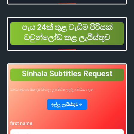
පැය 24ක් තුළ වැඩිම පිරිසක්
ඩවුන්ලෝඩ් කළ ලැයිස්තුව
Sinhala Subtitles Request
ඔබට අවශ්‍ය ඕනෑම සිංහල උපසිරස ඉල්ලා සිටිය හැක
ඉල්ලූ ලැයිස්තුව
first name