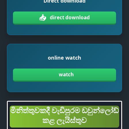
Direct download
📥
direct download
online watch
watch
මිනිත්තුවකදී වැඩිපුරම ඩවුන්ලෝඩ්
කළ ලැයිස්තුව