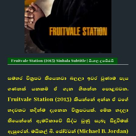
Fruitvale Station (2013) Sinhala Subtitle | සිංහල උපසිරැසි
සමහර චිත්‍රපට තියෙනවා බලලා ඉවර වුණාම පැය
ගණනක් යනකම් ඒ ගැන හිතන්න පොළඹවන.
Fruitvale Station (2013) කියන්නේ අන්න ඒ වගේ
හදවතට තදින්ම දැනෙන චිත්‍රපටයක්. මේක හදලා
තියෙන්නේ ඇමරිකාවේ සිද්ධ වුණු සැබෑ සිදුවීමක්
ඇසුරෙන්. මයිකල් බී. ජෝර්ඩන් (Michael B. Jordan)