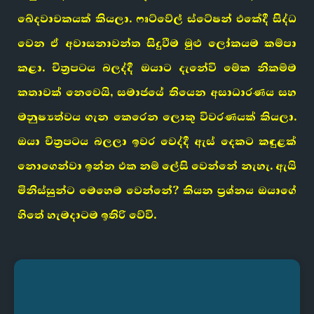
ඛේදවාචකයක් කියලා. ෆෘට්වේල් ස්ටේෂන් එකේදී සිද්ධ
වෙන ඒ අවාසනාවන්ත සිදුවීම මුළු ලෝකයම කම්පා
කළා. චිත්‍රපටය බලද්දී ඔයාට දැනේවි මේක නිකම්ම
කතාවක් නෙවෙයි, සමාජයේ තියෙන අසාධාරණය සහ
මනුෂ්‍යත්වය ගැන කෙරෙන ලොකු විවරණයක් කියලා.
ඔයා චිත්‍රපටය බලලා ඉවර වෙද්දී ඇස් දෙකට කඳුළක්
නොගෙන්වා ඉන්න එක නම් ලේසි වෙන්නේ නැහැ. ඇයි
මිනිස්සුන්ට මෙහෙම වෙන්නේ? කියන ප්‍රශ්නය ඔයාගේ
හිතේ හැමදාටම ඉතිරි වේවි.