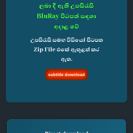
ලබා දී ඇති උපසිරැසි
BluRay පිටපත් සඳහා
අදාළ වේ
උපසිරැසි සමඟ වීඩියෝ පිටපත
Zip File එකේ ඇතුළත් කර
ඇත.
subtitle download