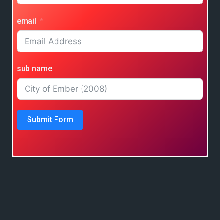
email
sub name
Submit Form