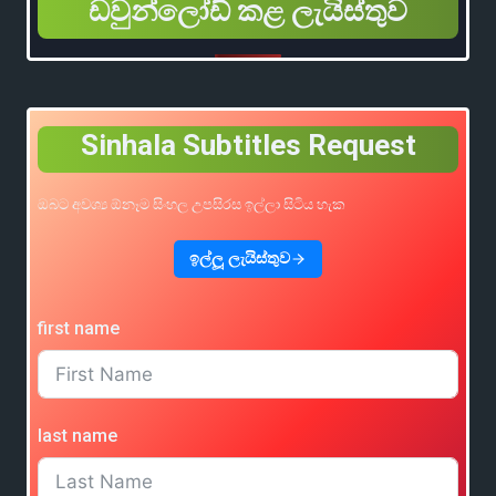
ඩවුන්ලෝඩ් කළ ලැයිස්තුව
Sinhala Subtitles Request
ඔබට අවශ්‍ය ඕනෑම සිංහල උපසිරස ඉල්ලා සිටිය හැක
ඉල්ලූ ලැයිස්තුව
first name
last name