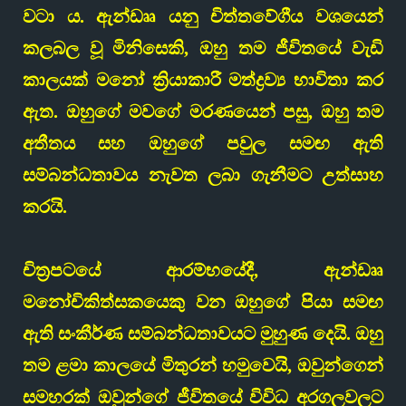
වටා ය. ඇන්ඩෲ යනු චිත්තවේගීය වශයෙන්
කලබල වූ මිනිසෙකි, ඔහු තම ජීවිතයේ වැඩි
කාලයක් මනෝ ක්‍රියාකාරී මත්ද්‍රව්‍ය භාවිතා කර
ඇත. ඔහුගේ මවගේ මරණයෙන් පසු, ඔහු තම
අතීතය සහ ඔහුගේ පවුල සමඟ ඇති
සම්බන්ධතාවය නැවත ලබා ගැනීමට උත්සාහ
කරයි.
චිත්‍රපටයේ ආරම්භයේදී, ඇන්ඩෲ
මනෝචිකිත්සකයෙකු වන ඔහුගේ පියා සමඟ
ඇති සංකීර්ණ සම්බන්ධතාවයට මුහුණ දෙයි. ඔහු
තම ළමා කාලයේ මිතුරන් හමුවෙයි, ඔවුන්ගෙන්
සමහරක් ඔවුන්ගේ ජීවිතයේ විවිධ අරගලවලට