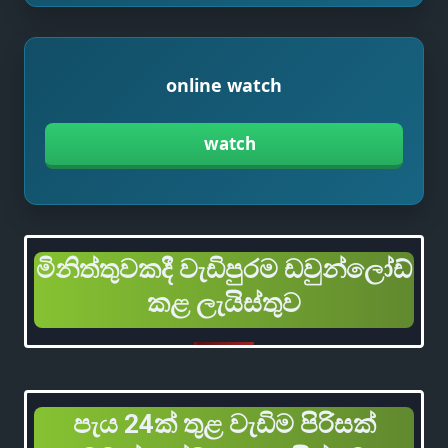
online watch
watch
මිනිත්තුවකදී වැඩිපුරම ඩවුන්ලෝඩ්
කළ ලැයිස්තුව
පැය 24ක් තුළ වැඩිම පිරිසක්