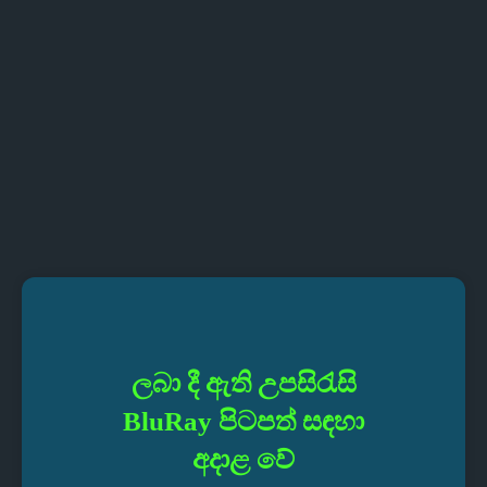
ලබා දී ඇති උපසිරැසි
BluRay පිටපත් සඳහා
අදාළ වේ