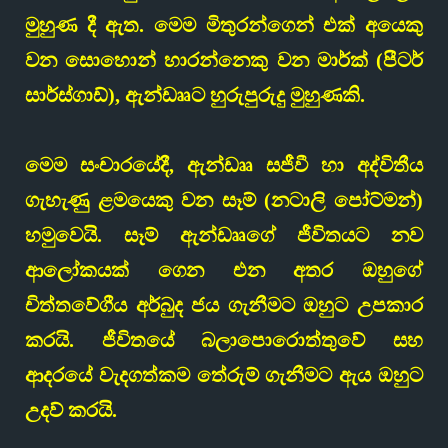
මුහුණ දී ඇත. මෙම මිතුරන්ගෙන් එක් අයෙකු
වන සොහොන් හාරන්නෙකු වන මාර්ක් (පීටර්
සාර්ස්ගාඩ්), ඇන්ඩෲට හුරුපුරුදු මුහුණකි.
මෙම සංචාරයේදී, ඇන්ඩෲ සජීවී හා අද්විතීය
ගැහැණු ළමයෙකු වන සෑම් (නටාලි පෝට්මන්)
හමුවෙයි. සෑම් ඇන්ඩෲගේ ජීවිතයට නව
ආලෝකයක් ගෙන එන අතර ඔහුගේ
චිත්තවේගීය අර්බුද ජය ගැනීමට ඔහුට උපකාර
කරයි. ජීවිතයේ බලාපොරොත්තුවේ සහ
ආදරයේ වැදගත්කම තේරුම් ගැනීමට ඇය ඔහුට
උදව් කරයි.