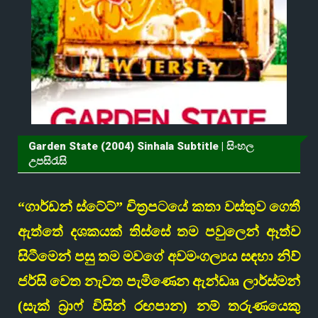
Garden State (2004) Sinhala Subtitle | සිංහල
උපසිරැසි
“ගාර්ඩන් ස්ටේට්” චිත්‍රපටයේ කතා වස්තුව ගෙතී
ඇත්තේ දශකයක් තිස්සේ තම පවුලෙන් ඈත්ව
සිටීමෙන් පසු තම මවගේ අවමංගල්‍යය සඳහා නිව්
ජර්සි වෙත නැවත පැමිණෙන ඇන්ඩෲ ලාර්ස්මන්
(සැක් බ්‍රාෆ් විසින් රඟපාන) නම් තරුණයෙකු