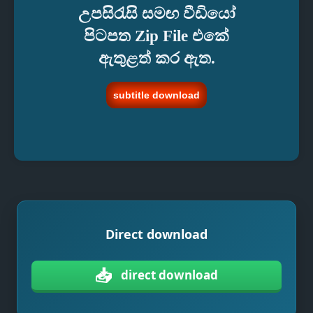
උපසිරැසි සමඟ වීඩියෝ
පිටපත Zip File එකේ
ඇතුළත් කර ඇත.
subtitle download
Direct download
📥
direct download