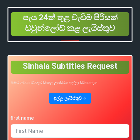
පැය 24ක් තුළ වැඩිම පිරිසක්
ඩවුන්ලෝඩ් කළ ලැයිස්තුව
Sinhala Subtitles Request
ඔබට අවශ්‍ය ඕනෑම සිංහල උපසිරස ඉල්ලා සිටිය හැක
ඉල්ලූ ලැයිස්තුව
first name