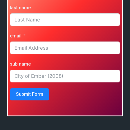
last name
email
sub name
Submit Form