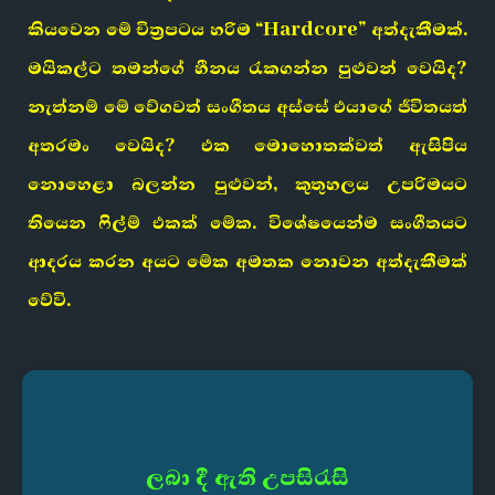
කියවෙන මේ චිත්‍රපටය හරිම “Hardcore” අත්දැකීමක්.
මයිකල්ට තමන්ගේ හීනය රැකගන්න පුළුවන් වෙයිද?
නැත්නම් මේ වේගවත් සංගීතය අස්සේ එයාගේ ජීවිතයත්
අතරමං වෙයිද? එක මොහොතක්වත් ඇසිපිය
නොහෙළා බලන්න පුළුවන්, කුතුහලය උපරිමයට
තියෙන ෆිල්ම් එකක් මේක. විශේෂයෙන්ම සංගීතයට
ආදරය කරන අයට මේක අමතක නොවන අත්දැකීමක්
වේවි.
ලබා දී ඇති උපසිරැසි