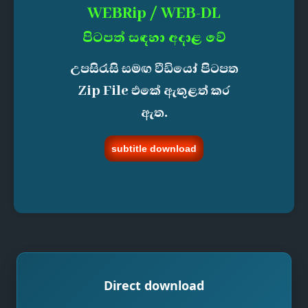
WEBRip / WEB-DL
පිටපත් සඳහා අදාළ වේ
උපසිරැසි සමඟ වීඩියෝ පිටපත
Zip File එකේ ඇතුළත් කර
ඇත.
subtitle download
Direct download