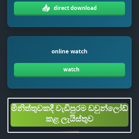
📥
direct download
online watch
watch
මිනිත්තුවකදී වැඩිපුරම ඩවුන්ලෝඩ්
කළ ලැයිස්තුව