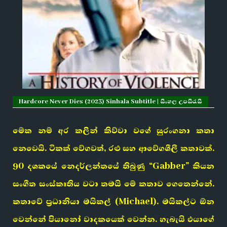
Hardcore Never Dies (2023) Sinhala Subtitle | සිංහල උපසිරැසි
මේක නම් අර කලින් කිව්වා වගේ සුරංගනා කතා
නෙවෙයි. ටිකක් වේගවත්, රළු සහ ආවේගශීලී කතාවක්.
90 දශකයේ නෙදර්ලන්තයේ තිබුණු “Gabber” කියන
සංගීත සංස්කෘතිය වටා තමයි මේ කතාව ගෙතෙන්නේ.
කතාවේ ප්‍රධානියා මයිකල් (Michael). මයිකල්ට ඕන
වෙන්නේ පියානෝ වාදකයෙක් වෙන්න. හැබැයි එයාගේ