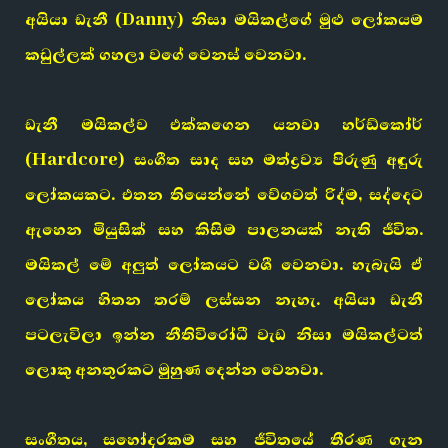
අයියා ඩැනී (Danny) නිසා මයිකල්ගේ මුළු ලෝකයම
කඩුල්ලක් ගහලා වගේ වෙනස් වෙනවා.
ඩැනී මයිකල්ව එක්කගෙන යනවා හර්ඩ්කෝර්
(Hardcore) සංගීත සාද සහ මත්ද්‍රව්‍ය පිරුණු අඳුරු
ලෝකයකට. එතන තියෙන්නේ වේගවත් රිද්ම, සද්දෙට
ඇහෙන මියුසික් සහ කිසිම පාලනයක් නැති ජීවිත.
මයිකල් මේ අලුත් ලෝකයට වශී වෙනවා. හැබැයි ඒ
ලෝකය හිතන තරම් ලස්සන නැහැ. අයියා ඩැනී
පටලැවිලා ඉන්න නීතිවිරෝධී වැඩ නිසා මයිකල්ටත්
ලොකු අනතුරකට මුහුණ දෙන්න වෙනවා.
සංගීතය, සහෝදරකම සහ ජීවිතයේ තීරණ ගැන