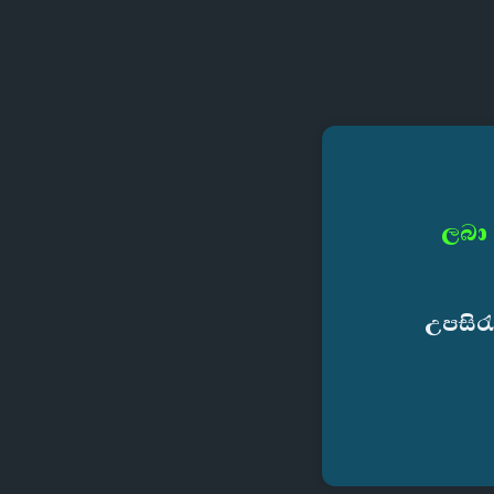
ලබා 
උපසිර