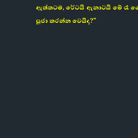
ඇත්තටම, රේටයි ඇනාටයි මේ රෑ ගෙ
පූජා කරන්න වෙයිද?”