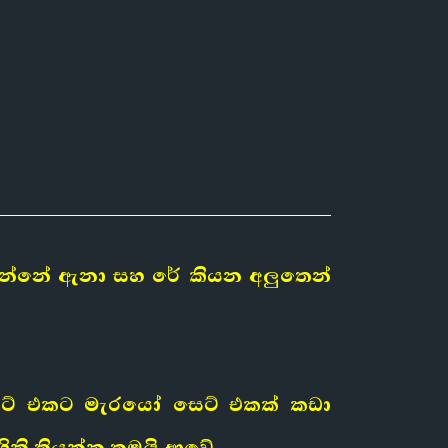
කෙන්නේ
ඇනා
සහ
රේ
කියන අලුතෙන්
්ට් එකට මැරයෝ සෙට් එකක් කඩා
ිනි තියන්න තමයි ආවේ.