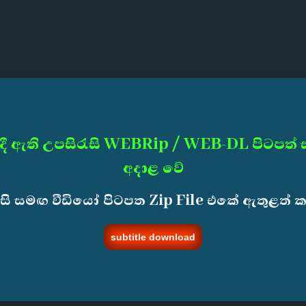
දී ඇති උපසිරැසි WEBRip / WEB-DL පිටපත්
අදාළ වේ
ැසි සමඟ වීඩියෝ පිටපත Zip File එකේ ඇතුළත් 
subtitle download