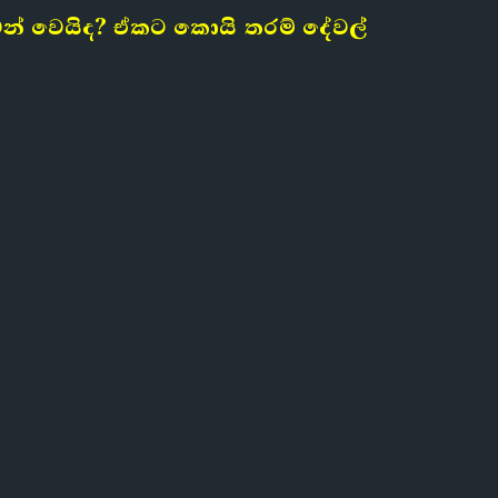
වන් වෙයිද? ඒකට කොයි තරම් දේවල්