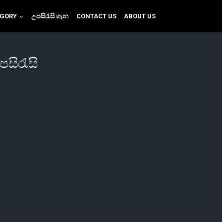
EGORY
උපසිරැසි ගැන
CONTACT US
ABOUT US
පසිරැසි