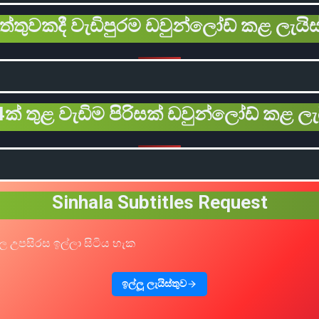
ිත්තුවකදී වැඩිපුරම ඩවුන්ලෝඩ් කළ ලැයිස
ක් තුළ වැඩිම පිරිසක් ඩවුන්ලෝඩ් කළ ලැ
Sinhala Subtitles Request
ල උපසිරස ඉල්ලා සිටිය හැක
ඉල්ලූ ලැයිස්තුව