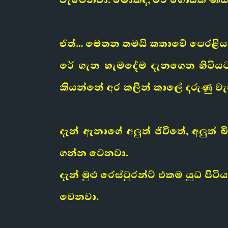
ඒත්… මෙතන තමයි කතාවේ පෙරළිය
රේ ගැන හැමදේම දැනගෙන හිටියට
කියන්නේ අර කලින් කාලේ දරුණු ව
දැන් ඇනාගේ අලුත් ජීවිතේ, අලුත
ගන්න වෙනවා.
දැන් මුළු රෙස්ටුරන්ට් එකම යුධ 
වෙනවා.