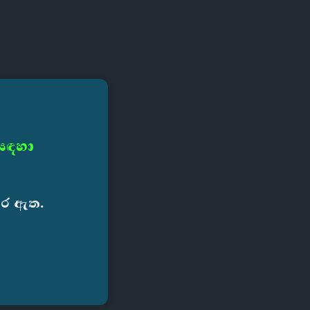
 සඳහා
කර ඇත.