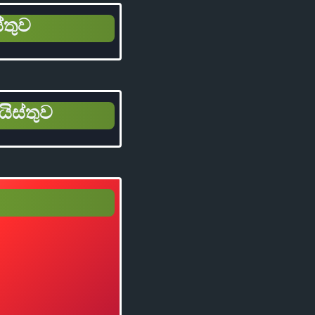
්තුව
යිස්තුව