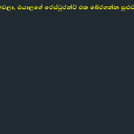
වලා, එයාලගේ රෙස්ටුරන්ට් එක බේරගන්න පුළු