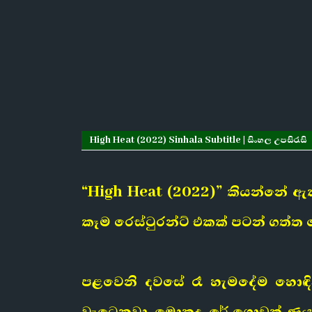
High Heat (2022) Sinhala Subtitle | සිංහල උපසිරැසි
“High Heat (2022)” කියන්නේ ඇක
කෑම රෙස්ටුරන්ට් එකක් පටන් ගත්ත
පළවෙනි දවසේ රෑ හැමදේම හොඳි
වැටෙනවා. මොකද, රේ ගොඩක් ණය ව