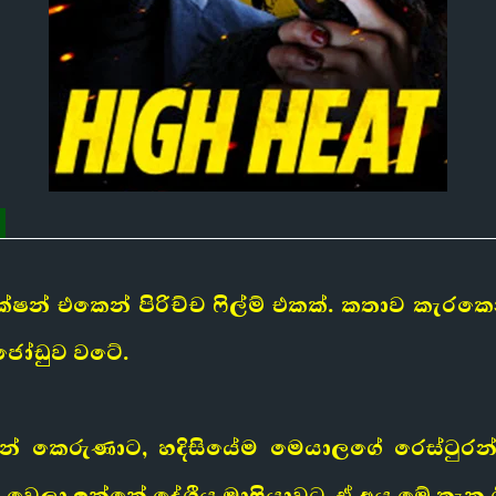
්ෂන් එකෙන් පිරිච්ච ෆිල්ම් එකක්. කතාව කැර
 ජෝඩුව වටේ.
න් කෙරුණාට, හදිසියේම මෙයාලගේ රෙස්ටුරන
ෙලා ඉන්නේ දේශීය මාෆියාවට. ඒ අය මේ තැන ග