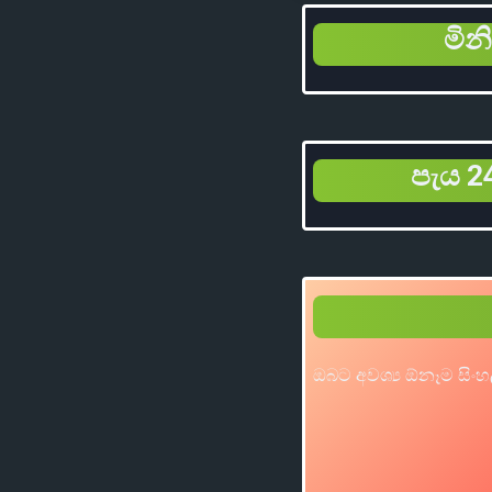
මින
පැය 24
ඔබට අවශ්‍ය ඕනෑම සිංහ