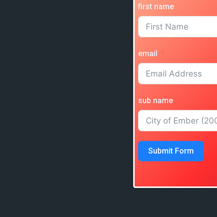
first name
email
sub name
Submit Form