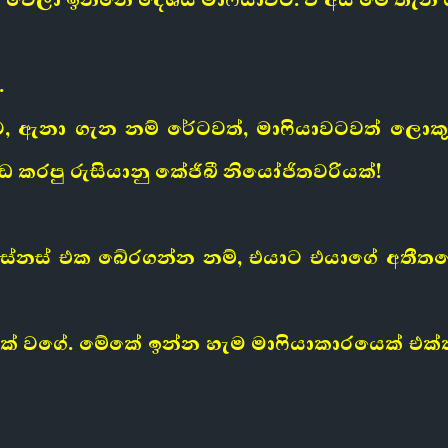
.
, ඇනා ගැන නම් රේටවත්, මාෆියාවටවත් ලොකු
ැඩ කරපු
රුසියානු කේජීබී නියෝජිතවරියක්
!
් බිස්නස් එක බේරගන්න නම්, එයාට එයාගේ අතීත
පිටියක් වගේ. මේකේ ඉන්න හැම මාෆියාකාරයෙක් එ