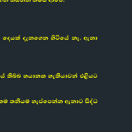
 දෙයක් දැනගෙන හිටියේ නෑ. ඇනා
යේ තිබ්බ භයානක හැකියාවන් එළියට
ක්කම තනියම හැප්පෙන්න ඇනාට සිද්ධ