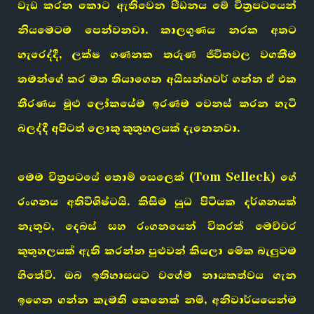
වැඩ කරන කොට ඇතිවෙන පීඩනය මේ චිත්‍රපටයෙන්
නියමෙටම පෙන්වනවා. කාලගුණය නරක අතට
හැරෙද්දී, ලක්ෂ ගණනක තරුණ ජීවිතවල වගකීම
තමන්ගේ කර මත තියාගෙන අයිසන්හවර් ගන්න ඒ එක
තීරණය මුළු ලෝකයේම ඉරණම වෙනස් කරන හැටි
බලද්දී අපිටත් ලොකු කුතුහලයක් දැනෙනවා.
මෙම චිත්‍රපටයේ තොම් සෙලෙක් (Tom Selleck) ගේ
රංගනය අතිවිශිෂ්ටයි. කිසිම යුධ පිටියක දර්ශනයක්
නැතුව, දෙබස් සහ රංගනයෙන් විතරක් මෙච්චර
කුතුහලයක් ඇති කරන්න පුළුවන් කියලා මේක බැලුවම
හිතේවි. ඔබ ඉතිහාසයට වගේම නායකත්වය ගැන
ඉගෙන ගන්න කැමති කෙනෙක් නම්, අනිවාර්යයෙන්ම