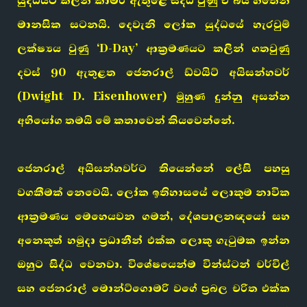
යුද්ධයට කලින් කාමර ඇතුළේ සිද්ධ වුණු ඒ බය හිතෙන
මානසික සටනයි. දෙවැනි ලෝක යුද්ධයේ හැරවුම්
ලක්ෂ්‍යය වුණු ‘D-Day’ ආක්‍රමණයට කලින් ගතවුණු
දවස් 90 ඇතුළත ජෙනරාල් ඩ්වයිට් අයිසන්හවර්
(Dwight D. Eisenhower) මුහුණ දුන්නු අසන්න
අභියෝග තමයි මේ කතාවෙන් කියවෙන්නේ.
ජෙනරාල් අයිසන්හවර්ට තියෙන්නේ ලේසි පහසු
වගකීමක් නෙවෙයි. ලෝක ඉතිහාසයේ ලොකුම නාවික
ආක්‍රමණය මෙහෙයවන ගමන්, දේශපාලනඥයෝ සහ
අනෙකුත් හමුදා ප්‍රධානීන් එක්ක ලොකු ගැටුමක ඉන්න
ඔහුට සිද්ධ වෙනවා. විශේෂයෙන්ම වින්ස්ටන් චර්චිල්
සහ ජෙනරාල් මොන්ට්ගොමරි වගේ ප්‍රබල චරිත එක්ක