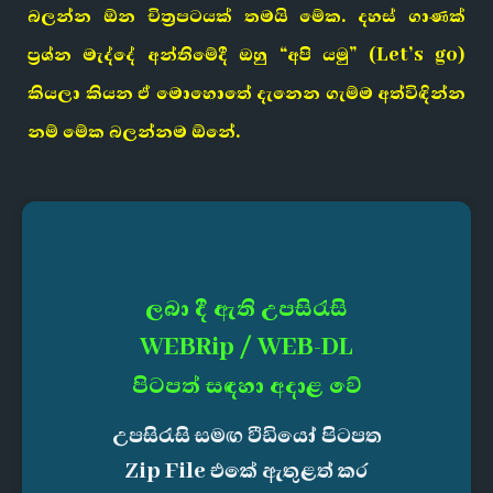
බලන්න ඕන චිත්‍රපටයක් තමයි මේක. දහස් ගාණක්
ප්‍රශ්න මැද්දේ අන්තිමේදී ඔහු “අපි යමු” (Let’s go)
කියලා කියන ඒ මොහොතේ දැනෙන ගැම්ම අත්විඳින්න
නම් මේක බලන්නම ඕනේ.
ලබා දී ඇති උපසිරැසි
WEBRip / WEB-DL
පිටපත් සඳහා අදාළ වේ
උපසිරැසි සමඟ වීඩියෝ පිටපත
Zip File එකේ ඇතුළත් කර