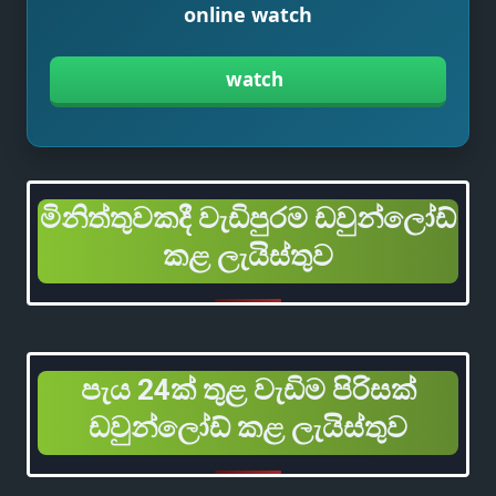
online watch
watch
මිනිත්තුවකදී වැඩිපුරම ඩවුන්ලෝඩ්
කළ ලැයිස්තුව
පැය 24ක් තුළ වැඩිම පිරිසක්
ඩවුන්ලෝඩ් කළ ලැයිස්තුව