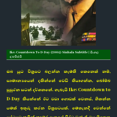
Ike: Countdown To D-Day (2004) Sinhala Subtitle | සිංහල
උපසිරැසි
ඔබ යුධ චිත්‍රපට බලන්න කැමති කෙනෙක් නම්,
සාමාන්‍යයෙන් දකින්නේ වෙඩි තියාගන්න, බෝම්බ
පුපුරන සටන් දර්ශනනේ. හැබැයි Ike: Countdown to
D-Day කියන්නේ ඊට වඩා ගොඩක් වෙනස්, හිතන්න
යමක් ඉතුරු කරන චිත්‍රපටයක්. මෙතැනදී වෙන්නේ