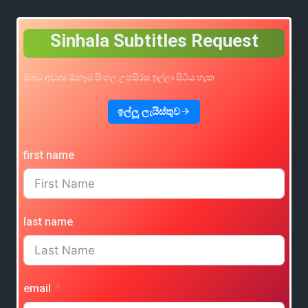
Sinhala Subtitles Request
ඔබට අවශ්‍ය ඕනෑම සිංහල උපසිරස ඉල්ලා සිටිය හැක
ඉල්ලූ ලැයිස්තුව
first name
last name
email