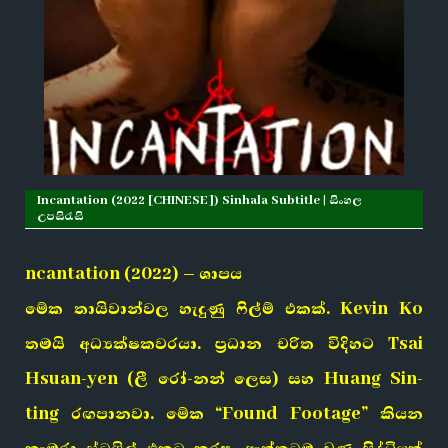
Incantation (2022 [CHINESE]) Sinhala Subtitle | සිංහල
උපසිරැසි
ncantation (2022) – ශාපය
මේක තායිවාන්වල හැදුණු ෆිල්ම් එකක්. Kevin Ko
තමයි අධ්‍යක්ෂකවරයා. ප්‍රධාන චරිත විදිහට Tsai
Hsuan-yen (ලී රෝ-නන් ලෙස) සහ Huang Sin-
ting රඟපානවා. මේක “Found Footage” කියන