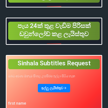
පැය 24ක් තුළ වැඩිම පිරිසක්
ඩවුන්ලෝඩ් කළ ලැයිස්තුව
Sinhala Subtitles Request
ඔබට අවශ්‍ය ඕනෑම සිංහල උපසිරස ඉල්ලා සිටිය හැක
ඉල්ලූ ලැයිස්තුව
first name