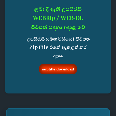
ලබා දී ඇති උපසිරැසි
WEBRip / WEB-DL
පිටපත් සඳහා අදාළ වේ
උපසිරැසි සමඟ වීඩියෝ පිටපත
Zip File එකේ ඇතුළත් කර
ඇත.
subtitle download