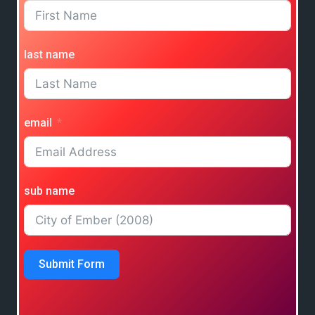
last name
email
sub name
Submit Form