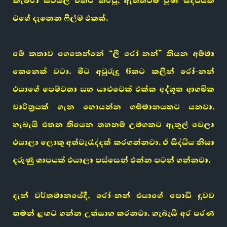
කැමරා ස්ටයිල් එකට කරපු, ඇත්තටම වුණ සිද්ධියක්
වගේ දැනෙන ෆිල්ම් එකක්.
මේ කතාව ගෙතෙන්නේ “ලී රෝ-නන්” කියන අම්මා
කෙනෙක් වටා. මීට අවුරුදු 6කට කලින් රෝ-නන්
එයාගේ පෙම්වතා සහ යාළුවෙක් එක්ක අද්භූත ආගමික
චාරිත්‍රයක් ගැන හොයන්න ගම්මානයකට යනවා.
හැබැයි එතන තියෙන තහනම් උමගකට ඇතුල් වෙලා
එයාලා ලොකු අත්වැරැද්දක් කරගන්නවා. ඒ සිද්ධිය නිසා
දරුණු ශාපයක් එයාලා පස්සෙන් එන්න පටන් ගන්නවා.
දැන් වර්තමානයේදී, රෝ-නන් එයාගේ පොඩි දුවව
තමන් ළඟට ගන්න උත්සාහ කරනවා. හැබැයි අර පරණ