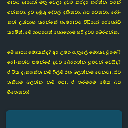
ශාපය ආයෙත් මතු වෙලා දුවට කරදර කරන්න පටන්
ගන්නවා. දුව අමුතු දේවල් දකිනවා, බය වෙනවා. රෝ-
නන් උත්සාහ කරන්නේ කැමරාවට වීඩියෝ රෙකෝඩ්
කරමින්, මේ ශාපයෙන් කොහොම හරි දුවව බේරගන්න.
මේ ශාපය මොකක්ද? අර උමග ඇතුලේ මොකද වුණේ?
රෝ-නන්ට තමන්ගේ දුවව බේරගන්න පුළුවන් වෙයිද?
ඒ ටික දැනගන්න නම් ෆිල්ම් එක බලන්නම වෙනවා. රෑට
තනියම බලන්න නම් එපා, ඒ තරමටම මේක බය
හිතෙනවා!