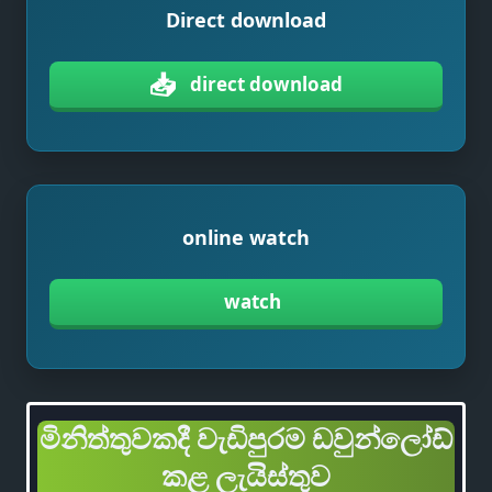
Direct download
📥
direct download
online watch
watch
මිනිත්තුවකදී වැඩිපුරම ඩවුන්ලෝඩ්
කළ ලැයිස්තුව