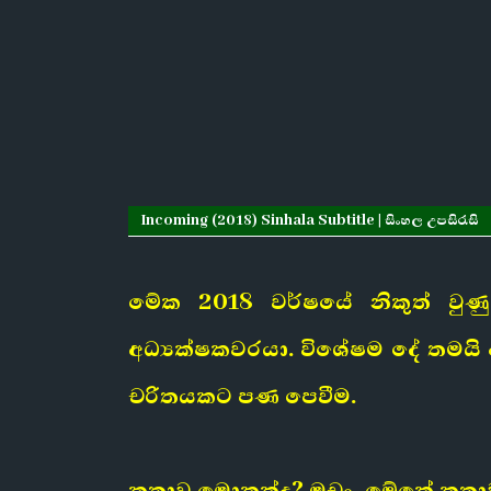
Incoming (2018) Sinhala Subtitle | සිංහල උපසිරැසි
මේක 2018 වර්ෂයේ නිකුත් වුණු
අධ්‍යක්ෂකවරයා. විශේෂම දේ තමයි අ
චරිතයකට පණ පෙවීම.
කතාව මොකක්ද? මචං, මේකේ කතාව ප