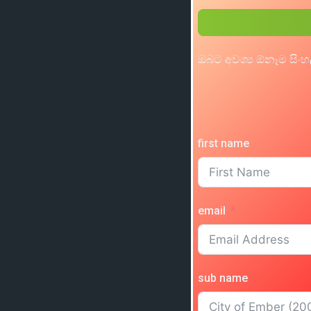
ඔබට අවශ්‍ය ඕනෑම සිංහ
first name
email
sub name