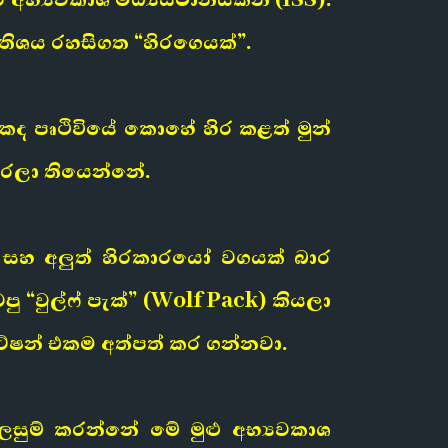
තිශය රහසිගත “හිරගෙයක්”.
ද පෘථිවියේ කොහේ හිර කළත් මුන්
කරලා තියෙන්නේ.
න සහ අලුත් හිරකාරයෝ වගයක් බාර
 “වුල්ෆ් පැක්” (Wolf Pack) කියලා
්ටේෂන් එකම අත්පත් කර ගන්නවා.
ලසුම් කරන්නේ මේ මුළු අභ්‍යවකාශ