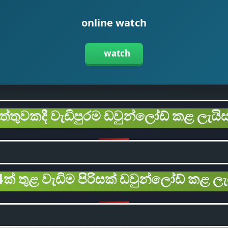
online watch
watch
ිත්තුවකදී වැඩිපුරම ඩවුන්ලෝඩ් කළ ලැයිස
ක් තුළ වැඩිම පිරිසක් ඩවුන්ලෝඩ් කළ ලැ