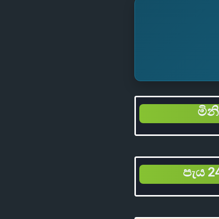
මින
පැය 24