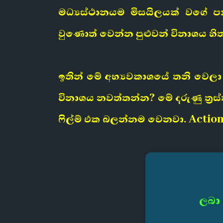
මධ්‍යස්ථානයම මිසයිලයක් වගේ 
වුණොත් වෙන්න පුළුවන් විනාශය හි
ඉතින් මේ අභ්‍යවකාශයේ තනි වෙලා
විනාශය නවත්තන්න? මේ දරුණු ත්‍
ෆිල්ම් එක බලන්නම වෙනවා. Action
ලබා 