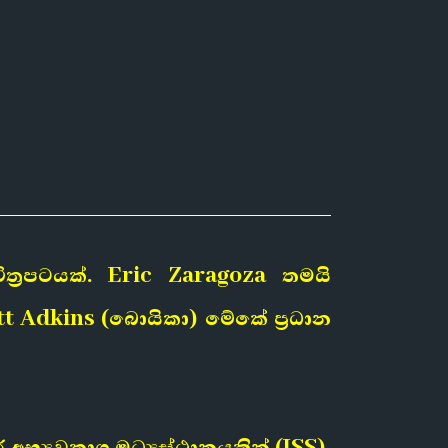
්‍රපටයක්. Eric Zaragoza තමයි
ott Adkins (බොයිකා) මේකේ ප්‍රධාන
්‍යවකාශ මධ්‍යස්ථානයකින් (ISS).