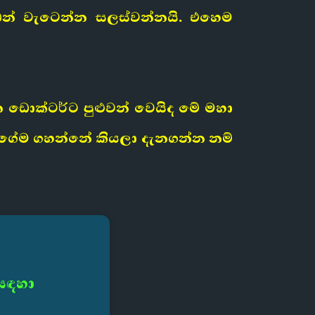
ඩන් වැටෙන්න සලස්වන්නයි. එහෙම
 ඩොක්ටර්ට පුළුවන් වෙයිද මේ මහා
ේ ගේම ගහන්නේ කියලා දැනගන්න නම්
 සඳහා