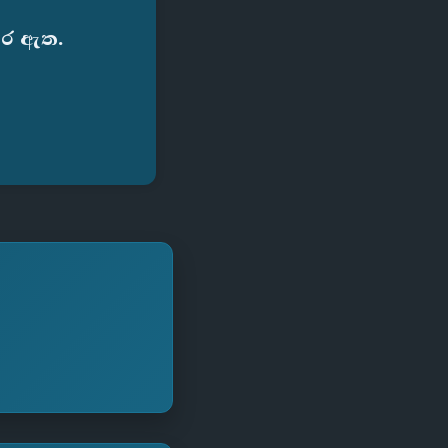
කර ඇත.