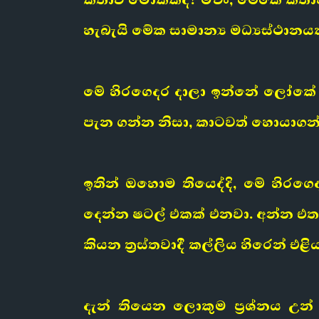
හැබැයි මේක සාමාන්‍ය මධ්‍යස්ථාන
මේ හිරගෙදර දාලා ඉන්නේ ලෝකේ ඉ
පැන ගන්න නිසා, කාටවත් හොයාගන්
ඉතින් ඔහොම තියෙද්දි, මේ හිරග
දෙන්න ෂටල් එකක් එනවා. අන්න එතනද
කියන ත්‍රස්තවාදී කල්ලිය හිරෙන් එ
දැන් තියෙන ලොකුම ප්‍රශ්නය උන්