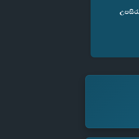
උපසිර