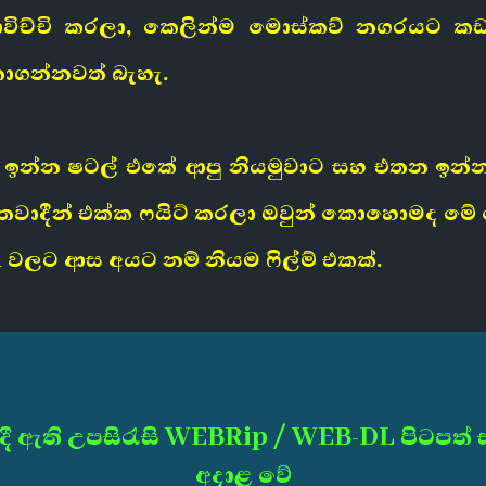
පාවිච්චි කරලා, කෙලින්ම මොස්කව් නගරයට ක
තාගන්නවත් බැහැ.
 ඉන්න ෂටල් එකේ ආපු නියමුවාට සහ එතන ඉන්න
රස්තවාදීන් එක්ක ෆයිට් කරලා ඔවුන් කොහොමද ම
 වලට ආස අයට නම් නියම ෆිල්ම් එකක්.
දී ඇති උපසිරැසි WEBRip / WEB-DL පිටපත්
අදාළ වේ