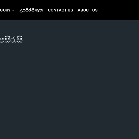
EGORY
උපසිරැසි ගැන
CONTACT US
ABOUT US
සිරැසි