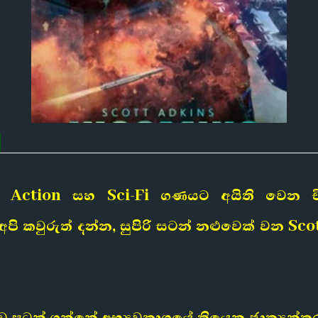
 Action සහ Sci-Fi ගණයට අයිති වෙන චිත
පි කවුරුත් දන්න, සුපිරි සටන් නළුවෙක් වන Sc
ටන් ගන්නේ අභ්‍යවකාශයේ තියෙන ජාත්‍යන්තර අභ