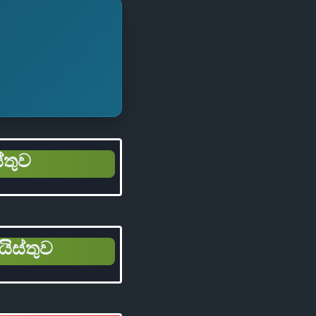
්තුව
යිස්තුව