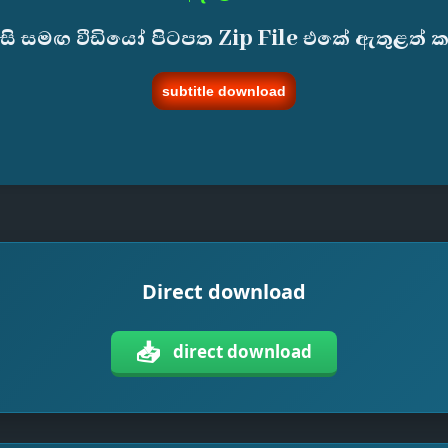
ැසි සමඟ වීඩියෝ පිටපත Zip File එකේ ඇතුළත් 
subtitle download
Direct download
📥
direct download