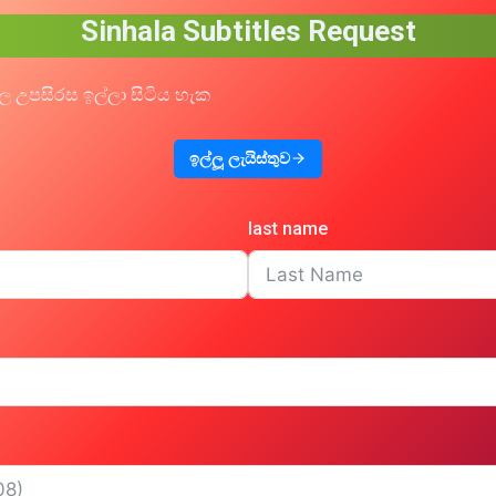
Sinhala Subtitles Request
ල උපසිරස ඉල්ලා සිටිය හැක
ඉල්ලූ ලැයිස්තුව
last name