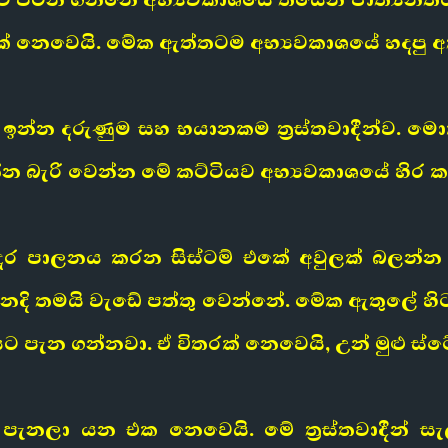
යක් නෙවෙයි. මේක ඇත්තටම අභ්‍යවකාශයේ හදපු අ
න්න දරුණුම සහ භයානකම ත්‍රස්තවාදීන්ව. මොක
න බැරි වෙන්න මේ කට්ටියව අභ්‍යවකාශයේ හිර 
ෙදර පාලනය කරන සිස්ටම් එකේ අවුලක් බලන්
ි තමයි වැඩේ පත්තු වෙන්නේ. මේක ඇතුලේ හිටපු
ළියට පැන ගන්නවා. ඒ විතරක් නෙවෙයි, උන් මුළු ස
 පැනලා යන එක නෙවෙයි. මේ ත්‍රස්තවාදීන් සැ