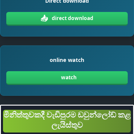
Direct download
📥
direct download
online watch
watch
මිනිත්තුවකදී වැඩිපුරම ඩවුන්ලෝඩ් කළ
ලැයිස්තුව