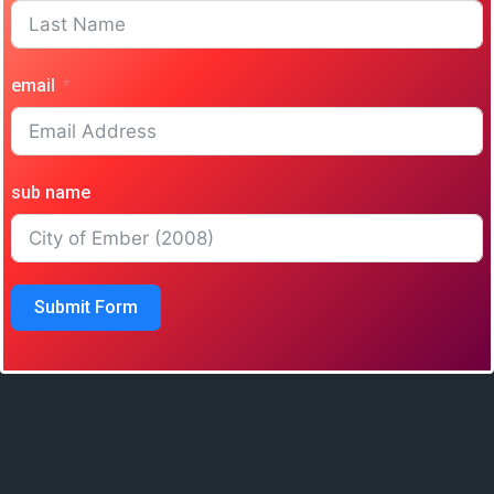
email
sub name
Submit Form