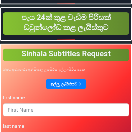
පැය 24ක් තුළ වැඩිම පිරිසක්
ඩවුන්ලෝඩ් කළ ලැයිස්තුව
Sinhala Subtitles Request
ඔබට අවශ්‍ය ඕනෑම සිංහල උපසිරස ඉල්ලා සිටිය හැක
ඉල්ලූ ලැයිස්තුව
first name
last name