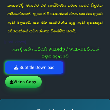
කතාවේදී, මයාවට එම සංකීර්ණය හරහා යාමට සිදුවන
අභියෝගයන්, ඇයගේ පියාණන්ගේ රහස සහ එය ඇයට
ඇති බලපෑම්, සහ එම සංකීර්ණය තුළ ඇති අනෙකුත්
චරිතයන්ගේ සම්බන්ධතා විශේෂිත කරයි.
[post-views]
ලබා දී ඇති උපසිරැසි WEBRip / WEB-DL පිටපත්
සඳහා අදාළ වේ
Subtitle Download
Video Copy