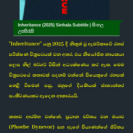
Inheritance (2025) Sinhala Subtitle | සිංහල
උපසිරැසි
"Inheritance" යනු 2025 දී නිකුත් වූ ඇමරිකාවේ රහස්
පරීක්ෂණ චිත්‍රපටයක් වන අතර, එය නියෝජිත නායකයා
ලෙස නිල් බර්ගර් විසින් අධ්‍යක්ෂණය කර ඇත. මෙම
චිත්‍රපටයේ කතාවක් පදනම් වන්නේ පියෙකුගේ රහසක්
හෙළි වීමෙන් පසු, ඔහුගේ දියණියක් ජාත්‍යන්තර
සංකීර්ණයකට ඇදෙන ආකාරයයි.
කතාව ආරම්භ වන්නේ, ප්‍රධාන චරිතය වන මයාව
(Phoebe Dynevor) සහ ඇගේ පියාණන්ගේ ජීවිතය