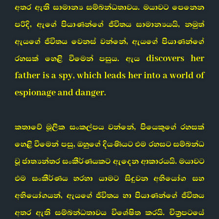
අතර ඇති සාමාන්‍ය සම්බන්ධතාවය. මයාවට පෙනෙන
පරිදි, ඇගේ පියාණන්ගේ ජීවිතය සාමාන්‍යයයි, නමුත්
ඇයගේ ජීවිතය වෙනස් වන්නේ, ඇයගේ පියාණන්ගේ
රහසක් හෙළි වීමෙන් පසුය. ඇය discovers her
father is a spy, which leads her into a world of
espionage and danger.
කතාවේ මූලික සංකල්පය වන්නේ, පියෙකුගේ රහසක්
හෙළි වීමෙන් පසු, ඔහුගේ දියණියට එම රහසට සම්බන්ධ
වූ ජාත්‍යන්තර සංකීර්ණයකට ඇදෙන ආකාරයයි. මයාවට
එම සංකීර්ණය හරහා යාමට සිදුවන අභියෝග සහ
අභියෝගයන්, ඇයගේ ජීවිතය හා පියාණන්ගේ ජීවිතය
අතර ඇති සම්බන්ධතාවය විශේෂිත කරයි. චිත්‍රපටයේ