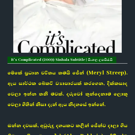
It’s Complicated (2009) Sinhala Subtitle | සිංහල උපසිරැසි
මේකේ ප්‍රධාන චරිතය තමයි
ජේන්
(Meryl Streep).
ඇය සාර්ථක බේකරි ව්‍යාපාරයක් කරගෙන, දික්කසාද
වෙලා ඉන්න තනි මවක්. දරුවෝ තුන්දෙනාම ලොකු
වෙලා ගිහින් නිසා දැන් ඇය නිදහසේ ඉන්නේ.
ඔන්න දවසක්, අවුරුදු දහයකට කලින් ජේන්ව දාලා ගිය