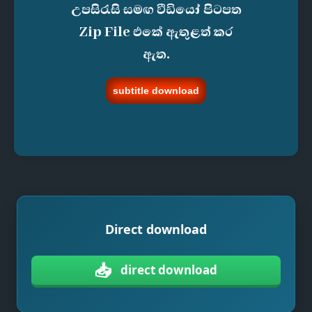
උපසිරැසි සමඟ වීඩියෝ පිටපත
Zip File එකේ ඇතුළත් කර
ඇත.
subtitle download
Direct download
📥
direct download