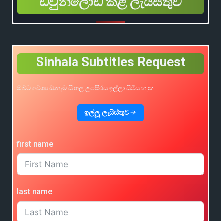
ඩවුන්ලෝඩ් කළ ලැයිස්තුව
Sinhala Subtitles Request
ඔබට අවශ්‍ය ඕනෑම සිංහල උපසිරස ඉල්ලා සිටිය හැක
ඉල්ලූ ලැයිස්තුව
first name
last name