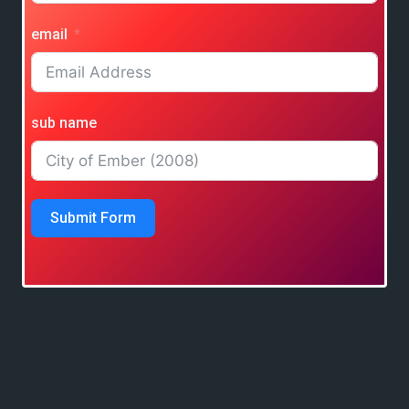
email
sub name
Submit Form