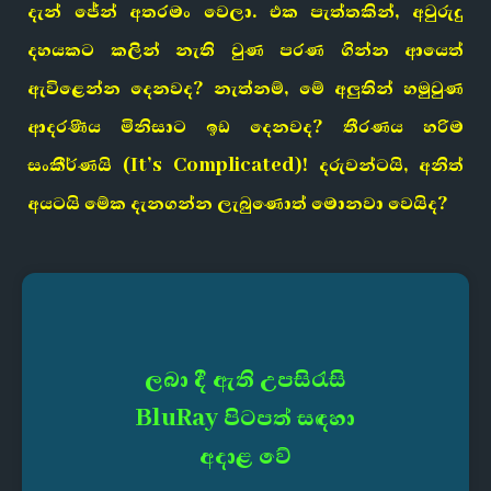
දැන් ජේන් අතරමං වෙලා. එක පැත්තකින්, අවුරුදු
දහයකට කලින් නැති වුණ පරණ ගින්න ආයෙත්
ඇවිළෙන්න දෙනවද? නැත්නම්, මේ අලුතින් හමුවුණ
ආදරණීය මිනිසාට ඉඩ දෙනවද? තීරණය හරිම
සංකීර්ණයි
(It’s Complicated)! දරුවන්ටයි, අනිත්
අයටයි මේක දැනගන්න ලැබුණොත් මොනවා වෙයිද?
ලබා දී ඇති උපසිරැසි
BluRay පිටපත් සඳහා
අදාළ වේ