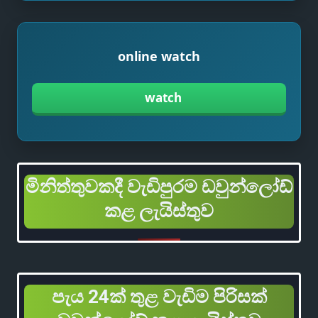
online watch
watch
මිනිත්තුවකදී වැඩිපුරම ඩවුන්ලෝඩ්
කළ ලැයිස්තුව
පැය 24ක් තුළ වැඩිම පිරිසක්