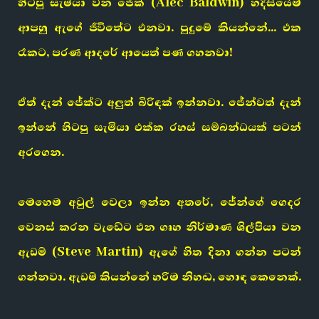
හිටපු සැමියා
වන
ජේක්
(Alec Baldwin) හදිසියේම
ආපහු ඇගේ ජීවිතේට එනවා. පුදුමේ කියන්නේ… එක
රෑකට, පරණ ආදරේ ආයෙත් පණ ගහනවා!
ඒත් දැන් ජේක්ට
අලුත් බිරිඳක්
ඉන්නවා. ජේන්වත් දැන්
ඉන්නේ හිටපු සැමියා එක්ක
රහස් සම්බන්ධයක්
පටන්
අරගෙන.
මෙහෙම අවුල් වෙලා ඉන්න අතරේ, ජේන්ගේ ගෙදර
වෙනස් කරන වැඩේට එන
ගෘහ නිර්මාණ ශිල්පියා
වන
ඇඩම්
(Steve Martin) ඇගේ හිත දිනා ගන්න පටන්
ගන්නවා. ඇඩම් කියන්නේ හරිම නිහඬ, හොඳ කෙනෙක්.