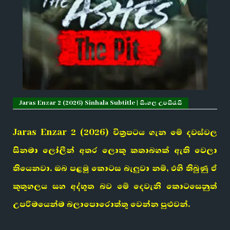
Jaras Enzar 2 (2026) Sinhala Subtitle | සිංහල උපසිරැසි
Jaras Enzar 2 (2026) චිත්‍රපටය ගැන මේ දවස්වල
සිනමා ලෝලීන් අතර ලොකු කතාබහක් ඇති වෙලා
තියෙනවා. ඔබ පළමු කොටස බැලුවා නම්, එහි තිබුණු ඒ
කුතුහලය සහ අද්භූත බව මේ දෙවැනි කොටසෙනුත්
උපරිමයෙන්ම බලාපොරොත්තු වෙන්න පුළුවන්.