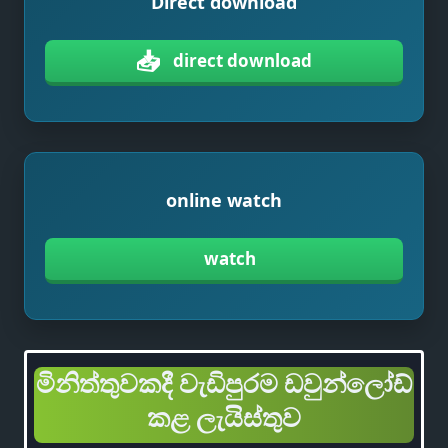
Direct download
📥
direct download
online watch
watch
මිනිත්තුවකදී වැඩිපුරම ඩවුන්ලෝඩ්
කළ ලැයිස්තුව