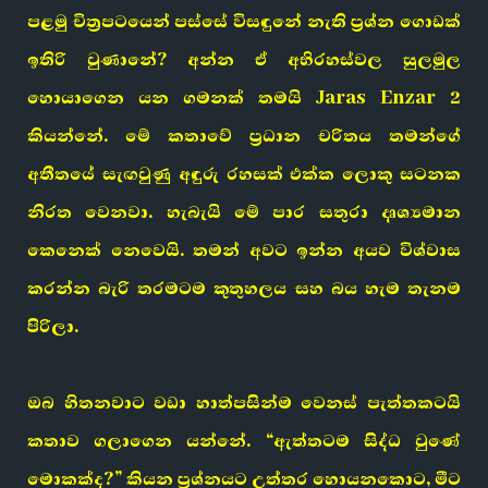
පළමු චිත්‍රපටයෙන් පස්සේ විසඳුනේ නැති ප්‍රශ්න ගොඩක්
ඉතිරි වුණානේ? අන්න ඒ අභිරහස්වල සුලමුල
හොයාගෙන යන ගමනක් තමයි Jaras Enzar 2
කියන්නේ. මේ කතාවේ ප්‍රධාන චරිතය තමන්ගේ
අතීතයේ සැඟවුණු අඳුරු රහසක් එක්ක ලොකු සටනක
නිරත වෙනවා. හැබැයි මේ පාර සතුරා දෘශ්‍යමාන
කෙනෙක් නෙවෙයි. තමන් අවට ඉන්න අයව විශ්වාස
කරන්න බැරි තරමටම කුතුහලය සහ බය හැම තැනම
පිරිලා.
ඔබ හිතනවාට වඩා හාත්පසින්ම වෙනස් පැත්තකටයි
කතාව ගලාගෙන යන්නේ. “ඇත්තටම සිද්ධ වුණේ
මොකක්ද?” කියන ප්‍රශ්නයට උත්තර හොයනකොට, මීට