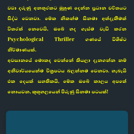
වඩා දරුණු අනතුරකට මුහුණ දෙන්න ප්‍රධාන චරිතයට
සිද්ධ වෙනවා. මේක නිකන්ම සිනමා අත්දැකීමක්
විතරක් නෙවෙයි, ඔබේ හද ගැස්ම වැඩි කරන
Psychological Thriller ගණයේ විශිෂ්ට
නිර්මාණයක්.
අවසානයේ මොකද වෙන්නේ කියලා දැනගන්න නම්
අනිවාර්යයෙන්ම චිත්‍රපටය බලන්නම වෙනවා. හැබැයි
එක දෙයක් සහතිකයි, මේක ඔබේ කාලය අපතේ
නොයවන, කුතුහලයෙන් පිරුණු සිනමා පටයක්!