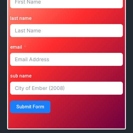
last name
email
sub name
Submit Form