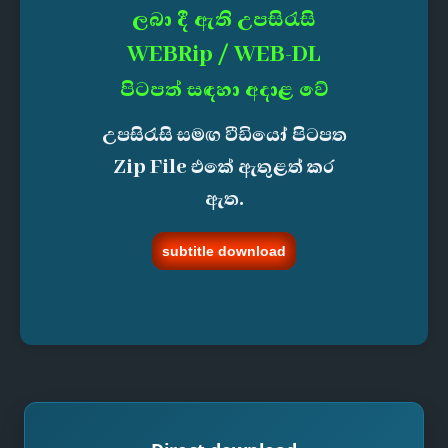
ලබා දී ඇති උපසිරැසි
WEBRip / WEB-DL
පිටපත් සඳහා අදාළ වේ
උපසිරැසි සමඟ වීඩියෝ පිටපත
Zip File එකේ ඇතුළත් කර
ඇත.
subtitle download