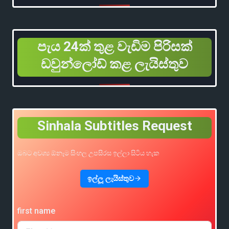
පැය 24ක් තුළ වැඩිම පිරිසක්
ඩවුන්ලෝඩ් කළ ලැයිස්තුව
Sinhala Subtitles Request
ඔබට අවශ්‍ය ඕනෑම සිංහල උපසිරස ඉල්ලා සිටිය හැක
ඉල්ලූ ලැයිස්තුව
first name