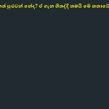
ත් පුළුවන් නේද?
ඒ ගැන හිතද්දි තමයි මේ කතා