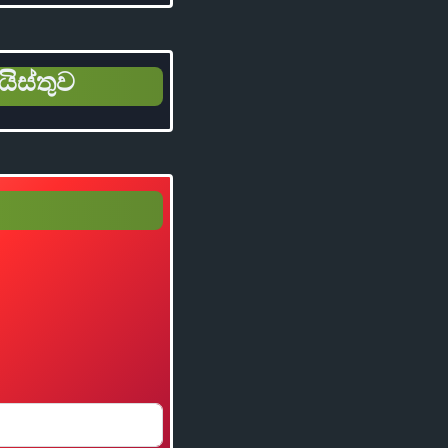
යිස්තුව