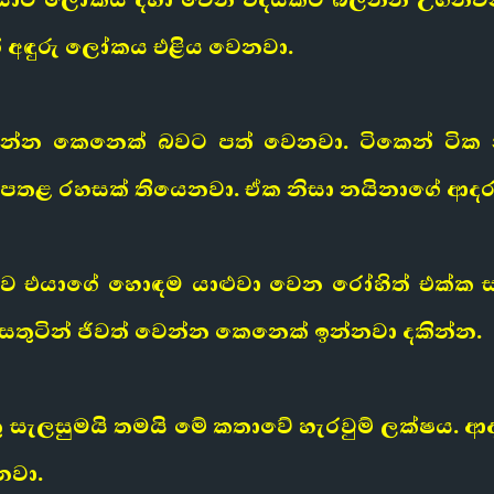
ේ අඳුරු ලෝකය එළිය වෙනවා.
 ඉන්න කෙනෙක් බවට පත් වෙනවා. ටිකෙන් ටි
බරපතළ රහසක් තියෙනවා. ඒක නිසා නයිනාගේ ආදර
ාව එයාගේ හොඳම යාළුවා වෙන රෝහිත් එක්ක
තුටින් ජීවත් වෙන්න කෙනෙක් ඉන්නවා දකින්න.
 සැලසුමයි තමයි මේ කතාවේ හැරවුම් ලක්ෂය. ආද
නවා.