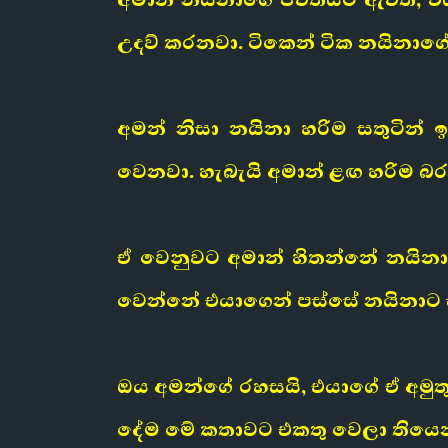
උදව් කරනවා. ටිකෙන් ටික නයිනාග
අමන් නිසා නයිනා හරිම සතුටින්
වෙනවා. හැබැයි අමාන් ළඟ හරිම 
ඒ වෙනුවට අමාන් හිතන්නේ නයින
වෙන්නේ එයාගෙන් පස්සේ නයිනාට ස
ඔය අමන්ගේ රහසයි, එයාගේ ඒ අමුතු
දේම මේ කතාවට එකතු වෙලා තියෙ