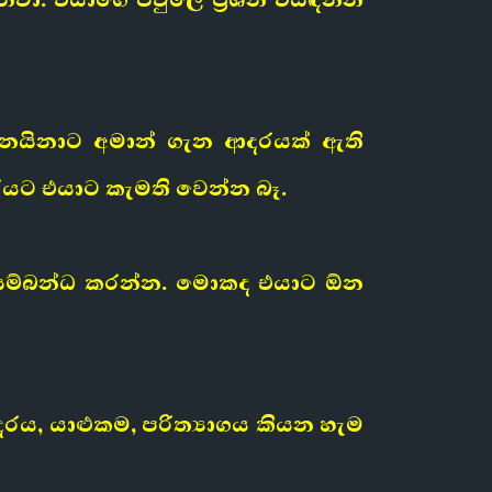
ක නයිනාට අමාන් ගැන ආදරයක් ඇති
යට එයාට කැමති වෙන්න බෑ.
 සම්බන්ධ කරන්න. මොකද එයාට ඕන
රය, යාළුකම, පරිත්‍යාගය කියන හැම