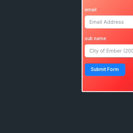
email
sub name
Submit Form