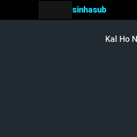
sinhasub
Kal Ho N