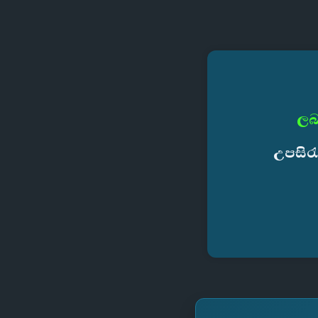
ලබ
උපසිර