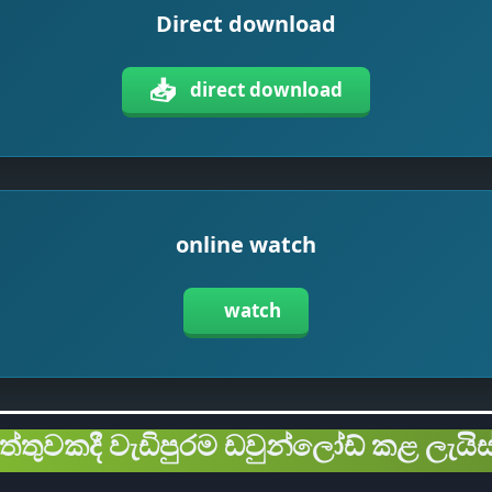
Direct download
📥
direct download
online watch
watch
ිත්තුවකදී වැඩිපුරම ඩවුන්ලෝඩ් කළ ලැයිස