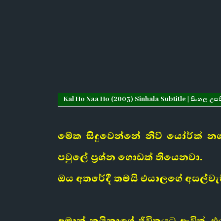
Kal Ho Naa Ho (2003) Sinhala Subtitle | සිංහල උපසි
මේක සිදුවෙන්නේ නිව් යෝර්ක් න
පවුලේ ප්‍රශ්න ගොඩක් තියෙනවා.
ඔය අතරේදී තමයි එයාලගේ අසල්වැසි
අමාන් නයිනාගේ ජීවිතයට ඇවිත්, 