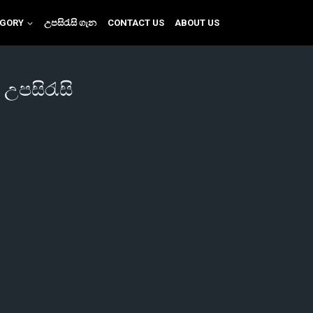
EGORY
උපසිරැසි ගැන
CONTACT US
ABOUT US
 උපසිරැසි