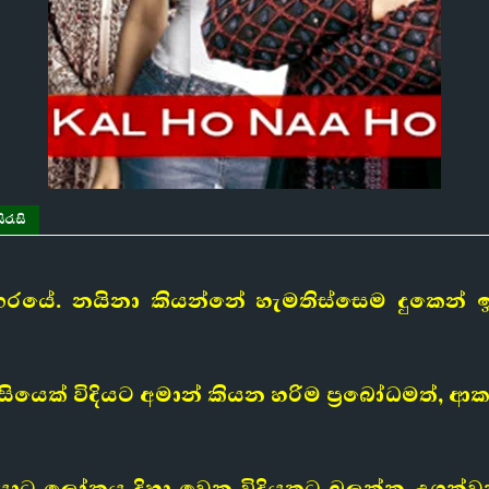
රැසි
ගරයේ. නයිනා කියන්නේ හැමතිස්සෙම දුකෙන් ඉන
යෙක් විදියට අමාන් කියන හරිම ප්‍රබෝධමත්, 
එයාට ලෝකය දිහා වෙන විදියකට බලන්න උගන්වනව