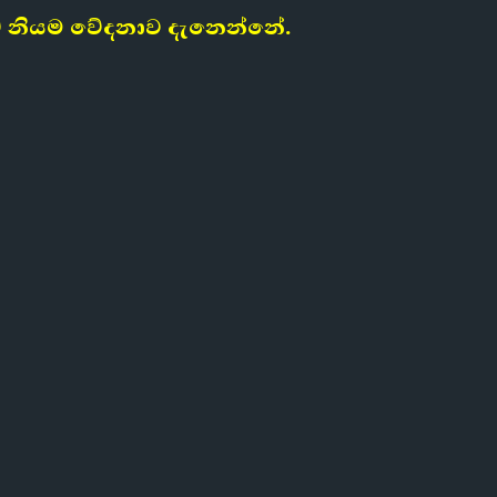
වේ නියම වේදනාව දැනෙන්නේ.