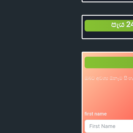
පැය 24
ඔබට අවශ්‍ය ඕනෑම සිංහ
first name