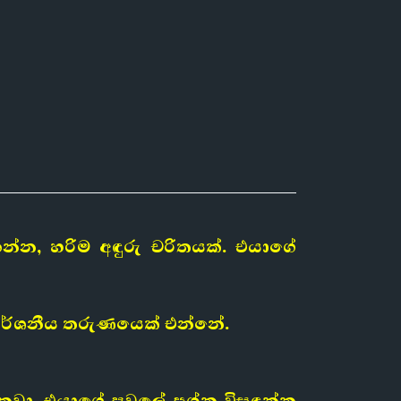
්න, හරිම අඳුරු චරිතයක්. එයාගේ
ආකර්ශනීය තරුණයෙක් එන්නේ.
ා. එයාගේ පවුලේ ප්‍රශ්න විසඳන්න