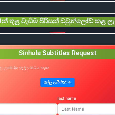
ක් තුළ වැඩිම පිරිසක් ඩවුන්ලෝඩ් කළ ලැ
Sinhala Subtitles Request
ල උපසිරස ඉල්ලා සිටිය හැක
ඉල්ලූ ලැයිස්තුව
last name