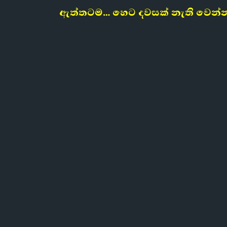
ඇත්තටම…
හෙට දවසක් නැති වෙන්න