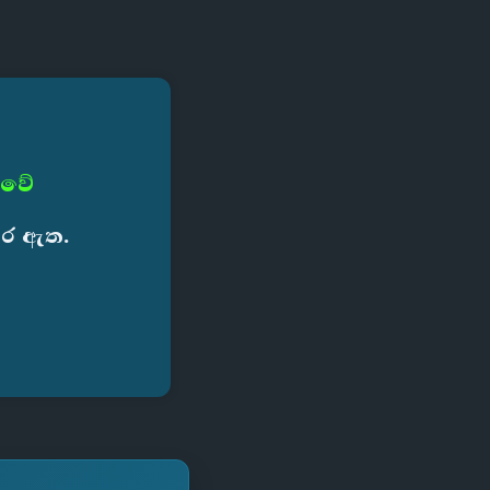
 වේ
කර ඇත.