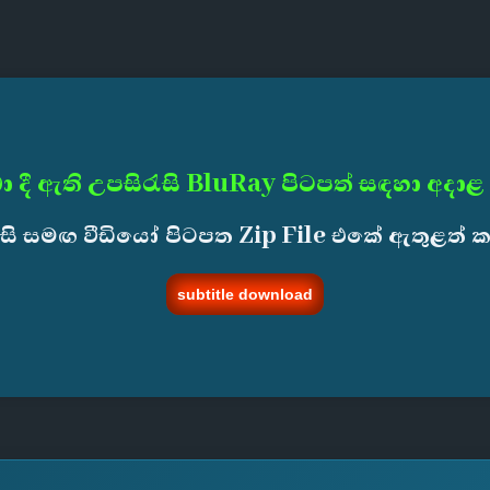
ා දී ඇති උපසිරැසි BluRay පිටපත් සඳහා අදාළ
ැසි සමඟ වීඩියෝ පිටපත Zip File එකේ ඇතුළත් 
subtitle download