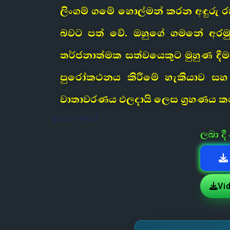
ලිංගම් ගමේ හොල්මන් කරන අඳුරු රහ
බවට පත් වේ. ඔහුගේ ගමනේ අරමු
තර්ජනාත්මක සත්වයෙකුට මුහුණ දීමයි
පුරෝකථනය කිරීමේ හැකියාව සහ ව
වාතාවරණය ඵලදායි ලෙස ග්‍රහණය කර
[post-views]
ලබා ද
Vi