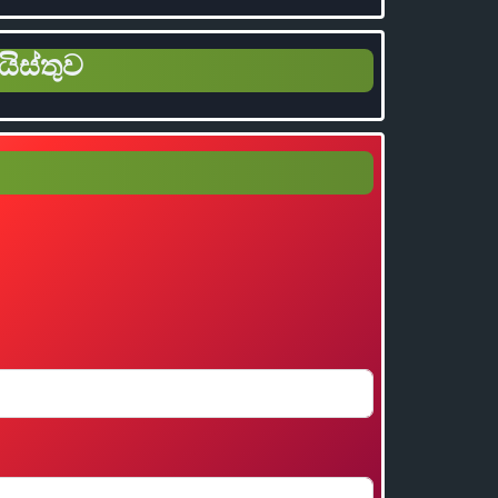
යිස්තුව