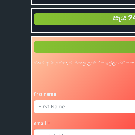
පැය 24
ඔබට අවශ්‍ය ඕනෑම සිංහල උපසිරස ඉල්ලා සිටිය 
first name
email