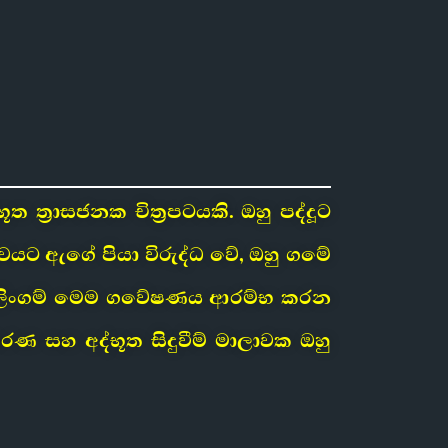
 ත්‍රාසජනක චිත්‍රපටයකි. ඔහු පද්දූට
වයට ඇගේ පියා විරුද්ධ වේ, ඔහු ගමේ
ටී. ලිංගම් මෙම ගවේෂණය ආරම්භ කරන
මරණ සහ අද්භූත සිදුවීම් මාලාවක ඔහු