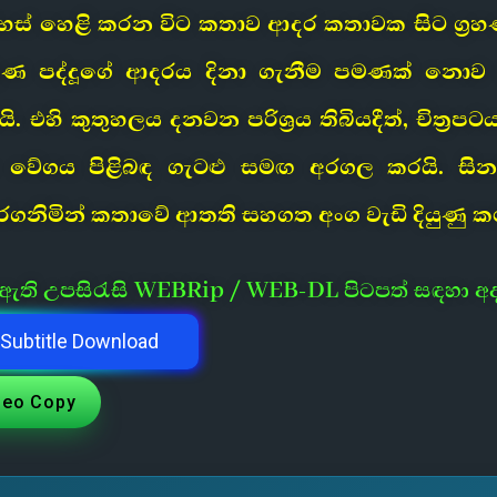
ස් හෙළි කරන විට කතාව ආදර කතාවක සිට ග්‍රහණ
ණ පද්දූගේ ආදරය දිනා ගැනීම පමණක් නොව 
. එහි කුතුහලය දනවන පරිශ්‍රය තිබියදීත්, චිත්
ේගය පිළිබඳ ගැටළු සමඟ අරගල කරයි. සිනමාක
ගනිමින් කතාවේ ආතති සහගත අංග වැඩි දියුණු කර
ී ඇති උපසිරැසි WEBRip / WEB-DL පිටපත් සඳහා අ
Subtitle Download
deo Copy