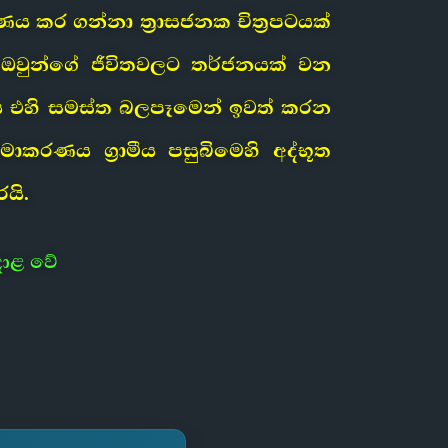
ය කර ගන්නා ත්‍රාසජනක චිත්‍රපටයක්
ඔවුන්ගේ ජීවිතවලට තර්ජනයක් වන
‍රපටය එහි සමස්ත බලපෑමෙන් ඉවත් කරන
රණය ග්‍රාමීය පසුබිමෙහි අද්භූත
යි.
දාළ වේ