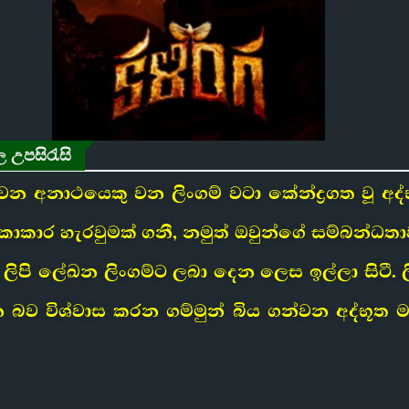
ල උපසිරැසි
 අනාථයෙකු වන ලිංගම් වටා කේන්ද්‍රගත වූ අද්භූත
කාර හැරවුමක් ගනී, නමුත් ඔවුන්ගේ සම්බන්ධතා
මේ ලිපි ලේඛන ලිංගම්ට ලබා දෙන ලෙස ඉල්ලා සි
වන බව විශ්වාස කරන ගම්මුන් බිය ගන්වන අද්භූත 