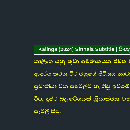
Kalinga (2024) Sinhala Subtitle | සිංහ
කාලිංග යනු කුඩා ගම්මානයක ජීවත් වන
ආදරය කරන විට ඔහුගේ ජීවිතය නාටකා
ප්‍රධානියා වන පටෙල්ට නැතිවූ ඉඩ
විට, දුෂ්ට බලවේගයක් ක්‍රියාත්මක 
පැටලී සිටී.