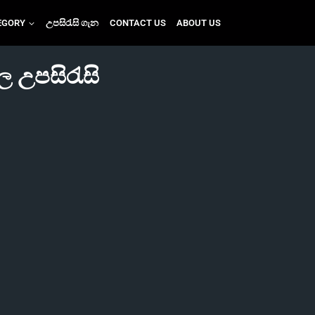
EGORY
උපසිරැසි ගැන
CONTACT US
ABOUT US
ල උපසිරැසි