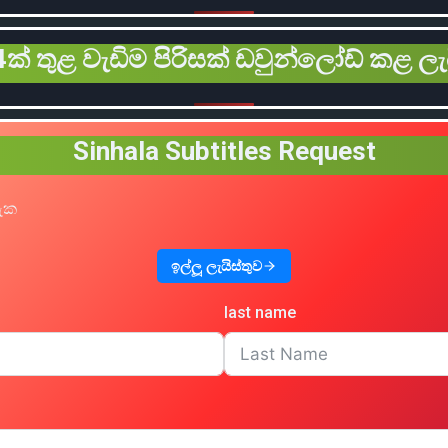
ක් තුළ වැඩිම පිරිසක් ඩවුන්ලෝඩ් කළ ලැ
Sinhala Subtitles Request
හැක
ඉල්ලූ ලැයිස්තුව
last name