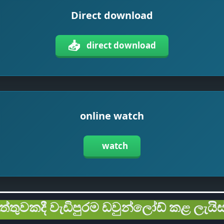
Direct download
📥
direct download
online watch
watch
ිත්තුවකදී වැඩිපුරම ඩවුන්ලෝඩ් කළ ලැයිස