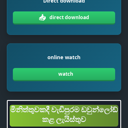
Direct download
📥
direct download
online watch
watch
මිනිත්තුවකදී වැඩිපුරම ඩවුන්ලෝඩ්
කළ ලැයිස්තුව