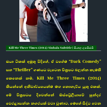
Kill Me Three Times (2014) Sinhala Subtitle | සිංහල උපසිරැසි
ඔයා ටිකක් අමුතු විදිහේ, ඒ වගේම “Dark Comedy”
සහ “Thriller” ගණයට වැටෙන චිත්‍රපට බලන්න කැමති
කෙනෙක් නම්, Kill Me Three Times (2014)
කියන්නේ අනිවාර්යයෙන්ම මඟ නොහැරිය යුතු එකක්.
මේ චිත්‍රපටය දිවෙන්නේ ඕස්ට්‍රේලියාවේ සුන්දර
වෙරළාසන්න නගරයක් වටා වුණාට, මෙහේ සිද්ධ වෙන