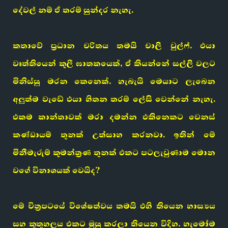
දේවල් නම් ඒ තරම් සුන්දර නැහැ.
කතාවේ ප්‍රධාන චරිතය තමයි චාලි වුල්ෆ්. එයා
වෘත්තියෙන් කුලී ඝාතකයෙක්, ඒ කියන්නේ සල්ලි වලට
මිනිස්සු මරන කෙනෙක්. හැබැයි මෙයාට ලැබෙන
අලුත්ම වැඩේ එයා හිතන තරම් ලේසි වෙන්නේ නැහැ.
එකම කාන්තාවක් මරා දමන්න එකිනෙකට වෙනස්
කණ්ඩායම් තුනක් උත්සාහ කරනවා. ඉතින් මේ
මිනීමැරුම් කුමන්ත්‍රණ තුනක් එකට පටලැවුණාම මොන
වගේ විනාශයක් වෙයිද?
මේ චිත්‍රපටයේ විශේෂත්වය තමයි එහි තියෙන හාස්‍යය
සහ කුතුහලය එකට මුසු කරලා තියෙන විදිහ. හැමෝම