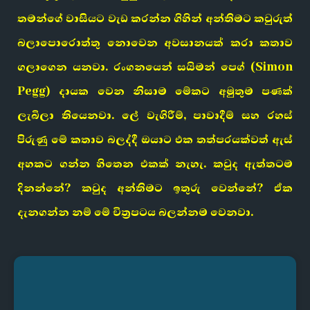
තමන්ගේ වාසියට වැඩ කරන්න ගිහින් අන්තිමට කවුරුත්
බලාපොරොත්තු නොවෙන අවසානයක් කරා කතාව
ගලාගෙන යනවා. රංගනයෙන් සයිමන් පෙග් (Simon
Pegg) දායක වෙන නිසාම මේකට අමුතුම පණක්
ලැබිලා තියෙනවා. ලේ වැගිරීම්, පාවාදීම් සහ රහස්
පිරුණු මේ කතාව බලද්දී ඔයාට එක තත්පරයක්වත් ඇස්
අහකට ගන්න හිතෙන එකක් නැහැ. කවුද ඇත්තටම
දිනන්නේ? කවුද අන්තිමට ඉතුරු වෙන්නේ? ඒක
දැනගන්න නම් මේ චිත්‍රපටය බලන්නම වෙනවා.