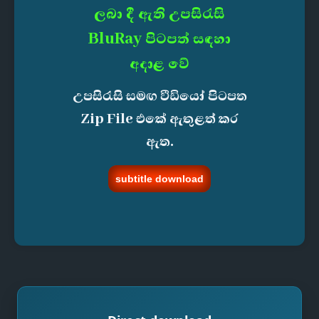
ලබා දී ඇති උපසිරැසි
BluRay පිටපත් සඳහා
අදාළ වේ
උපසිරැසි සමඟ වීඩියෝ පිටපත
Zip File එකේ ඇතුළත් කර
ඇත.
subtitle download