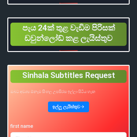
පැය 24ක් තුළ වැඩිම පිරිසක්
ඩවුන්ලෝඩ් කළ ලැයිස්තුව
Sinhala Subtitles Request
ඔබට අවශ්‍ය ඕනෑම සිංහල උපසිරස ඉල්ලා සිටිය හැක
ඉල්ලූ ලැයිස්තුව
first name