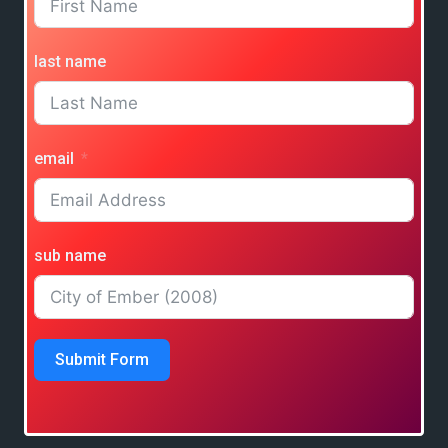
last name
email
sub name
Submit Form