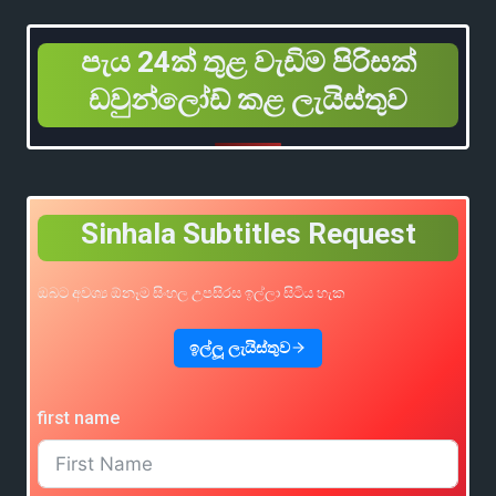
පැය 24ක් තුළ වැඩිම පිරිසක්
ඩවුන්ලෝඩ් කළ ලැයිස්තුව
Sinhala Subtitles Request
ඔබට අවශ්‍ය ඕනෑම සිංහල උපසිරස ඉල්ලා සිටිය හැක
ඉල්ලූ ලැයිස්තුව
first name