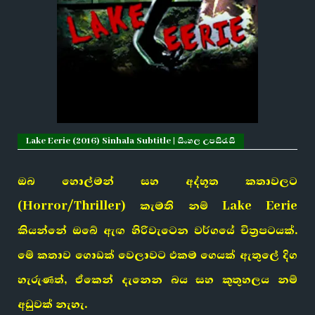
Lake Eerie (2016) Sinhala Subtitle | සිංහල උපසිරැසි
ඔබ හොල්මන් සහ අද්භූත කතාවලට
(Horror/Thriller) කැමති නම් Lake Eerie
කියන්නේ ඔබේ ඇඟ හිරිවැටෙන වර්ගයේ චිත්‍රපටයක්.
මේ කතාව ගොඩක් වෙලාවට එකම ගෙයක් ඇතුලේ දිග
හැරුණත්, ඒකෙන් දැනෙන බය සහ කුතුහලය නම්
අඩුවක් නැහැ.