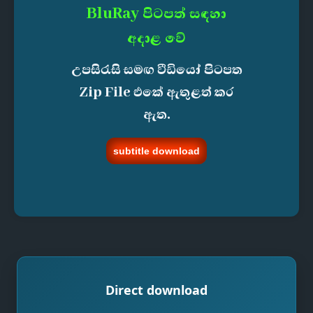
BluRay පිටපත් සඳහා
අදාළ වේ
උපසිරැසි සමඟ වීඩියෝ පිටපත
Zip File එකේ ඇතුළත් කර
ඇත.
subtitle download
Direct download