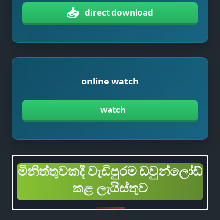
📥
direct download
online watch
watch
මිනිත්තුවකදී වැඩිපුරම ඩවුන්ලෝඩ්
කළ ලැයිස්තුව