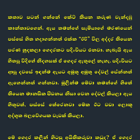
කතාව පටන් ගන්නේ කේට් කියන තරුණ වැන්දඹු
කාන්තාවගෙන්. ඇය තමන්ගේ සැමියාගේ මරණයෙන්
පස්සේ හිත හදාගන්නත් එක්ක “ඊරි” විල අද්දර තියෙන
පරණ හුදකලා ගෙදරකට පදිංචියට එනවා. හැබැයි ඇය
හිතපු විදිහේ නිදහසක් ඒ ගෙදර ඇතුලේ නැහැ. පදිංචියට
ආපු දවසේ ඉඳන්ම ඇයට අමුතු අමුතු දේවල් පේන්නත්
ඇහෙන්නත් ගන්නවා. මුලින්ම මේවා තමන්ගේ හිතේ
තියෙන මානසික පීඩනය නිසා වෙන දේවල් කියලා ඇය
හිතුවත්, පස්සේ තේරෙනවා මේක ඊට වඩා ලොකු
අද්භූත බලවේගයක වැඩක් කියලා.
මේ ගෙදර කලින් හිටපු අයිතිකරුවා කවුද? ඒ ගෙදර