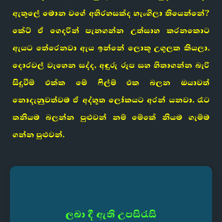
ඇතුලේ මොන වගේ අභිරහසක්ද හැංගිලා තියෙන්නේ?
කේට් ඒ ගෙදරින් පැනගන්න උත්සාහ කරනකොට
ඇයට තේරෙනවා ඇය ඉන්නේ ලොකු උගුලක කියලා.
දොරවල් වැහෙන සද්ද, අඳුරු රූප සහ හිතාගන්න බැරි
සිදුවීම් එක්ක මේ ෆිල්ම් එක බලන ඔයාවත්
නොදැනුවත්වම ඒ අද්භූත ලෝකයට අරන් යනවා. රෑට
තනියම බලන්න පුළුවන් නම් මේකේ නියම ගැම්ම
ගන්න පුළුවන්.
ලබා දී ඇති උපසිරැසි