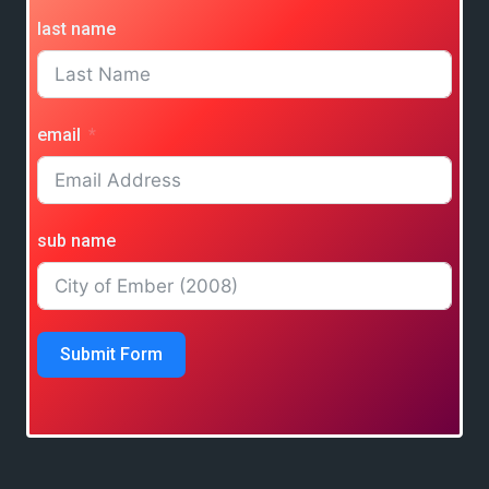
last name
email
sub name
Submit Form