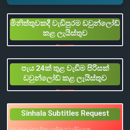
මිනිත්තුවකදී වැඩිපුරම ඩවුන්ලෝඩ්
කළ ලැයිස්තුව
පැය 24ක් තුළ වැඩිම පිරිසක්
ඩවුන්ලෝඩ් කළ ලැයිස්තුව
Sinhala Subtitles Request
ඔබට අවශ්‍ය ඕනෑම සිංහල උපසිරස ඉල්ලා සිටිය හැක