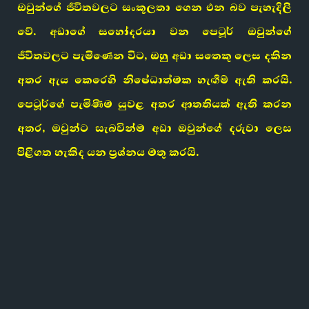
ඔවුන්ගේ ජීවිතවලට සංකූලතා ගෙන එන බව පැහැදිලි
වේ. අඩාගේ සහෝදරයා වන පෙටූර් ඔවුන්ගේ
ජීවිතවලට පැමිණෙන විට, ඔහු අඩා සතෙකු ලෙස දකින
අතර ඇය කෙරෙහි නිෂේධාත්මක හැඟීම් ඇති කරයි.
පෙටූර්ගේ පැමිණීම යුවළ අතර ආතතියක් ඇති කරන
අතර, ඔවුන්ට සැබවින්ම අඩා ඔවුන්ගේ දරුවා ලෙස
පිළිගත හැකිද යන ප්‍රශ්නය මතු කරයි.