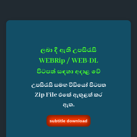
ලබා දී ඇති උපසිරැසි
WEBRip / WEB-DL
පිටපත් සඳහා අදාළ වේ
උපසිරැසි සමඟ වීඩියෝ පිටපත
Zip File එකේ ඇතුළත් කර
ඇත.
subtitle download