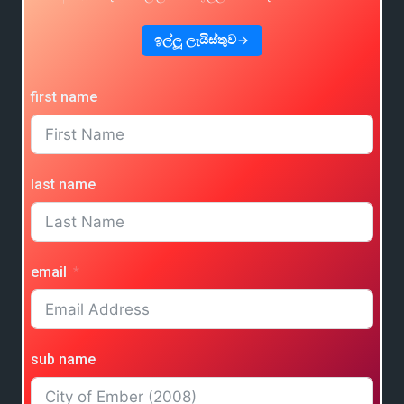
ඉල්ලූ ලැයිස්තුව
first name
last name
email
sub name