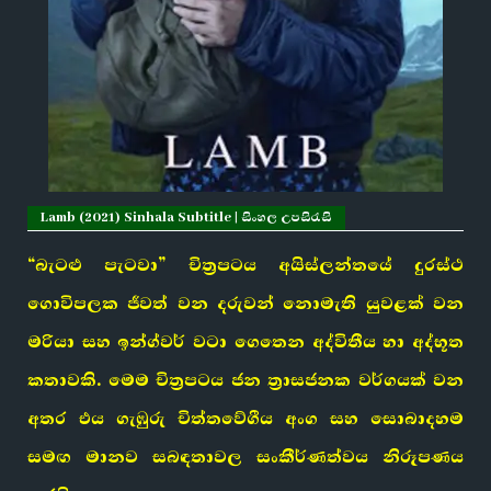
Lamb (2021) Sinhala Subtitle | සිංහල උපසිරැසි
“බැටළු පැටවා” චිත්‍රපටය අයිස්ලන්තයේ දුරස්ථ
ගොවිපලක ජීවත් වන දරුවන් නොමැති යුවළක් වන
මරියා සහ ඉන්ග්වර් වටා ගෙතෙන අද්විතීය හා අද්භූත
කතාවකි. මෙම චිත්‍රපටය ජන ත්‍රාසජනක වර්ගයක් වන
අතර එය ගැඹුරු චිත්තවේගීය අංග සහ සොබාදහම
සමඟ මානව සබඳතාවල සංකීර්ණත්වය නිරූපණය