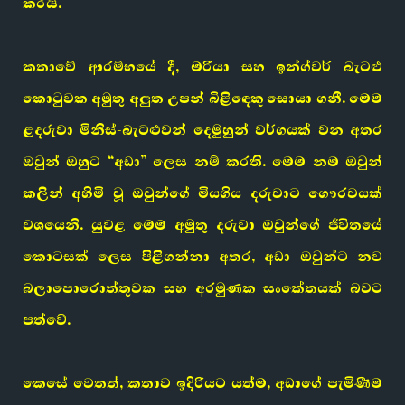
කරයි.
කතාවේ ආරම්භයේ දී, මරියා සහ ඉන්ග්වර් බැටළු
කොටුවක අමුතු අලුත උපන් බිළිඳෙකු සොයා ගනී. මෙම
ළදරුවා මිනිස්-බැටළුවන් දෙමුහුන් වර්ගයක් වන අතර
ඔවුන් ඔහුට “අඩා” ලෙස නම් කරති. මෙම නම ඔවුන්
කලින් අහිමි වූ ඔවුන්ගේ මියගිය දරුවාට ගෞරවයක්
වශයෙනි. යුවළ මෙම අමුතු දරුවා ඔවුන්ගේ ජීවිතයේ
කොටසක් ලෙස පිළිගන්නා අතර, අඩා ඔවුන්ට නව
බලාපොරොත්තුවක සහ අරමුණක සංකේතයක් බවට
පත්වේ.
කෙසේ වෙතත්, කතාව ඉදිරියට යත්ම, අඩාගේ පැමිණීම