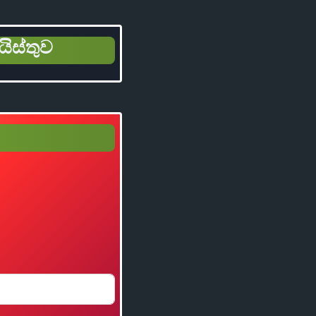
යිස්තුව