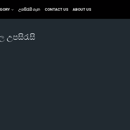
EGORY
උපසිරැසි ගැන
CONTACT US
ABOUT US
ල උපසිරැසි