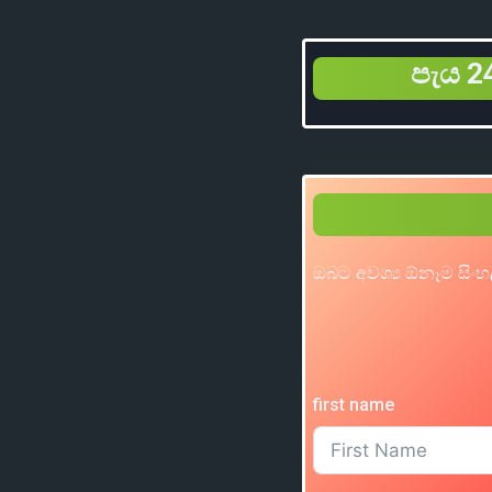
පැය 24
ඔබට අවශ්‍ය ඕනෑම සිංහ
first name