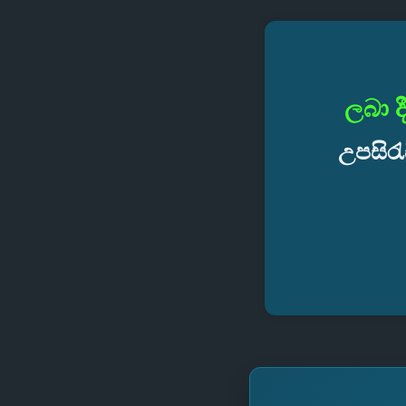
ලබා ද
උපසිරැ