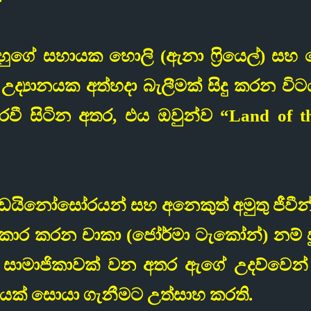
ුගේ සහායක හොලි (ඇනා ෆ්‍රියෙල්) සහ දේ
ා උද්‍යානයක අත්හදා බැලීමක් සිදු කරන වි
වී සිටින අතර, එය ඔවුන්ව “Land of the
ඩයිනෝසෝරයන් සහ අනෙකුත් අමුතු ජීවීන් 
කාර කරන චාකා (ජෝර්මා ටැකෝන්) නම් පු
ක සාමාජිකාවක් වන අතර ඇගේ උදව්වෙන
ගයක් සොයා ගැනීමට උත්සාහ කරති.