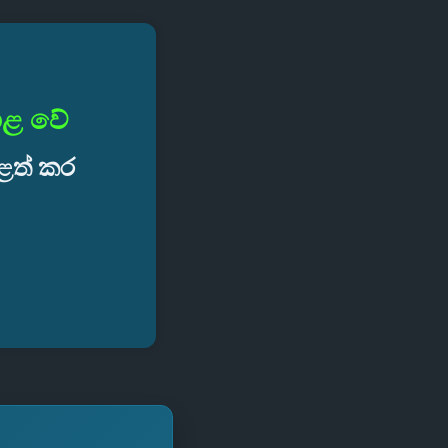
දාළ වේ
ුළත් කර