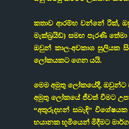
කතාව ආරම්භ වන්නේ රික්, ඔහ
මැක්බ්‍රයිඩ්) සමඟ පැරණි තේම
ඔවුන් කාල-අවකාශ සුලියක සිර
ලෝකයකට ගෙන යයි.
මෙම අමුතු ලෝකයේදී, ඔවුන්ට 
අමුතු ලෝකයේ ජීවත් වීමට උප
“අතුරුදහන් සබැඳි” විශේෂය
භයානක භූමියෙන් මිදීමට මාර්