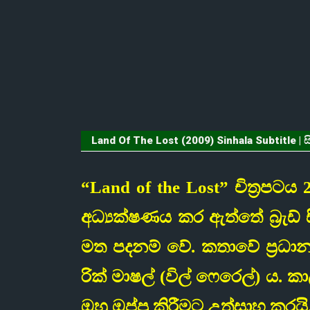
Land Of The Lost (2009) Sinhala Subtitle | ස
“Land of the Lost” චිත්‍රපටය 2
අධ්‍යක්ෂණය කර ඇත්තේ බ්‍රැඩ
මත පදනම් වේ. කතාවේ ප්‍රධා
රික් මාෂල් (විල් ෆෙරෙල්) ය
ඔහු ඔප්පු කිරීමට උත්සාහ කරයි