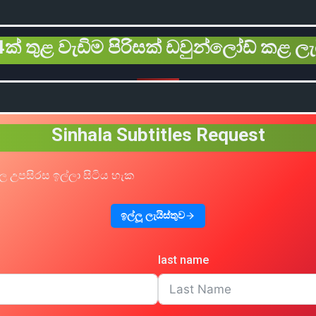
ක් තුළ වැඩිම පිරිසක් ඩවුන්ලෝඩ් කළ ලැ
Sinhala Subtitles Request
ල උපසිරස ඉල්ලා සිටිය හැක
ඉල්ලූ ලැයිස්තුව
last name