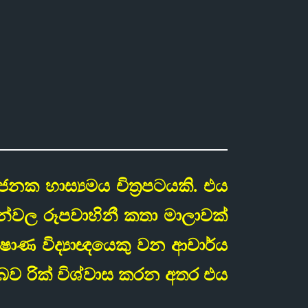
රාසජනක හාස්‍යමය චිත්‍රපටයකි. එය
ණන්වල රූපවාහිනී කතා මාලාවක්
ෂාණ විද්‍යාඥයෙකු වන ආචාර්ය
 බව රික් විශ්වාස කරන අතර එය