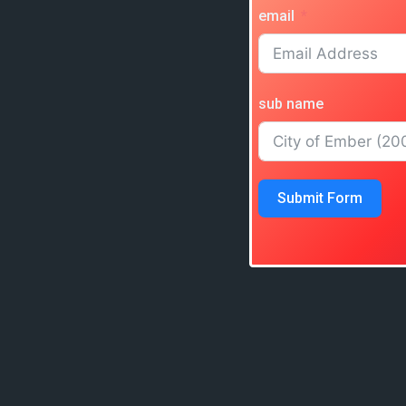
email
sub name
Submit Form