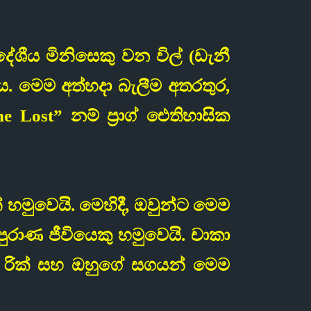
ශීය මිනිසෙකු වන විල් (ඩැනී
ටය. මෙම අත්හදා බැලීම අතරතුර,
 Lost” නම් ප්‍රාග් ඓතිහාසික
හමුවෙයි. මෙහිදී, ඔවුන්ට මෙම
රාණ ජීවියෙකු හමුවෙයි. චාකා
් රික් සහ ඔහුගේ සගයන් මෙම