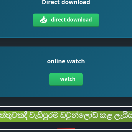
Direct download
📥
direct download
online watch
watch
ිත්තුවකදී වැඩිපුරම ඩවුන්ලෝඩ් කළ ලැයිස