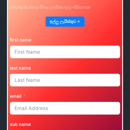
ඔබට අවශ්‍ය ඕනෑම සිංහල උපසිරස ඉල්ලා සිටිය හැක
ඉල්ලූ ලැයිස්තුව
first name
last name
email
sub name