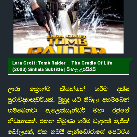
Lara Croft: Tomb Raider – The Cradle Of Life
(2003) Sinhala Subtitle | සිංහල උපසිරැසි
ලාරා ක්‍රොෆ්ට් කියන්නේ හරිම දක්ෂ
පුරාවිද්‍යාඥවරියක්. මුහුද යට තිබිලා අහම්බෙන්
හම්බෙනවා ඇලෙක්සැන්ඩර් මහා රජුගේ
නිධානයක්. එතන තිබුණා හරිම වැදගත් මැජික්
බෝලයක්, ඒක තමයි
පැන්ඩෝරාගේ පෙට්ටිය