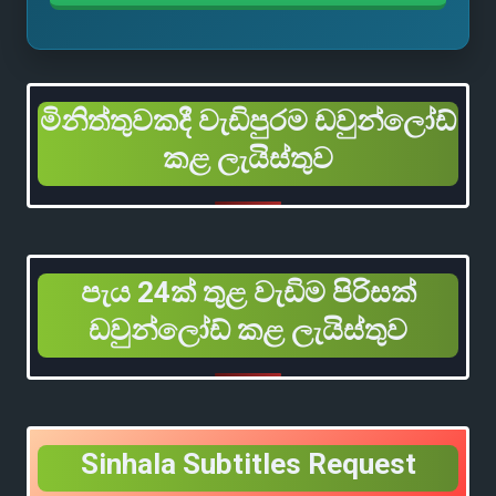
මිනිත්තුවකදී වැඩිපුරම ඩවුන්ලෝඩ්
කළ ලැයිස්තුව
පැය 24ක් තුළ වැඩිම පිරිසක්
ඩවුන්ලෝඩ් කළ ලැයිස්තුව
Sinhala Subtitles Request