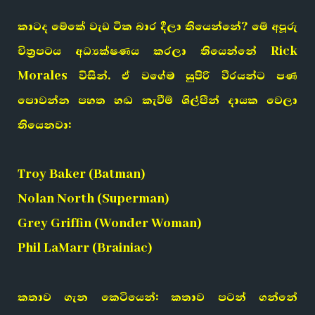
කාටද මේකේ වැඩ ටික බාර දීලා තියෙන්නේ? මේ අපූරු
චිත්‍රපටය අධ්‍යක්ෂණය කරලා තියෙන්නේ Rick
Morales විසින්. ඒ වගේම සුපිරි වීරයන්ට පණ
පොවන්න පහත හඬ කැවීම් ශිල්පීන් දායක වෙලා
තියෙනවා:
Troy Baker (Batman)
Nolan North (Superman)
Grey Griffin (Wonder Woman)
Phil LaMarr (Brainiac)
කතාව ගැන කෙටියෙන්: කතාව පටන් ගන්නේ