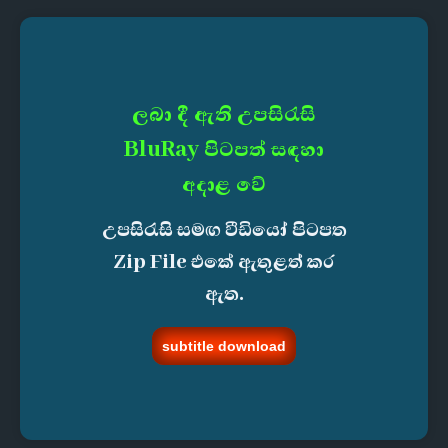
ලබා දී ඇති උපසිරැසි
BluRay පිටපත් සඳහා
අදාළ වේ
උපසිරැසි සමඟ වීඩියෝ පිටපත
Zip File එකේ ඇතුළත් කර
ඇත.
subtitle download