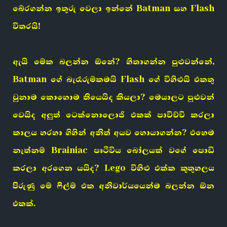
බේරගන්න ඉතුරු වෙලා ඉන්නේ Batman සහ Flash
විතරයි!
ඇයි මේක බලන්න ඕනේ? හිතාගන්න පුළුවන්නේ,
Batman ගේ බැරෑරුම්කමයි Flash ගේ විහිළුයි එකතු
වුනාම කොහොම තියෙයිද කියලා? මෙයාලට පුළුවන්
වෙයිද අලුත් ටෙක්නොලොජි එකක් පාවිච්චි කරලා
කාලය හරහා ගිහින් අනිත් අයව හොයාගන්න? එහෙම
නැත්නම් Brainiac පෘථිවිය බෝලයක් වගේ පොඩි
කරලා අරගෙන යයිද? Lego විහිළු එක්ක කුතුහලය
පිරුණු මේ ෆිල්ම් එක අනිවාර්යයෙන්ම බලන්න ඕන
එකක්.