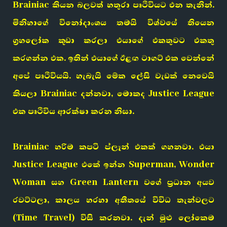
Brainiac කියන බලවත් හතුරා පෘථිවියට එන තැනින්.
මිනිහාගේ විනෝදාංශය තමයි විශ්වයේ තියෙන
ග්‍රහලෝක කුඩා කරලා එයාගේ එකතුවට එකතු
කරගන්න එක. ඉතින් එයාගේ ඊළඟ ටාගට් එක වෙන්නේ
අපේ පෘථිවියයි. හැබැයි මේක ලේසි වැඩක් නෙවෙයි
කියලා Brainiac දන්නවා, මොකද Justice League
එක පෘථිවිය ආරක්ෂා කරන නිසා.
Brainiac හරිම කපටි ප්ලෑන් එකක් ගහනවා. එයා
Justice League එකේ ඉන්න Superman, Wonder
Woman සහ Green Lantern වගේ ප්‍රධාන අයව
රවට්ටලා, කාලය හරහා අතීතයේ විවිධ තැන්වලට
(Time Travel) විසි කරනවා. දැන් මුළු ලෝකෙම