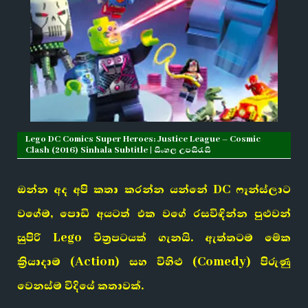
Lego DC Comics Super Heroes: Justice League – Cosmic
Clash (2016) Sinhala Subtitle | සිංහල උපසිරැසි
ඔන්න අද අපි කතා කරන්න යන්නේ DC ෆෑන්ස්ලාට
වගේම, පොඩි අයටත් එක වගේ රසවිඳින්න පුළුවන්
සුපිරි Lego චිත්‍රපටයක් ගැනයි. ඇත්තටම මේක
ක්‍රියාදාම (Action) සහ විහිළු (Comedy) පිරුණු
වෙනස්ම විදියේ කතාවක්.