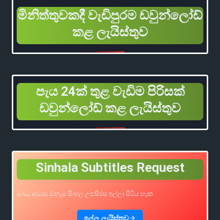
මිනිත්තුවකදී වැඩිපුරම ඩවුන්ලෝඩ්
කළ ලැයිස්තුව
පැය 24ක් තුළ වැඩිම පිරිසක්
ඩවුන්ලෝඩ් කළ ලැයිස්තුව
Sinhala Subtitles Request
ඔබට අවශ්‍ය ඕනෑම සිංහල උපසිරස ඉල්ලා සිටිය හැක
ඉල්ලූ ලැයිස්තුව