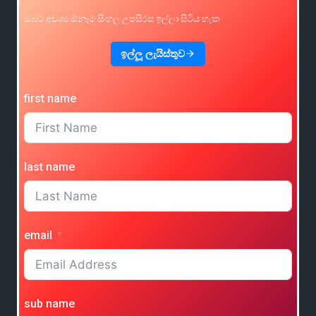
ඔබට අවශ්‍ය ඕනෑම සිංහල උපසිරස ඉල්ලා සිටිය හැක
ඉල්ලූ ලැයිස්තුව
first name
last name
email
sub name