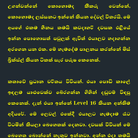
උගන්වන්නේ කොහොමද කීකරු වෙන්නේ,
කොහොමද ලස්සනට ඉන්නේ කියන දේවල් විතරයි. මේ
අයගේ එකම හීනය තමයි කවදාහරි දවසක එළියේ
ඉන්න පොහොසත් පවුලක් ඇවිත් එයාලව හදාගන්න
අරගෙන යන එක. මේ හැමදේම පාලනය කරන්නේ මිස්
බ්‍රික්ස්ල් කියන ටිකක් සැර පරුෂ කෙනෙක්.
කතාවේ ප්‍රධාන චරිතය විවියන්. එයා පොඩි කාලේ
ඉඳලම යාළුවෙක්ව බේරගන්න ගිහින් දඬුවම් විඳපු
කෙනෙක්. දැන් එයා ඉන්නේ Level 16 කියන අන්තිම
අදියරේ. මේ ලෙවල් එකේදී එයාලට හැමදාම රෑට
විටමින් කියලා බෙහෙතක් දෙනවා. දවසක් විවියන් මේ
බෙහෙත බොන්නේ නැතුව ඉන්නවා. අන්න එදා තමයි