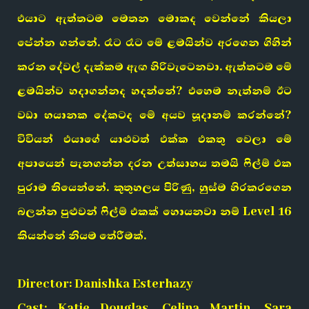
එයාට ඇත්තටම මෙතන මොකද වෙන්නේ කියලා
පේන්න ගන්නේ. රෑට රෑට මේ ළමයින්ව අරගෙන ගිහින්
කරන දේවල් දැක්කම ඇඟ හිරිවැටෙනවා. ඇත්තටම මේ
ළමයින්ව හදාගන්නද හදන්නේ? එහෙම නැත්නම් ඊට
වඩා භයානක දේකටද මේ අයව සූදානම් කරන්නේ?
විවියන් එයාගේ යාළුවත් එක්ක එකතු වෙලා මේ
අපායෙන් පැනගන්න දරන උත්සාහය තමයි ෆිල්ම් එක
පුරාම තියෙන්නේ. කුතුහලය පිරිණු, හුස්ම හිරකරගෙන
බලන්න පුළුවන් ෆිල්ම් එකක් හොයනවා නම් Level 16
කියන්නේ නියම තේරීමක්.
Director: Danishka Esterhazy
Cast: Katie Douglas, Celina Martin, Sara