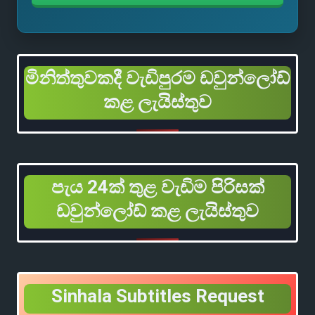
මිනිත්තුවකදී වැඩිපුරම ඩවුන්ලෝඩ්
කළ ලැයිස්තුව
පැය 24ක් තුළ වැඩිම පිරිසක්
ඩවුන්ලෝඩ් කළ ලැයිස්තුව
Sinhala Subtitles Request