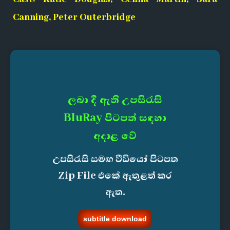
Canning, Peter Outerbridge
ලබා දී ඇති උපසිරැසි
BluRay පිටපත් සඳහා
අදාළ වේ
උපසිරැසි සමඟ වීඩියෝ පිටපත
Zip File එකේ ඇතුළත් කර
ඇත.
subtitle download