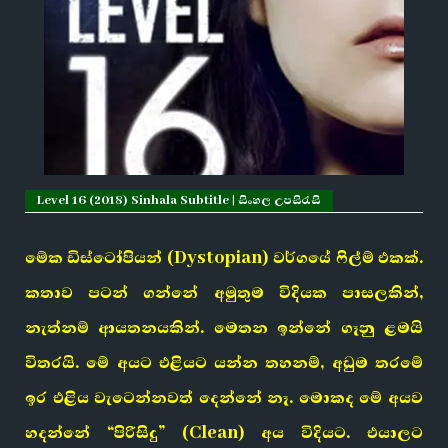
Level 16 (2018) Sinhala Subtitle | සිංහල උපසිරැසි
මේක ඩිස්ටෝපියන් (Dystopian) වර්ගයේ ෆිල්ම් එකක්.
කතාව පටන් ගන්නේ අමුතුම විදියක පාසලකින්,
නැත්නම් ආයතනයකින්. මෙතන ඉන්නේ ගෑනු ළමයි
විතරයි. මේ අයට එළියට යන්න තහනම්, අඩුම තරමේ
ඉර එළිය වැටෙන්නවත් දෙන්නේ නෑ. මොකද මේ අයව
හදන්නේ “පිරිසිදු” (Clean) අය විදියට. එයාලට