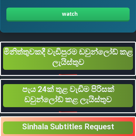
watch
මිනිත්තුවකදී වැඩිපුරම ඩවුන්ලෝඩ් කළ
ලැයිස්තුව
පැය 24ක් තුළ වැඩිම පිරිසක්
ඩවුන්ලෝඩ් කළ ලැයිස්තුව
Sinhala Subtitles Request