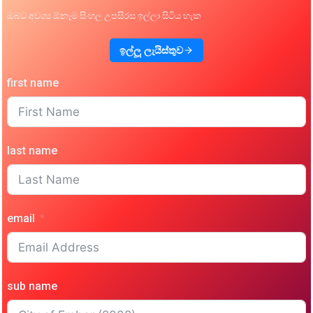
ඔබට අවශ්‍ය ඕනෑම සිංහල උපසිරස ඉල්ලා සිටිය හැක
ඉල්ලූ ලැයිස්තුව
first name
last name
email
sub name