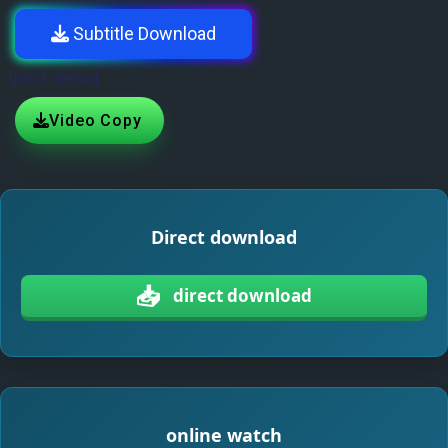
Subtitle Download
[post-views]
Video Copy
Direct download
📥
direct download
online watch