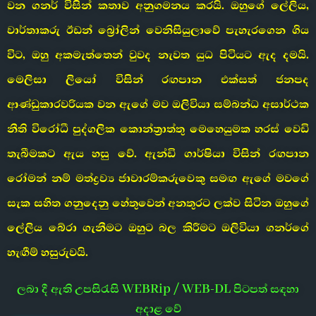
වන ගනර් විසින් කතාව අනුගමනය කරයි. ඔහුගේ ලේලිය,
වාර්තාකරු ඊඩන් බ්‍රෝලින් වෙනිසියුලාවේ පැහැරගෙන ගිය
විට, ඔහු අකමැත්තෙන් වුවද නැවත යුධ පිටියට ඇද දමයි.
මෙලිසා ලියෝ විසින් රඟපාන එක්සත් ජනපද
ආණ්ඩුකාරවරියක වන ඇගේ මව ඔලිවියා සම්බන්ධ අසාර්ථක
නීති විරෝධී පුද්ගලික කොන්ත්‍රාත්තු මෙහෙයුමක හරස් වෙඩි
තැබීමකට ඇය හසු වේ. ඇන්ඩි ගාර්ෂියා විසින් රඟපාන
රෝමන් නම් මත්ද්‍රව්‍ය ජාවාරම්කරුවෙකු සමඟ ඇගේ මවගේ
සැක සහිත ගනුදෙනු හේතුවෙන් අනතුරට ලක්ව සිටින ඔහුගේ
ලේලිය බේරා ගැනීමට ඔහුට බල කිරීමට ඔලිවියා ගනර්ගේ
හැඟීම් හසුරුවයි.
ලබා දී ඇති උපසිරැසි WEBRip / WEB-DL පිටපත් සඳහා
අදාළ වේ