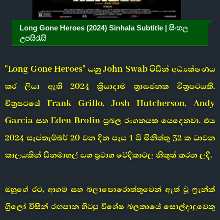
Long Gone Heroes (2024) Sinhala Subtitle | සිංහල
උපසිරැසි
"Long Gone Heroes" යනු John Swab විසින් අධ්‍යක්ෂණය
කර ලියා ඇති 2024 ක්‍රියාදාම ත්‍රාසජනක චිත්‍රපටයකි.
චිත්‍රපටයේ Frank Grillo, Josh Hutcherson, Andy
Garcia සහ Eden Brolin ප්‍රබල රංගනයක යෙදෙනවා. එය
2024 සැප්තැම්බර් 20 වන දින පැය 1 යි මිනිත්තු 32 ක ධාවන
කාලයකින් සිනමාහල් සහ ප්‍රවාහ වේදිකාවල නිකුත් කරන ලදී.
ඔහුගේ රට, ආගම සහ බලාපොරොත්තුවෙන් ඈත් වූ ෆ්‍රෑන්ක්
ග්‍රිලෝ විසින් රඟපාන හිටපු විශේෂ බලකායේ සොල්දාදුවෙකු