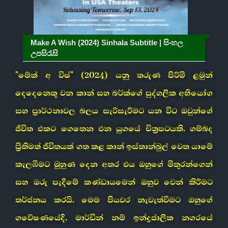
Make A Wish (2024) Sinhala Subtitle | සිංහල
උපසිරැසි
"මේක් අ විෂ්" (2024) යනු තරුණ පිරිමි ළමුන්
දෙදෙනෙකු වන කාන් සහ බර්ක්ගේ පුද්ගලික අභියෝග
සහ ප්‍රාර්ථනාවල බලය සැරිසැරීමට යන විට ඔවුන්ගේ
ජීවිත එකට ගෙතෙන එන යුගයේ චිත්‍රපටයකි. ගම්බද
ප්‍රීතිමත් ජීවිතයක් ගත කළ කාන් ඉස්තාන්බුල් වෙත යාමේ
කැලඹීමට මුහුණ දෙන අතර එය ඔහුගේ මිතුරන්ගෙන්
සහ ඔරු පැදීමේ කණ්ඩායමෙන් ඔහුව වෙන් කිරීමට
තර්ජනය කරයි. මෙම පියවර නැවැත්වීමට ඔහුගේ
ගවේෂණයේදී, මාර්ඩින් නම් ඉන්ද්‍රජාලික නගරයේ