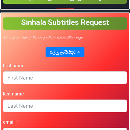
Sinhala Subtitles Request
ඔබට අවශ්‍ය ඕනෑම සිංහල උපසිරස ඉල්ලා සිටිය හැක
ඉල්ලූ ලැයිස්තුව
first name
last name
email