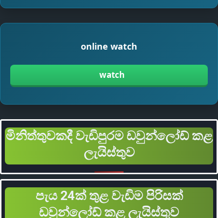
online watch
watch
මිනිත්තුවකදී වැඩිපුරම ඩවුන්ලෝඩ් කළ
ලැයිස්තුව
පැය 24ක් තුළ වැඩිම පිරිසක්
ඩවුන්ලෝඩ් කළ ලැයිස්තුව