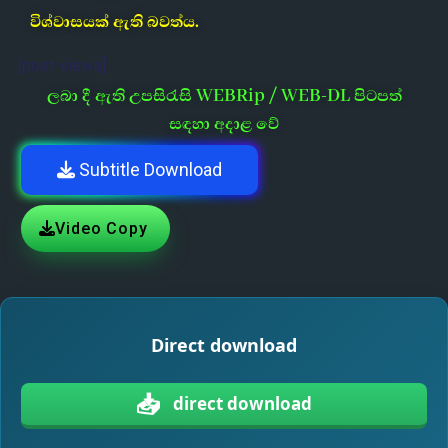
විශ්වාසයක් ඇති බවත්ය.
[post-views]
ලබා දී ඇති උපසිරැසි WEBRip / WEB-DL පිටපත්
සඳහා අදාළ වේ
Subtitle Download
Video Copy
Direct download
📥
direct download