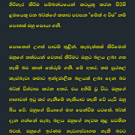
හිරිහැර කිරීම සම්බන්ධයෙන් කටයුතු කරන පිරිමි
ළමයෙකු වන බර්ක්ගේ කතාව පවසන "මේක් අ විෂ්" නම්
පොතක් ඔහු සොයා ගනී.
පොතෙන් උගත් පාඩම් තුළින්, කැමැත්තක් කිරීමෙන්
ඔහුගේ තත්වයන් වෙනස් කිරීමට ඔහුට බලය ලබා ගත
හැකි බව කාන් තේරුම් ගනී. මේ අතර, තම සුරතල්
කැස්බෑවා තමාට ඉන්ද්‍රජාලික බලයක් ලබා දෙන බව
බර්ක් විශ්වාස කරන අතර, එය අහිමි වූ විට, ඔහුගේ
ආශාවන් ඉටු කර ගැනීමේ හැකියාව නැති වේ යැයි ඔහු
බිය වේ. ඔහුගේ සීයාගේ මඟ පෙන්වීම යටතේ, බර්ක්
දැන ගන්නේ සැබෑ බලය ඔහුගේ හදවත තුළ පවතින
බවත්, ඔහුගේ ඉරණම හැඩගස්වාගත හැකි බවට