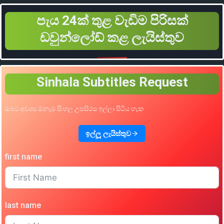
පැය 24ක් තුළ වැඩිම පිරිසක්
ඩවුන්ලෝඩ් කළ ලැයිස්තුව
Sinhala Subtitles Request
ඔබට අවශ්‍ය ඕනෑම සිංහල උපසිරස ඉල්ලා සිටිය හැක
ඉල්ලූ ලැයිස්තුව
first name
last name