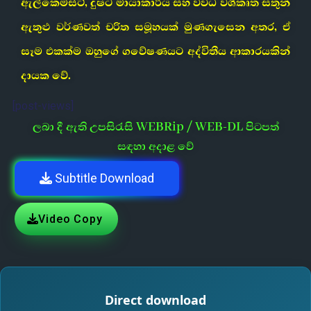
ඇල්කෙමිස්ට්, දුෂ්ට මායාකාරිය සහ විවිධ වශීකෘත සතුන්
ඇතුළු වර්ණවත් චරිත සමූහයක් මුණගැසෙන අතර, ඒ
සෑම එකක්ම ඔහුගේ ගවේෂණයට අද්විතීය ආකාරයකින්
දායක වේ.
[post-views]
ලබා දී ඇති උපසිරැසි WEBRip / WEB-DL පිටපත්
සඳහා අදාළ වේ
Subtitle Download
Video Copy
Direct download