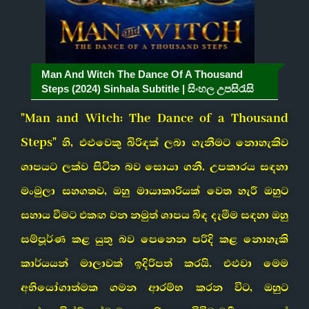
Man And Witch The Dance Of A Thousand
Steps (2024) Sinhala Subtitle | සිංහල උපසිරැසි
"Man and Witch: The Dance of a Thousand
Steps" හි, එළුවෙකු බිරිඳක් ලබා ගැනීමට නොහැකිව
ශාපයට ලක්ව සිටින බව සොයා ගනී. උපකාරය සඳහා
මංමුලා සහගතව, ඔහු මායාකාරියක් වෙත හැරී ඔහුට
සහාය වීමට එකඟ වන නමුත් ශාපය බිඳ දැමීම සඳහා ඔහු
සම්පූර්ණ කළ යුතු බව පෙනෙන පරිදි කළ නොහැකි
කාර්යයන් මාලාවක් ඉදිරිපත් කරයි. එළුවා මෙම
අභියෝගාත්මක ගමන ආරම්භ කරන විට, ඔහුට