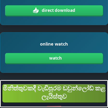
📥
direct download
online watch
watch
මිනිත්තුවකදී වැඩිපුරම ඩවුන්ලෝඩ් කළ
ලැයිස්තුව